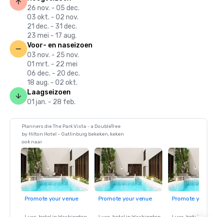
26 nov. - 05 dec.
03 okt. - 02 nov.
21 dec. - 31 dec.
23 mei - 17 aug.
Voor- en naseizoen
03 nov. - 25 nov.
01 mrt. - 22 mei
06 dec. - 20 dec.
18 aug. - 02 okt.
Laagseizoen
01 jan. - 28 feb.
Planners die The Park Vista - a DoubleTree
by Hilton Hotel - Gatlinburg bekeken, keken
ook naar
Promote your venue
Promote your venue
Promote your ve