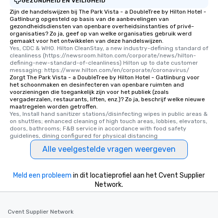
GEZONDHEID EN VEILIGHEID
Zijn de handelswijzen bij The Park Vista - a DoubleTree by Hilton Hotel -
Gatlinburg opgesteld op basis van de aanbevelingen van
gezondheidsdiensten van openbare overheidsinstanties of privé-
organisaties? Zo ja, geef op van welke organisaties gebruik werd
gemaakt voor het ontwikkelen van deze handelswijzen.
Yes, CDC & WHO. Hilton CleanStay, a new industry-defining standard of 
cleanliness (https://newsroom.hilton.com/corporate/news/hilton-
defining-new-standard-of-cleanliness) Hilton up to date customer 
messaging: https://www.hilton.com/en/corporate/coronavirus/
Zorgt The Park Vista - a DoubleTree by Hilton Hotel - Gatlinburg voor
het schoonmaken en desinfecteren van openbare ruimten and
voorzieningen die toegankelijk zijn voor het publiek (zoals
vergaderzalen, restaurants, liften, enz.)? Zo ja, beschrijf welke nieuwe
maatregelen worden getroffen.
Yes, Install hand sanitizer stations/disinfecting wipes in public areas & 
on shuttles; enhanced cleaning of high touch areas, lobbies, elevators, 
doors, bathrooms; F&B service in accordance with food safety 
guidelines, dining configured for physical distancing
Alle veelgestelde vragen weergeven
Meld een probleem
in dit locatieprofiel aan het Cvent Supplier
Network.
Cvent Supplier Network