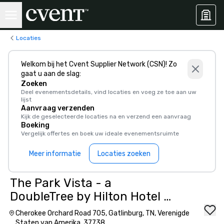
Locaties
Welkom bij het Cvent Supplier Network (CSN)! Zo
gaat u aan de slag:
Zoeken
Deel evenementsdetails, vind locaties en voeg ze toe aan uw
lijst
Aanvraag verzenden
Kijk de geselecteerde locaties na en verzend een aanvraag
Boeking
Vergelijk offertes en boek uw ideale evenementsruimte
Meer informatie
Locaties zoeken
The Park Vista - a
DoubleTree by Hilton Hotel -
Gatlinburg
Cherokee Orchard Road 705, Gatlinburg, TN, Verenigde
Staten van Amerika, 37738