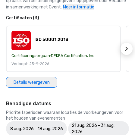
op basis van certificeringsgegevens opgegeven door BeCause 
in samenwerking met Cvent.
Meer informatie
Certificaten (3)
ISO 50001:2018
Certificeringsorgaan:
DEKRA Certification, Inc.
Ce
Verloopt: 25-9-2026
V
Details weergeven
Benodigde datums
Prioriteitsperioden waaraan locaties de voorkeur geven voor
het houden van evenementen
21 aug. 2026 - 31 aug.
8 aug. 2026 - 18 aug. 2026
2026