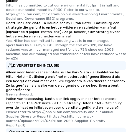
publiek.
Hilton has committed to cut our environmental footprint in half and 
double our social impact by 2030. Refer to our website, 
https://cr.hilton.com, for details on our award-winning Environmental, 
Social and Governance (ESG) programs.
Heeft The Park Vista - a DoubleTree by Hilton Hotel - Gatlinburg een
strategie die gericht is op het verwijderen en scheiden van afval
(bijvoorbeeld papier, karton, enz.)? Zo ja, beschrijf uw strategie voor
het verwijderen en scheiden van afval.
Yes, Hilton has committed to reducing waste in our managed 
operations by 50% by 2030. Through the end of 2020, we have 
reduced waste in our managed portfolio by 73% since our 2008 
baseline, and our managed and franchised hotels have reduced waste 
by 62%.
DIVERSITEIT EN INCLUSIE
Alleen voor Amerikaanse hotels: is The Park Vista - a DoubleTree by
Hilton Hotel - Gatlinburg en/of het moederbedrijf gecertificeerd als
een bedrijf dat voor meer dan 51% eigendom is van diverse personen?
Zo ja, geef aan als welke van de volgende diverse bedrijven u bent
gecertificeerd:
Geen antwoord.
Indien van toepassing, kunt u een link opgeven naar het openbare
rapport van The Park Vista - a DoubleTree by Hilton Hotel - Gatlinburg
over de inzet en initiatieven voor diversiteit, gelijkheid en inclusie?
Please refer to https://jobs.hilton.com/diversity and our annual 
Supplier Diversity Report (https://cr.hilton.com/wp-
content/uploads/2021/03/Hilton-2020-Supplier-Diversity-
Report.pdf).