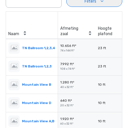
Filters
Afmeting
Hoogte
Naam
zaal
plafond
10.656 ft²
TN Ballroom 1,2,3,4
23 ft
74 x 144 ft²
7.992 ft²
TN Ballroom 1,2,3
23 ft
108 x 74 ft²
1.280 ft²
Mountain View B
10 ft
40 x 32 ft²
640 ft²
Mountain View D
10 ft
20 x 32 ft²
1.920 ft²
Mountain View A,B
10 ft
60 x 32 ft²