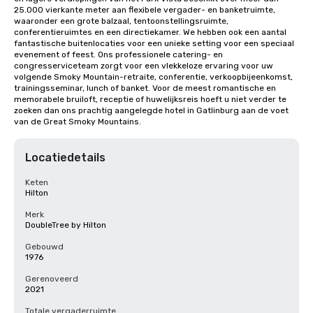
25.000 vierkante meter aan flexibele vergader- en banketruimte, 
waaronder een grote balzaal, tentoonstellingsruimte, 
conferentieruimtes en een directiekamer. We hebben ook een aantal 
fantastische buitenlocaties voor een unieke setting voor een speciaal 
evenement of feest. Ons professionele catering- en 
congresserviceteam zorgt voor een vlekkeloze ervaring voor uw 
volgende Smoky Mountain-retraite, conferentie, verkoopbijeenkomst, 
trainingsseminar, lunch of banket. Voor de meest romantische en 
memorabele bruiloft, receptie of huwelijksreis hoeft u niet verder te 
zoeken dan ons prachtig aangelegde hotel in Gatlinburg aan de voet 
van de Great Smoky Mountains.
Locatiedetails
Keten
Hilton
Merk
DoubleTree by Hilton
Gebouwd
1976
Gerenoveerd
2021
Totale vergaderruimte