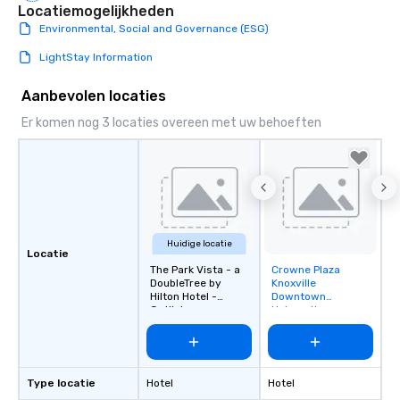
Locatiemogelijkheden
Environmental, Social and Governance (ESG)
LightStay Information
Aanbevolen locaties
Er komen nog 3 locaties overeen met uw behoeften
Huidige locatie
Locatie
The Park Vista - a
Crowne Plaza
Removed from
DoubleTree by
Knoxville
favorites
Hilton Hotel -
Downtown
Gatlinburg
University
Type locatie
Hotel
Hotel