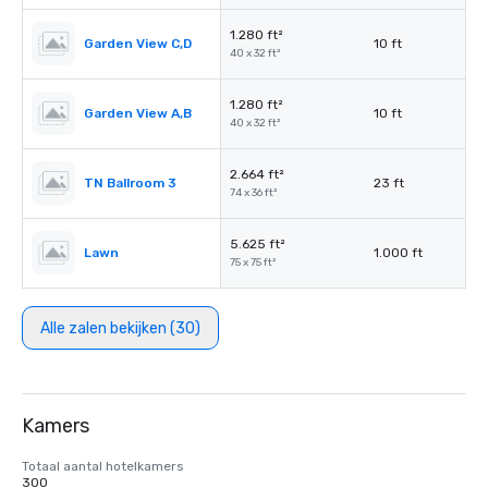
1.280 ft²
Garden View C,D
10 ft
40 x 32 ft²
1.280 ft²
Garden View A,B
10 ft
40 x 32 ft²
2.664 ft²
TN Ballroom 3
23 ft
74 x 36 ft²
5.625 ft²
Lawn
1.000 ft
75 x 75 ft²
Alle zalen bekijken (30)
Kamers
Totaal aantal hotelkamers
300