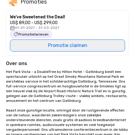
Promoties
We've Sweetened the Deal!
US$ 89,00 - US$ 299,00
01-01-2027 - 31-03-2027
Promotietarieven
Promotie claimen
Over ons
Het Park Vista - a DoubleTree by Hilton Hotel - Gatlinburg biedt een 
spectaculair uitzicht op het Great Smoky Mountains National Park en 
eersteklas service in het schilderachtige Gatlinburg, Tennessee. Ons 
full-service congrescentrum en hoogbouwhotel in de Smokies ligt op 
een heuvel vlak bij de Airport Road-Historic Nature Trail en is gunstig 
gelegen aan de Gatlinburg Trolley-route - vlakbij winkels, restaurants, 
amusement en het centrum van Gatlinburg.

Naast onze gunstige locatie, omringd door de rustgevende effecten 
van de natuur, waarderen zakenreizigers onze zakelijke 
ondersteunende diensten, zoals gratis draadloos breedbandinternet 
in openbare ruimtes, audiovisuele systemen en veel toegewijd 
vergaderpersoneel. Ons ultramoderne conferentiecentrum in de lobby 
en lagere verdiepingen van het Park Vista beschikt over meer dan 