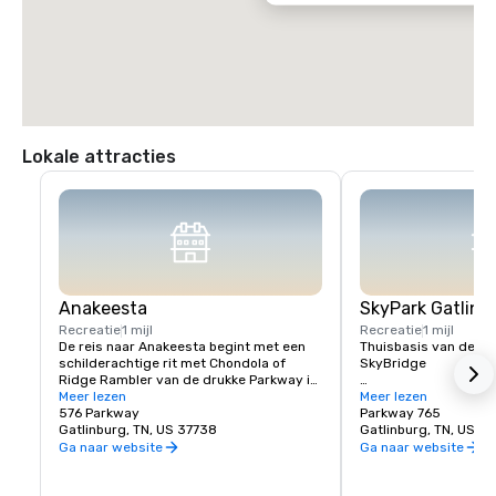
Lokale attracties
Anakeesta
SkyPark Gatlinb
Recreatie
1 mijl
Recreatie
1 mijl
De reis naar Anakeesta begint met een 
Thuisbasis van de Re
schilderachtige rit met Chondola of 
SkyBridge

Ridge Rambler van de drukke Parkway in 
het centrum van Gatlinburg naar de top 
Meer lezen
Door Tripadvisor uitg
Meer lezen
van Anakeesta Mountain. Hier betreden 
576 Parkway
beste uitkijkpost in Te
Parkway 765
gasten een wereld van eigenzinnigheid 
Gatlinburg, TN, US 37738
Gatlinburg, TN, US 3
en ontdekken ze avonturen in de 
De Gatlinburg SkyBri
Ga naar website
Ga naar website
boomtoppen, een weelderige botanische 
top van de iconische 
tuin, nachtelijke ervaringen, winkels en 
boven zeeniveau, is d