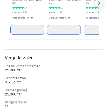
Luxe-hotel in
Washington
,
Luxe-hotel in
Washington
,
Luxe-hotel in
Wash
DC
DC
DC
Kamers
:
237
Kamers
:
220
Kamers
:
237
Vergaderzalen
:
8
Vergaderzalen
:
17
Vergaderzalen
:
8
Vergaderzalen
Totale vergaderruimte
25.000 ft²
Grootste zaal
10.656 ft²
Ruimte (privé)
25.000 ft²
Vergaderzalen
17