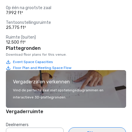
Op één na grootste zaal
7.992 ft²
Tentoonstellingsruimte
25.775 ft²
Ruimte (buiten)
12.500 ft²
Plattegronden
Download floor plans for this venue.
Event Space Capacities
Floor Plan and Meeting Space Flow
Vergaderzalen verkennen
Vind de perfecte zaal met opstellingsdiagrammen en
interactieve 3D-plattegronden.
Vergaderruimte
Deelnemers