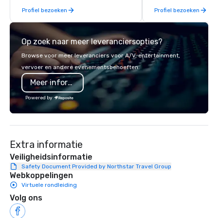
Profiel bezoeken
Profiel bezoeken
Op zoek naar meer leveranciersopties?
Browse voor meer leveranciers voor A/V, entertainment,
vervoer en andere evenementsbehoeften.
Meer informatie
Powered by
Extra informatie
Veiligheidsinformatie
Safety Document Provided by Northstar Travel Group
Webkoppelingen
Virtuele rondleiding
Volg ons