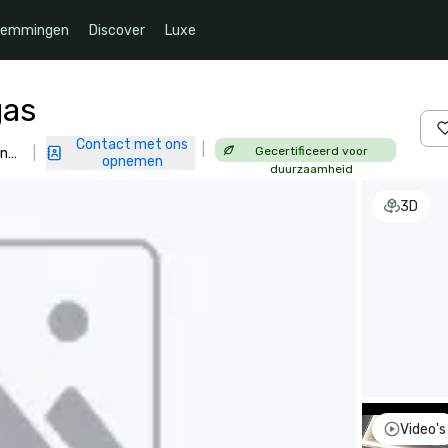
temmingen
Discover
Luxe
gas
Contact met ons
|
Gecertificeerd voor
en
|
opnemen
duurzaamheid
3D
Video's