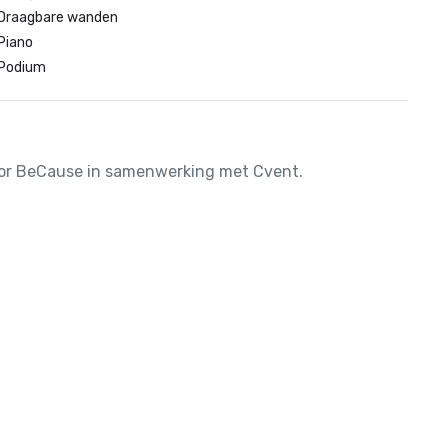
Draagbare wanden
Piano
Podium
door BeCause in samenwerking met Cvent.