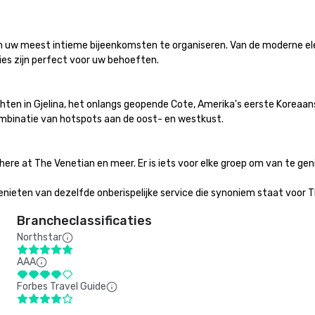
m uw meest intieme bijeenkomsten te organiseren. Van de moderne eleg
s zijn perfect voor uw behoeften. 

en in Gjelina, het onlangs geopende Cote, Amerika's eerste Koreaan
mbinatie van hotspots aan de oost- en westkust. 

re at The Venetian en meer. Er is iets voor elke groep om van te geniet
enieten van dezelfde onberispelijke service die synoniem staat voor 
Brancheclassificaties
Northstar
AAA
Forbes Travel Guide