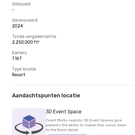
Gebouwd
-
Gerenoveerd
2024
Totale vergaderruimte
2.250.000 ft²
Kamers
7.167
Type locatie
Resort
Aandachtspunten locatie
3D Event Space
Cvent Photo-realistic 3D Event Spaces give
planners the ability to realize their vision down
to the finest detail.