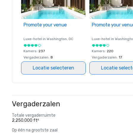
Promote your venue
Promote your venu
Luxe-hotel in
Washington
, DC
Luxe-hotel in
Washingt
Kamers
:
237
Kamers
:
220
Vergaderzalen
:
8
Vergaderzalen
:
17
Locatie selecteren
Locatie selec
Vergaderzalen
Totale vergaderruimte
2.250.000 ft²
Op één na grootste zaal