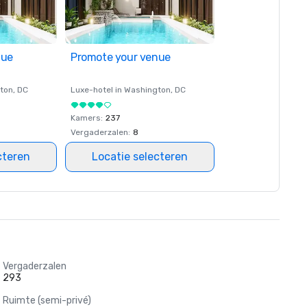
nue
Promote your venue
ton
, DC
Luxe-hotel in
Washington
, DC
Kamers
:
237
Vergaderzalen
:
8
cteren
Locatie selecteren
Vergaderzalen
293
Ruimte (semi-privé)