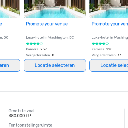
e
Promote your venue
Promote your ve
on
, DC
Luxe-hotel in
Washington
, DC
Luxe-hotel in
Washing
Kamers
:
237
Kamers
:
220
Vergaderzalen
:
8
Vergaderzalen
:
17
teren
Locatie selecteren
Locatie sele
Grootste zaal
380.000 ft²
Tentoonstellingsruimte