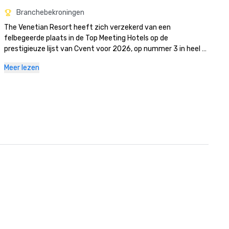
Branchebekroningen
The Venetian Resort heeft zich verzekerd van een 
felbegeerde plaats in de Top Meeting Hotels op de 
prestigieuze lijst van Cvent voor 2026, op nummer 3 in heel 
Noord-Amerika en als het beste hotel in Las Vegas. 

Meer lezen
Het Palazzo en The Venetian zijn uitgeroepen tot de Top 5 
hotels in Las Vegas tijdens de Condé Nast Traveler Readers' 
Choice Awards 2025. Naast deze eerste erkenning is The 
Palazzo at The Venetian bekroond met de prestigieuze Condé 
Nast Traveler Triple Crown; een elite-onderscheiding die wordt 
toegekend aan hotels en resorts die

won de afgelopen drie decennia alle drie de belangrijkste 
onderscheidingen van de publicatie; de Hot List, de Gold List 
en de Readers' Choice Awards. Wereldwijd hebben momenteel 
minder dan 400 accommodaties deze status en is daarmee 
een van de hoogste onderscheidingen in de luxe horecasector.