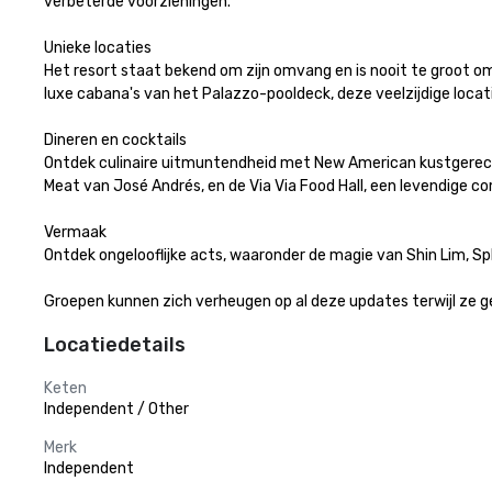
verbeterde voorzieningen. 

Unieke locaties 

Het resort staat bekend om zijn omvang en is nooit te groot o
luxe cabana's van het Palazzo-pooldeck, deze veelzijdige locatie
Dineren en cocktails 

Ontdek culinaire uitmuntendheid met New American kustgerecht
Meat van José Andrés, en de Via Via Food Hall, een levendige co
Vermaak 

Ontdek ongelooflijke acts, waaronder de magie van Shin Lim, Sphe
Groepen kunnen zich verheugen op al deze updates terwijl ze g
Locatiedetails
Keten
Independent / Other
Merk
Independent