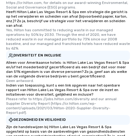
https://cr.hilton.com, for details on our award-winning Environmental, 
Social and Governance (ESG) programs.
Heeft Hilton Lake Las Vegas Resort & Spa een strategie die gericht is
op het verwijderen en scheiden van afval (bijvoorbeeld papier, karton,
enz.)? Zo ja, beschrijf uw strategie voor het verwijderen en scheiden
van afval.
Yes, Hilton has committed to reducing waste in our managed 
operations by 50% by 2030. Through the end of 2020, we have 
reduced waste in our managed portfolio by 73% since our 2008 
baseline, and our managed and franchised hotels have reduced waste 
by 62%.
DIVERSITEIT EN INCLUSIE
Alleen voor Amerikaanse hotels: is Hilton Lake Las Vegas Resort & Spa
en/of het moederbedrijf gecertificeerd als een bedrijf dat voor meer
dan 51% eigendom is van diverse personen? Zo ja, geef aan als welke
van de volgende diverse bedrijven u bent gecertificeerd:
Geen antwoord.
Indien van toepassing, kunt u een link opgeven naar het openbare
rapport van Hilton Lake Las Vegas Resort & Spa over de inzet en
initiatieven voor diversiteit, gelijkheid en inclusie?
Please refer to https://jobs.hilton.com/diversity and our annual 
Supplier Diversity Report (https://cr.hilton.com/wp-
content/uploads/2021/03/Hilton-2020-Supplier-Diversity-
Report.pdf).
GEZONDHEID EN VEILIGHEID
Zijn de handelswijzen bij Hilton Lake Las Vegas Resort & Spa
opgesteld op basis van de aanbevelingen van gezondheidsdiensten
van openbare overheidsinstanties of privé-organisaties? Zo ja, geef