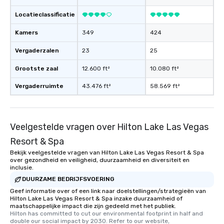
Locatieclassificatie
Kamers
349
424
Vergaderzalen
23
25
Grootste zaal
12.600 ft²
10.080 ft²
Vergaderruimte
43.476 ft²
58.569 ft²
Veelgestelde vragen over Hilton Lake Las Vegas
Resort & Spa
Bekijk veelgestelde vragen van Hilton Lake Las Vegas Resort & Spa
over gezondheid en veiligheid, duurzaamheid en diversiteit en
inclusie.
DUURZAME BEDRIJFSVOERING
Geef informatie over of een link naar doelstellingen/strategieën van
Hilton Lake Las Vegas Resort & Spa inzake duurzaamheid of
maatschappelijke impact die zijn gedeeld met het publiek.
Hilton has committed to cut our environmental footprint in half and 
double our social impact by 2030. Refer to our website, 