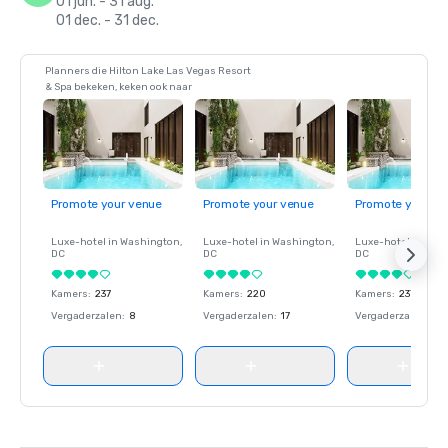
01 jun. - 31 aug.
01 dec. - 31 dec.
Planners die Hilton Lake Las Vegas Resort
& Spa bekeken, keken ook naar
Promote your venue
Promote your venue
Promote your ve
Luxe-hotel in
Washington
,
Luxe-hotel in
Washington
,
Luxe-hotel in
Wash
DC
DC
DC
Kamers
:
237
Kamers
:
220
Kamers
:
237
Vergaderzalen
:
8
Vergaderzalen
:
17
Vergaderzalen
:
8