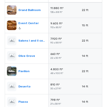
11.880 ft²
Grand Ballroom
22 ft
135 x 88 ft²
Event Center
9.605 ft²
15 ft
113 x 85 ft²
7.920 ft²
Salons I and II combined
22 ft
90 x 88 ft²
660 ft²
Olive Grove
14 ft
22 x 30 ft²
4.800 ft²
Pavilion
22 ft
48 x 100 ft²
810 ft²
Deserto
14 ft
30 x 27 ft²
798 ft²
Piazza
14 ft
21 x 38 ft²