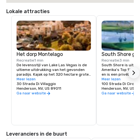
Lokale attracties
Het dorp Montelago
South Shore go
Recreatie
1 min
Recreatie
3 min
De levensstijl van Lake Las Vegas is de 
South Shore is uitger
ultieme uitdrukking van het gevonden 
Amerika's Top 100 gol
paradijs. Kajak op het 320 hectare grote 
en is een privébaan d
meer of ontdek het plezier van een 
Meer lezen
hotel een beperkt aant
Meer lezen
stand-up paddleboard. Ontspan op een 
30 Strada Di Villaggio
geboden. Met holes me
100 Strada Di Circolo
zonnige dag met een ritje op een Duffy 
Henderson, NV, US 89011
water en de Las Vegas
Henderson, NV, US 8
Boat of ervaar de opwinding van een 
baan uitstekend spel 
Ga naar website
Ga naar website
flyboard of jetpack. Een volledig 
alle handicaps.
uitgeruste jachthaven betekent dat u 
voor die speciale gelegenheid de 
zonsondergang tegemoet kunt glijden 
tijdens een feestelijke jachtcruise. Je 
levensstijl van avontuur, vrije tijd en 
recreatie wacht op je! 

Leveranciers in de buurt
Restaurants aan het meer bieden 
diverse menukeuzes die van dineren in 