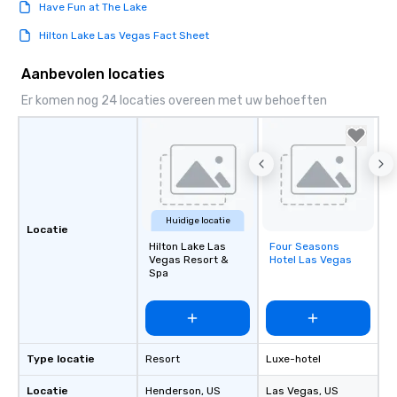
Have Fun at The Lake
Hilton Lake Las Vegas Fact Sheet
Aanbevolen locaties
Er komen nog 24 locaties overeen met uw behoeften
Huidige locatie
Locatie
Hilton Lake Las
Four Seasons
Removed from
Vegas Resort &
Hotel Las Vegas
favorites
Spa
Type locatie
Resort
Luxe-hotel
Locatie
Henderson
, US
Las Vegas
, US