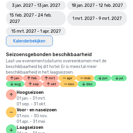
3 jan. 2027 - 13 jan. 2027
18 jan. 2027 - 12 feb. 2027
15 feb. 2027 - 24 feb.
1 mrt. 2027 - 9 mrt. 2027
2027
15 mrt. 2027 - 1 apr. 2027
Kalenderbekijken
Seizoensgebonden beschikbaarheid
Laat uw evenementsdatums overeenkomen met de
beschikbaarheid bij dit hotel. Er is meestal meer
beschikbaarheid in het laagseizoen.
jan
feb
mrt
apr
mei
jun
jul
aug
sep
okt
nov
dec
Hoogseizoen
01 jan. - 31 mrt.
01 sep. - 31 okt.
Voor- en naseizoen
01 nov. - 30 nov.
01 apr. - 31 mei
Laagseizoen