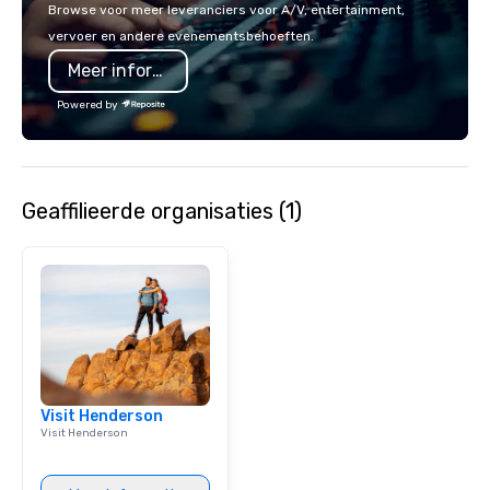
sleeves for our chocol
Browse voor meer leveranciers voor A/V, entertainment,
you to create a truly u
vervoer en andere evenementsbehoeften.
any event. Enjoy our w
Meer informatie
service and an elevat
experience that sets yo
Powered by
Geaffilieerde organisaties (1)
Visit Henderson
Visit Henderson