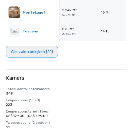
2.242 ft²
MonteLago II
16 ft
59 x 38 ft²
870 ft²
Tuscany
14 ft
29 x 30 ft²
Alle zalen bekijken (41)
Kamers
Totaal aantal hotelkamers
349
Eenpersoons (1 bed)
223
Eenpersoonstarief (1 bed)
US$ 129,00 - US$ 499,00
Tweepersoons (2 bedden)
91