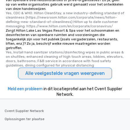
op van welke organisaties gebruik werd gemaakt voor het ontwikkelen
van deze handelswijzen.
Yes, CDC & WHO. Hilton CleanStay, a new industry-defining standard of 
cleanliness (https://newsroom.hilton.com/corporate/news/hilton-
defining-new-standard-of-cleanliness) Hilton up to date customer 
messaging: https://www.hilton.com/en/corporate/coronavirus/
Zorgt Hilton Lake Las Vegas Resort & Spa voor het schoonmaken en
desinfecteren van openbare ruimten and voorzieningen die
toegankelijk zijn voor het publiek (zoals vergaderzalen, restaurants,
liften, enz.)? Zo ja, beschrijf welke nieuwe maatregelen worden
getroffen.
Yes, Install hand sanitizer stations/disinfecting wipes in public areas & 
on shuttles; enhanced cleaning of high touch areas, lobbies, elevators, 
doors, bathrooms; F&B service in accordance with food safety 
guidelines, dining configured for physical distancing
Alle veelgestelde vragen weergeven
Meld een probleem
in dit locatieprofiel aan het Cvent Supplier
Network.
Cvent Supplier Network
Oplossingen ter plaatse