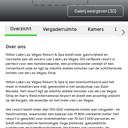
Galerij weergeven (30)
Overzicht
Vergaderruimte
Kamers
Locat
Over ons
Hilton Lake Las Vegas Resort & Spa biedt luxe, gastvrijheid en 
recreatie aan de oevers van Lake Las Vegas. Dit verfijnde resort is 
perfect voor een familievakantie, een professioneel verblijf of een 
romantisch uitje en ligt op slechts enkele minuten van de schitterende 
lichten van de Las Vegas Strip.

Hilton Lake Las Vegas Resort & Spa is een toevluchtsoord aan het 
meer in mediterrane stijl, genesteld in het landschap van Zuid-
Nevada. Het resort ligt op slechts enkele minuten van de Las Vegas 
Strip en Harry Reid International Airport en biedt een prachtig uitzicht 
op de bergen, de woestijn en het meer van Las Vegas.

Het resort biedt meer dan 100.000 vierkante meter aan vergader- en 
feestruimtes, waaronder een balzaal van 11.800 vierkante meter. Het 
resort is geschikt voor evenementen van 10 tot 1.500 personen en 
biedt ultramoderne technologie, hoge plafonds, geluiddichte 
luchtmuren en breedbandinternet. We bieden ook vergader- en 