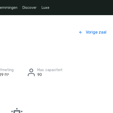
temmingen
Discover
Luxe
Vorige zaal
afmeting
Max. capaciteit
29 ft²
90