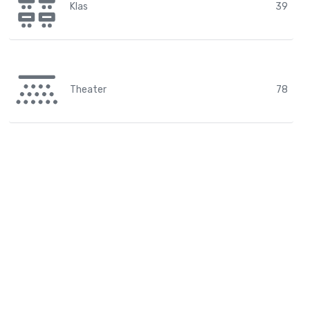
Klas
39
Theater
78