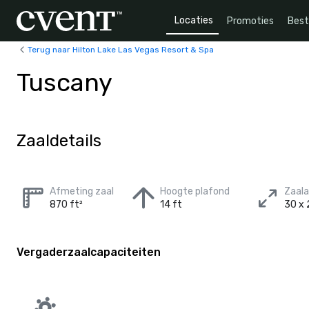
Locaties
Promoties
Bes
Terug naar Hilton Lake Las Vegas Resort & Spa
Tuscany
Zaaldetails
Afmeting zaal
Hoogte plafond
Zaal
870 ft²
14 ft
30 x 
Vergaderzaalcapaciteiten