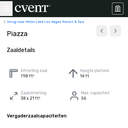
Terug naar Hilton Lake Las Vegas Resort & Spa
Piazza
Zaaldetails
Afmeting zaal
Hoogte plafond
798 ft²
14 ft
Zaalafmeting
Max. capaciteit
38 x 21 ft²
56
Vergaderzaalcapaciteiten