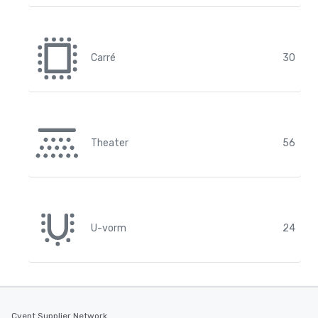
Carré
30
Theater
56
U-vorm
24
Cvent Supplier Network