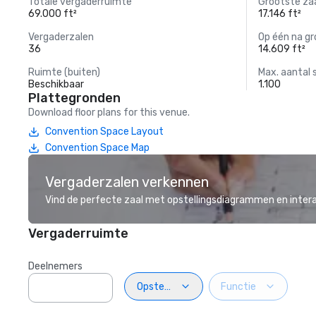
Totale vergaderruimte
Grootste za
69.000 ft²
17.146 ft²
Vergaderzalen
Op één na gr
36
14.609 ft²
Ruimte (buiten)
Max. aantal 
Beschikbaar
1.100
Plattegronden
Download floor plans for this venue.
Convention Space Layout
Convention Space Map
Vergaderzalen verkennen
Vind de perfecte zaal met opstellingsdiagrammen en inter
Vergaderruimte
Deelnemers
Opstelling
Functie