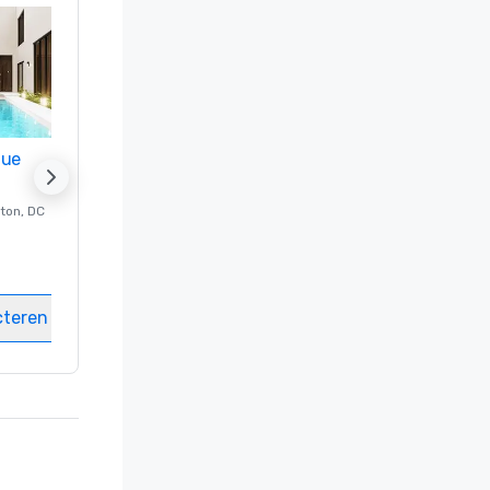
nue
Promote your venue
ton
, DC
Luxe-hotel in
Washington
, DC
Kamers
:
237
Vergaderzalen
:
8
cteren
Locatie selecteren