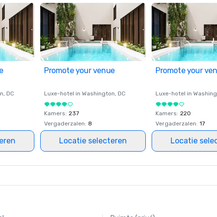
e
Promote your venue
Promote your ve
on
, DC
Luxe-hotel in
Washington
, DC
Luxe-hotel in
Washing
Kamers
:
237
Kamers
:
220
Vergaderzalen
:
8
Vergaderzalen
:
17
teren
Locatie selecteren
Locatie sele