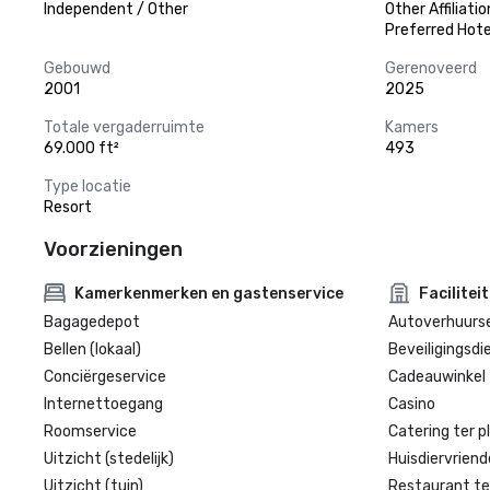
Independent / Other
Other Affiliatio
Preferred Hote
Gebouwd
Gerenoveerd
2001
2025
Totale vergaderruimte
Kamers
69.000 ft²
493
Type locatie
Resort
Voorzieningen
Kamerkenmerken en gastenservice
Facilitei
Bagagedepot
Autoverhuurse
Bellen (lokaal)
Beveiligingsdi
Conciërgeservice
Cadeauwinkel 
Internettoegang
Casino
Roomservice
Catering ter p
Uitzicht (stedelijk)
Huisdiervriende
Uitzicht (tuin)
Restaurant te