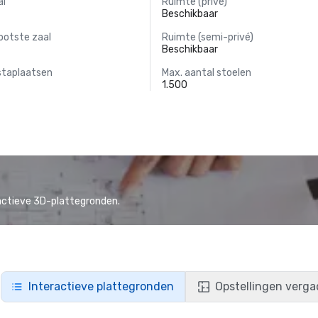
al
Ruimte (privé)
Beschikbaar
ootste zaal
Ruimte (semi-privé)
Beschikbaar
staplaatsen
Max. aantal stoelen
1.500
actieve 3D-plattegronden.
Interactieve plattegronden
Opstellingen verga