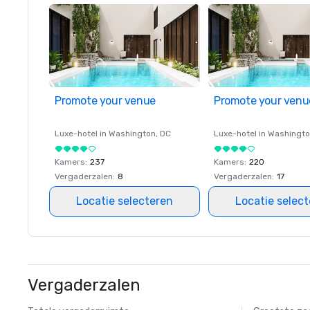
Promote your venue
Promote your venu
Luxe-hotel in
Washington
, DC
Luxe-hotel in
Washingt
Kamers
:
237
Kamers
:
220
Vergaderzalen
:
8
Vergaderzalen
:
17
Locatie selecteren
Locatie selec
Vergaderzalen