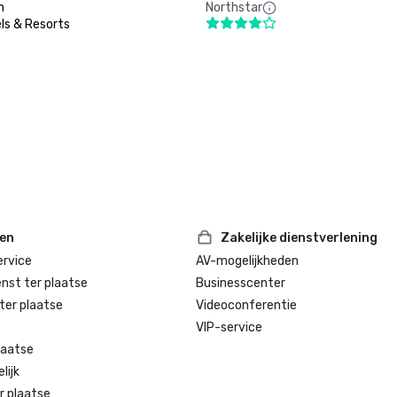
n
Northstar
ls & Resorts
ten
Zakelijke dienstverlening
rvice
AV-mogelijkheden
enst ter plaatse
Businesscenter
ter plaatse
Videoconferentie
VIP-service
laatse
lijk
r plaatse