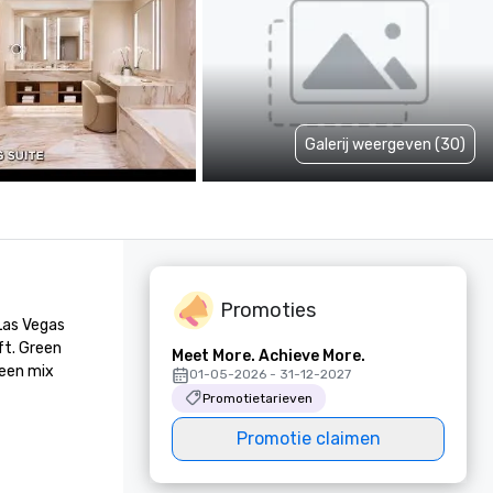
Galerij weergeven (30)
Promoties
as Vegas 
ft. Green 
Meet More. Achieve More.
een mix 
01-05-2026 - 31-12-2027
Promotietarieven
Promotie claimen