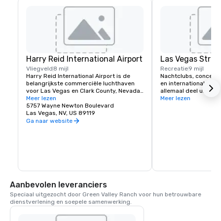
Harry Reid International Airport
Las Vegas Strip
Vliegveld
8 mijl
Recreatie
9 mijl
Harry Reid International Airport is de 
Nachtclubs, concerte
belangrijkste commerciële luchthaven 
en internationale hea
voor Las Vegas en Clark County, Nevada, 
allemaal deel uit van 
Verenigde Staten. De luchthaven ligt 
Meer lezen
entertainmentscene in
Meer lezen
acht kilometer ten zuiden van het 
5757 Wayne Newton Boulevard
van klassieke rock, te
centrum van Las Vegas, in het gebied 
Las Vegas, NV, US 89119
muziek of country hou
zonder rechtspersoonlijkheid van 
nachtleven van Las Ve
Ga naar website
Paradise in Clark County.
Green Valley Ranch b
een gratis pendeldien
luchthaven, die dageli
Aanbevolen leveranciers
Speciaal uitgezocht door Green Valley Ranch voor hun betrouwbare 
dienstverlening en soepele samenwerking.