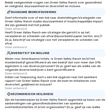
Bekijk veelgestelde vragen van Green Valley Ranch over gezondheid
en veiligheid, duurzaamheid en diversiteit en inclusie.
DUURZAME BEDRIJFSVOERING
Geef informatie over of een link naar doelstellingen/strategieën van
Green Valley Ranch inzake duurzaamheid of maatschappelijke impact
die zijn gedeeld met het publiek.
Geen antwoord.
Heeft Green Valley Ranch een strategie die gericht is op het
verwijderen en scheiden van afval (bijvoorbeeld papier, karton, enz.)?
Zo ja, beschrijf uw strategie voor het verwijderen en scheiden van
afval.
Geen antwoord.
DIVERSITEIT EN INCLUSIE
Alleen voor Amerikaanse hotels: is Green Valley Ranch en/of het
moederbedrijf gecertificeerd als een bedrijf dat voor meer dan 51%
eigendom is van diverse personen? Zo ja, geef aan als welke van de
volgende diverse bedrijven u bent gecertificeerd:
Geen antwoord.
Indien van toepassing, kunt u een link opgeven naar het openbare
rapport van Green Valley Ranch over de inzet en initiatieven voor
diversiteit, gelijkheid en inclusie?
Geen antwoord.
GEZONDHEID EN VEILIGHEID
Zijn de handelswijzen bij Green Valley Ranch opgesteld op basis van de
aanbevelingen van gezondheidsdiensten van openbare
overheidsinstanties of privé-organisaties? Zo ja, geef op van welke