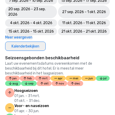
7 sep. 2026 - 10 sep. 2026
13 sep. 2026 - 17 sep. 2026
20 sep. 2026 - 23 sep.
27 sep. 2026 - 1 okt. 2026
2026
4 okt. 2026 - 4 okt. 2026
11 okt. 2026 - 11 okt. 2026
15 okt. 2026 - 15 okt. 2026
21 okt. 2026 - 21 okt. 2026
Meer weergeven
Kalenderbekijken
Seizoensgebonden beschikbaarheid
Laat uw evenementsdatums overeenkomen met de
beschikbaarheid bij dit hotel. Er is meestal meer
beschikbaarheid in het laagseizoen.
jan
feb
mrt
apr
mei
jun
jul
aug
sep
okt
nov
dec
Hoogseizoen
01 jan. - 31 mrt.
01 okt. - 31 dec.
Voor- en naseizoen
01 apr. - 30 jun.