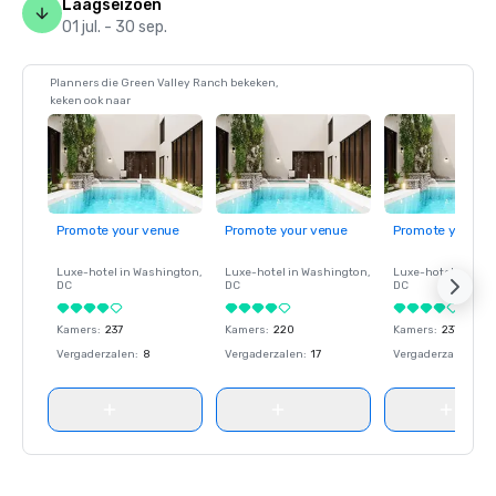
Laagseizoen
01 jul. - 30 sep.
Planners die Green Valley Ranch bekeken,
keken ook naar
Promote your venue
Promote your venue
Promote your ve
Luxe-hotel in
Washington
,
Luxe-hotel in
Washington
,
Luxe-hotel in
Wash
DC
DC
DC
Kamers
:
237
Kamers
:
220
Kamers
:
237
Vergaderzalen
:
8
Vergaderzalen
:
17
Vergaderzalen
:
8