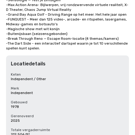
-Sensologie — Test je zintuigen!

-Max Action Arena- Bijlwerpen, vrij rondzwervende virtuele realiteit, X-
D Theater, Chaos Jump Virtual Reality

-Grand Bay Aqua Golf - Driving Range op het meer. Het hele jaar open

-FUNQUEST - Meer dan 125 video-, arcade- en ritspellen, lasergames, 
Midway-games en botsauto's

-Magische show met wit konijn

-Buitenijsbaan (seizoensgebonden)

-Break Through Reno — Escape Room-locatie (4 themas/kamers)

-The Dart Side - een interactief dartspel waarin je tot 10 verschillende 
spellen kunt spelen.
Locatiedetails
Keten
Independent / Other
Merk
Independent
Gebouwd
1978
Gerenoveerd
2025
Totale vergaderruimte
212.506 ft²