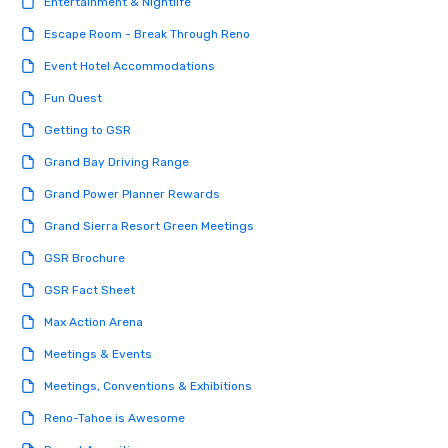
Entertainment & Nightlife
the music is sophistic
Escape Room - Break Through Reno
cocktails and conversa
infectious enough to 
Event Hotel Accommodations
engaged and energize
Fun Quest
the night. ► Pop Nouveau has
decades of experience
Getting to GSR
weddings all over the 
Grand Bay Driving Range
ready to provide you w
soundtrack to enhanc
Grand Power Planner Rewards
of your special day! F
Grand Sierra Resort Green Meetings
mood for your "I do" m
creating a swinging vib
GSR Brochure
hour, to providing som
GSR Fact Sheet
for dinner which lead r
unforgettable all night
Max Action Arena
Pop Nouveau will be th
Meetings & Events
of the way to make pl
wedding day a breeze
Meetings, Conventions & Exhibitions
options available for 
Reno-Tahoe is Awesome
and every budget.