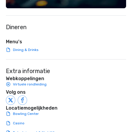
staffing, program logistics, decor and
connection. ► How We Elevate Your
event design, entertainment,
Event: We don’t just p
corporate social responsibility (CSR),
background music; we 
speaker coordination, sustainability
curated atmosphere. W
Dineren
initiatives, and more.
high-stakes corporate 
intimate boutique wedd
brand launch, our ens
Menu's
styled and coached to
Dining & Drinks
aesthetic excellence of
Bespoke Curation: From
pianists to full "Big B
Extra informatie
orchestras. Versatile R
library of hundreds of
Webkoppelingen
rearranged with synco
Virtuele rondleiding
and soul. ► Visual Sophistication: Our
Volg ons
performers reflect the
aesthetic—classic ele
modern edge. By choo
Locatiemogelijkheden
Nouveau Jazz, you aren
Bowling Center
a band; you are securi
Casino
immersive experience.
in that "golden hour"