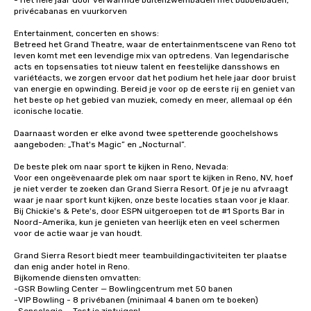
- Het hele jaar door verwarmde buitenzwembaden met bubbelbaden, 
privécabanas en vuurkorven

Entertainment, concerten en shows:

Betreed het Grand Theatre, waar de entertainmentscene van Reno tot 
leven komt met een levendige mix van optredens. Van legendarische 
acts en topsensaties tot nieuw talent en feestelijke dansshows en 
variétéacts, we zorgen ervoor dat het podium het hele jaar door bruist 
van energie en opwinding. Bereid je voor op de eerste rij en geniet van 
het beste op het gebied van muziek, comedy en meer, allemaal op één 
iconische locatie.

Daarnaast worden er elke avond twee spetterende goochelshows 
aangeboden: „That's Magic” en „Nocturnal”. 

De beste plek om naar sport te kijken in Reno, Nevada:

Voor een ongeëvenaarde plek om naar sport te kijken in Reno, NV, hoef 
je niet verder te zoeken dan Grand Sierra Resort. Of je je nu afvraagt 
waar je naar sport kunt kijken, onze beste locaties staan voor je klaar. 
Bij Chickie's & Pete's, door ESPN uitgeroepen tot de #1 Sports Bar in 
Noord-Amerika, kun je genieten van heerlijk eten en veel schermen 
voor de actie waar je van houdt.

Grand Sierra Resort biedt meer teambuildingactiviteiten ter plaatse 
dan enig ander hotel in Reno.

Bijkomende diensten omvatten:

-GSR Bowling Center — Bowlingcentrum met 50 banen

-VIP Bowling - 8 privébanen (minimaal 4 banen om te boeken)
