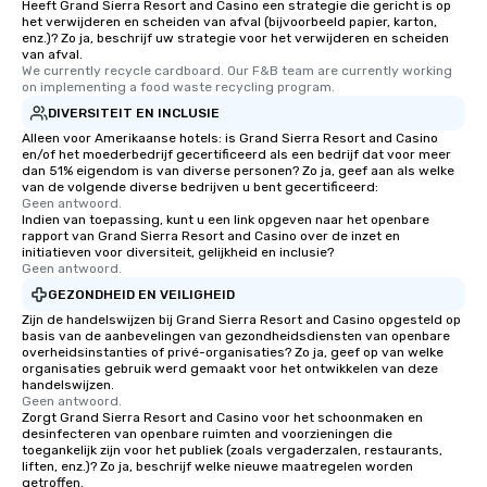
Heeft Grand Sierra Resort and Casino een strategie die gericht is op
het verwijderen en scheiden van afval (bijvoorbeeld papier, karton,
enz.)? Zo ja, beschrijf uw strategie voor het verwijderen en scheiden
van afval.
We currently recycle cardboard. Our F&B team are currently working 
on implementing a food waste recycling program.
DIVERSITEIT EN INCLUSIE
Alleen voor Amerikaanse hotels: is Grand Sierra Resort and Casino
en/of het moederbedrijf gecertificeerd als een bedrijf dat voor meer
dan 51% eigendom is van diverse personen? Zo ja, geef aan als welke
van de volgende diverse bedrijven u bent gecertificeerd:
Geen antwoord.
Indien van toepassing, kunt u een link opgeven naar het openbare
rapport van Grand Sierra Resort and Casino over de inzet en
initiatieven voor diversiteit, gelijkheid en inclusie?
Geen antwoord.
GEZONDHEID EN VEILIGHEID
Zijn de handelswijzen bij Grand Sierra Resort and Casino opgesteld op
basis van de aanbevelingen van gezondheidsdiensten van openbare
overheidsinstanties of privé-organisaties? Zo ja, geef op van welke
organisaties gebruik werd gemaakt voor het ontwikkelen van deze
handelswijzen.
Geen antwoord.
Zorgt Grand Sierra Resort and Casino voor het schoonmaken en
desinfecteren van openbare ruimten and voorzieningen die
toegankelijk zijn voor het publiek (zoals vergaderzalen, restaurants,
liften, enz.)? Zo ja, beschrijf welke nieuwe maatregelen worden
getroffen.