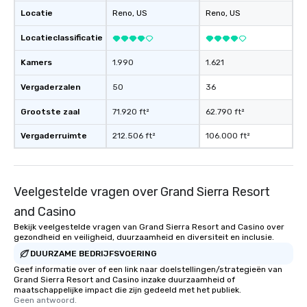
Locatie
Reno
, US
Reno
, US
Locatieclassificatie
Kamers
1.990
1.621
Vergaderzalen
50
36
Grootste zaal
71.920 ft²
62.790 ft²
Vergaderruimte
212.506 ft²
106.000 ft²
Veelgestelde vragen over Grand Sierra Resort
and Casino
Bekijk veelgestelde vragen van Grand Sierra Resort and Casino over
gezondheid en veiligheid, duurzaamheid en diversiteit en inclusie.
DUURZAME BEDRIJFSVOERING
Geef informatie over of een link naar doelstellingen/strategieën van
Grand Sierra Resort and Casino inzake duurzaamheid of
maatschappelijke impact die zijn gedeeld met het publiek.
Geen antwoord.