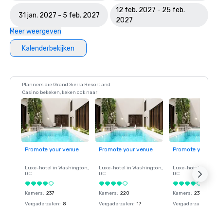
12 feb. 2027 - 25 feb.
31 jan. 2027 - 5 feb. 2027
2027
Meer weergeven
Kalenderbekijken
Planners die Grand Sierra Resort and
Casino bekeken, keken ook naar
Promote your venue
Promote your venue
Promote your ve
Luxe-hotel in
Washington
,
Luxe-hotel in
Washington
,
Luxe-hotel in
Wash
DC
DC
DC
Kamers
:
237
Kamers
:
220
Kamers
:
237
Vergaderzalen
:
8
Vergaderzalen
:
17
Vergaderzalen
:
8