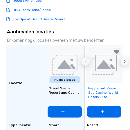
Resort Amenities
RMC Team Reno/Tahoe
The Spa at Grand Sierra Resort
Aanbevolen locaties
Er komen nog 6 locaties overeen met uw behoeften
Huidige locatie
Locatie
Grand Sierra
Peppermill Resort
Removed from
Resort and Casino
Spa Casino, World
favorites
Hotels Elite
Type locatie
Resort
Resort