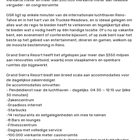
vierkante meter en meer dan 200.000 vierkante meter aan flexibele 
vergader- en congresruimte. 

GSR ligt op enkele minuten van de internationale luchthaven Reno-
Tahoe en in het hart van de Truckee Meadows, en is ideaal gelegen om 
alles wat de regio te bieden heeft te verkennen en tegelijkertijd alles 
te bieden wat u nodig heeft op één handige locatie. Of u nu op vakantie 
bent, een evenement of conferentie bijwoont, of op zoek bent naar het 
beste op het gebied van entertainment, dineren en gamen, welkom op 
de mooiste bestemming in Reno.

Grand Sierra Resort heeft het afgelopen jaar meer dan $350 miljoen 
aan renovaties voltooid, waarbij onze slaapkamers en openbare 
ruimtes zijn bijgewerkt.

Grand Sierra Resort biedt een breed scala aan accommodaties voor 
de dagelijkse zakenreiziger. 

De accommodaties omvatten: 

- Pendeldienst naar de luchthaven - dagelijks: 04.30 — 12.15 uur (elke 
30 minuten)

-Zakencentrum

-Draadloos internet

-Starbucks

-14 restaurants en eetgelegenheden om mee te nemen

-8 Bars en lounges

-Fitnesscentrum 

-Dagspa met volledige service

-100.000 vierkante meter casinoruimte
