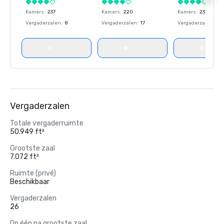
Kamers
:
237
Kamers
:
220
Kamers
:
237
Vergaderzalen
:
8
Vergaderzalen
:
17
Vergaderzalen
:
8
Vergaderzalen
Totale vergaderruimte
50.949 ft²
Grootste zaal
7.072 ft²
Ruimte (privé)
Beschikbaar
Vergaderzalen
26
Op één na grootste zaal