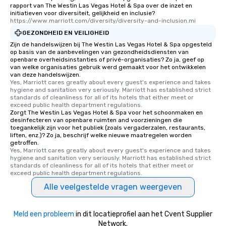
rapport van The Westin Las Vegas Hotel & Spa over de inzet en
initiatieven voor diversiteit, gelijkheid en inclusie?
https://www.marriott.com/diversity/diversity-and-inclusion.mi
GEZONDHEID EN VEILIGHEID
Zijn de handelswijzen bij The Westin Las Vegas Hotel & Spa opgesteld
op basis van de aanbevelingen van gezondheidsdiensten van
openbare overheidsinstanties of privé-organisaties? Zo ja, geef op
van welke organisaties gebruik werd gemaakt voor het ontwikkelen
van deze handelswijzen.
Yes, Marriott cares greatly about every guest's experience and takes 
hygiene and sanitation very seriously. Marriott has established strict 
standards of cleanliness for all of its hotels that either meet or 
exceed public health department regulations. 
Zorgt The Westin Las Vegas Hotel & Spa voor het schoonmaken en
desinfecteren van openbare ruimten and voorzieningen die
toegankelijk zijn voor het publiek (zoals vergaderzalen, restaurants,
liften, enz.)? Zo ja, beschrijf welke nieuwe maatregelen worden
getroffen.
Yes, Marriott cares greatly about every guest's experience and takes 
hygiene and sanitation very seriously. Marriott has established strict 
standards of cleanliness for all of its hotels that either meet or 
exceed public health department regulations. 
Alle veelgestelde vragen weergeven
Meld een probleem
in dit locatieprofiel aan het Cvent Supplier
Network.