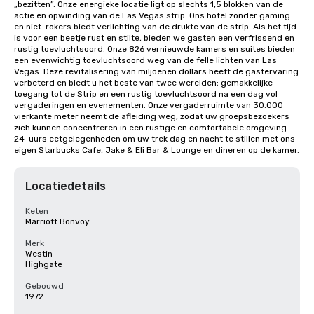
„bezitten”. Onze energieke locatie ligt op slechts 1,5 blokken van de 
actie en opwinding van de Las Vegas strip. Ons hotel zonder gaming 
en niet-rokers biedt verlichting van de drukte van de strip. Als het tijd 
is voor een beetje rust en stilte, bieden we gasten een verfrissend en 
rustig toevluchtsoord. Onze 826 vernieuwde kamers en suites bieden 
een evenwichtig toevluchtsoord weg van de felle lichten van Las 
Vegas. Deze revitalisering van miljoenen dollars heeft de gastervaring 
verbeterd en biedt u het beste van twee werelden; gemakkelijke 
toegang tot de Strip en een rustig toevluchtsoord na een dag vol 
vergaderingen en evenementen. Onze vergaderruimte van 30.000 
vierkante meter neemt de afleiding weg, zodat uw groepsbezoekers 
zich kunnen concentreren in een rustige en comfortabele omgeving. 
24-uurs eetgelegenheden om uw trek dag en nacht te stillen met ons 
eigen Starbucks Cafe, Jake & Eli Bar & Lounge en dineren op de kamer.
Locatiedetails
Keten
Marriott Bonvoy
Merk
Westin
Highgate
Gebouwd
1972