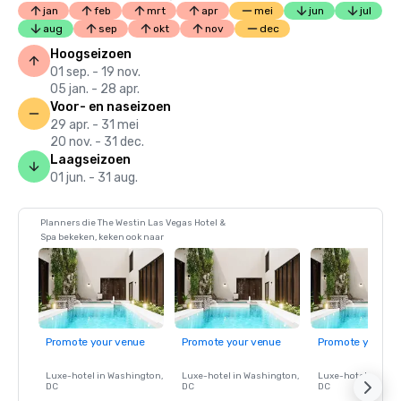
jan
feb
mrt
apr
mei
jun
jul
aug
sep
okt
nov
dec
Hoogseizoen
01 sep. - 19 nov.
05 jan. - 28 apr.
Voor- en naseizoen
29 apr. - 31 mei
20 nov. - 31 dec.
Laagseizoen
01 jun. - 31 aug.
Planners die The Westin Las Vegas Hotel &
Spa bekeken, keken ook naar
Promote your venue
Promote your venue
Promote your ve
Luxe-hotel in
Washington
,
Luxe-hotel in
Washington
,
Luxe-hotel in
Wash
DC
DC
DC