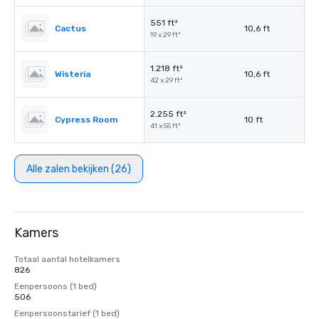
551 ft²
Cactus
10,6 ft
19 x 29 ft²
1.218 ft²
Wisteria
10,6 ft
42 x 29 ft²
2.255 ft²
Cypress Room
10 ft
41 x 55 ft²
Alle zalen bekijken (26)
Kamers
Totaal aantal hotelkamers
826
Eenpersoons (1 bed)
506
Eenpersoonstarief (1 bed)