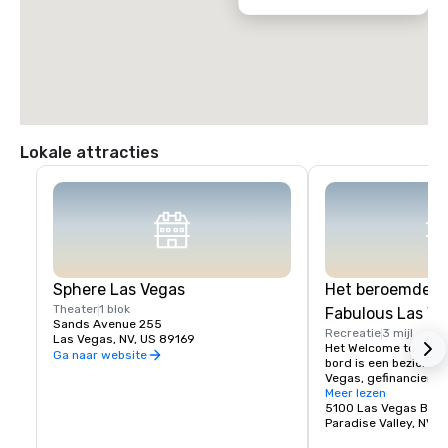
Lokale attracties
Sphere Las Vegas
Het beroemde bo
Theater
1 blok
Fabulous Las Ve
Sands Avenue 255
Recreatie
3 mijl
Las Vegas, NV, US 89169
Het Welcome to Fabu
Ga naar website
bord is een bezienswa
Vegas, gefinancierd i
daarna opgericht doo
Meer lezen
Het bord werd ontwor
5100 Las Vegas Blvd
Willis op verzoek van 
Paradise Valley, NV 8
plaatselijke verkoper,