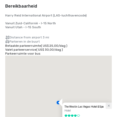
Bereikbaarheid
Harry Reid International Airport (LAS-luchthavencode)

Vanuit Zuid-Californië - I-15 North

Vanuit Utah - I-15 South
Distance from airport 3 mi
Parkeren in de buurt
Betaalde parkeerruimte
(
US$ 25,00
/
dag
)
Valet parkeerservice
(
US$ 30,00
/
dag
)
Parkeerruimte voor bus
The Westin Las Vegas Hotel & Spa
Hotel
4 van 5