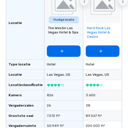
Huidige locatie
Locatie
The Westin Las
Hard Rock Las
Removed from
Vegas Hotel & Spa
Vegas Hotel &
favorites
Casino
Type locatie
Hotel
Hotel
Locatie
Las Vegas
, US
Las Vegas
, US
Locatieclassificatie
Kamers
826
3.600
Vergaderzalen
26
38
Grootste zaal
7.072 ft²
89.567 ft²
Vergaderruimte
50.949 ft²
200.000 ft²