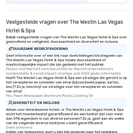
Veelgestelde vragen over The Westin Las Vegas
Hotel & Spa
Bekijk veelgestelde vragen van The Westin Las Vegas Hotel & Spa over
gezondheid en veiligheid, duurzaamheid en diversiteit en inclusie.
DUURZAME BEDRIJFSVOERING
Geef informatie over of een link naar doelstellingen/strategieën van
The Westin Las Vegas Hotel & Spa inzake duurzaamheid of
maatschappelijke impact die zijn gedeeld met het publiek.
Please visit Marriott.com/Serve360 for Marriott International's 
sustainability & social impact strategy and 2025 goals information.
Heeft The Westin Las Vegas Hotel & Spa een strategie die gericht is op
het verwijderen en scheiden van afval (bijvoorbeeld papier, karton,
enz.)? Zo ja, beschrijf uw strategie voor het verwijderen en scheiden
van afval.
Yes, Paper,Newspaper,Aluminum,Plastic,Cooking Oil
DIVERSITEIT EN INCLUSIE
Alleen voor Amerikaanse hotels: is The Westin Las Vegas Hotel & Spa
en/of het moederbedrijf gecertificeerd als een bedrijf dat voor meer
dan 51% eigendom is van diverse personen? Zo ja, geef aan als welke
van de volgende diverse bedrijven u bent gecertificeerd:
Geen antwoord.
Indien van toepassing, kunt u een link opgeven naar het openbare