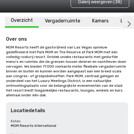
Galerij weergeven (38)
Overzicht
Vergaderruimte
Kamers
Locat
Over ons
MGM Resorts heeft de gastvrijheid van Las Vegas opnieuw 
gedefinieerd met Park MGM en The Reserve at Park MGM met een 
volledig rookvrij resort. Ontdek unieke restaurants met gedurfde 
menu's en ruimtes die de grenzen tussen dineren en nachtleven doen 
vervagen. We bieden 77.000 vierkante meter flexibele vergaderruimte 
binnen en buiten en kunnen worden aangepast aan een breed scala 
aan congres- of groepsbehoeften. Park MGM, centraal gelegen en 
onderdeel van het Luxury Meetings District, is een natuurlijke 
ontmoetingsplaats voor de belangrijkste evenementen van de stad. 
Het resort biedt toegankelijke restaurants, lounges, winkels en bars 
allemaal onder één dak.
Locatiedetails
Keten
MGM Resorts International