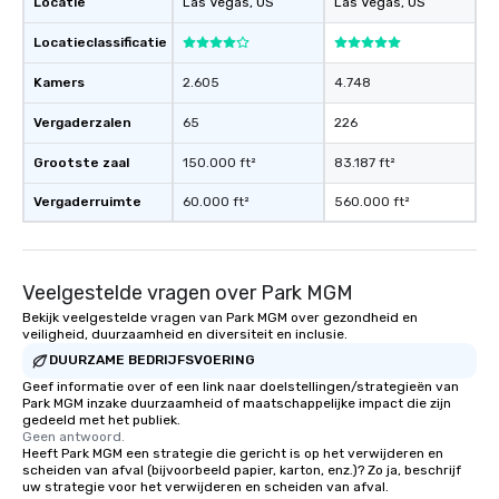
Locatie
Las Vegas
, US
Las Vegas
, US
Locatieclassificatie
Kamers
2.605
4.748
Vergaderzalen
65
226
Grootste zaal
150.000 ft²
83.187 ft²
Vergaderruimte
60.000 ft²
560.000 ft²
Veelgestelde vragen over Park MGM
Bekijk veelgestelde vragen van Park MGM over gezondheid en
veiligheid, duurzaamheid en diversiteit en inclusie.
DUURZAME BEDRIJFSVOERING
Geef informatie over of een link naar doelstellingen/strategieën van
Park MGM inzake duurzaamheid of maatschappelijke impact die zijn
gedeeld met het publiek.
Geen antwoord.
Heeft Park MGM een strategie die gericht is op het verwijderen en
scheiden van afval (bijvoorbeeld papier, karton, enz.)? Zo ja, beschrijf
uw strategie voor het verwijderen en scheiden van afval.