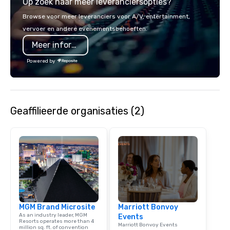
Op zoek naar meer leveranciersopties?
Coaches. We have a mix
seating and conventio
Browse voor meer leveranciers voor A/V, entertainment,
vehicles. With our vari
vervoer en andere evenementsbehoeften.
and years of experienc
Meer informatie
clients in Las Vegas, 
company for all of you
Powered by
and staffing needs to f
successful program on
time.
Geaffilieerde organisaties (2)
MGM Brand Microsite
Marriott Bonvoy
As an industry leader, MGM
Events
Resorts operates more than 4
Marriott Bonvoy Events
million sq. ft. of convention