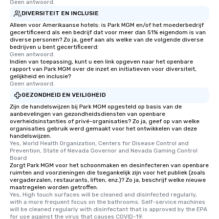
Geen antwoord.
DIVERSITEIT EN INCLUSIE
Alleen voor Amerikaanse hotels: is Park MGM en/of het moederbedrijf
gecertificeerd als een bedrijf dat voor meer dan 51% eigendom is van
diverse personen? Zo ja, geef aan als welke van de volgende diverse
bedrijven u bent gecertificeerd:
Geen antwoord.
Indien van toepassing, kunt u een link opgeven naar het openbare
rapport van Park MGM over de inzet en initiatieven voor diversiteit,
gelijkheid en inclusie?
Geen antwoord.
GEZONDHEID EN VEILIGHEID
Zijn de handelswijzen bij Park MGM opgesteld op basis van de
aanbevelingen van gezondheidsdiensten van openbare
overheidsinstanties of privé-organisaties? Zo ja, geef op van welke
organisaties gebruik werd gemaakt voor het ontwikkelen van deze
handelswijzen.
Yes, World Health Organization, Centers for Disease Control and 
Prevention, State of Nevada Governor and Nevada Gaming Control 
Board
Zorgt Park MGM voor het schoonmaken en desinfecteren van openbare
ruimten and voorzieningen die toegankelijk zijn voor het publiek (zoals
vergaderzalen, restaurants, liften, enz.)? Zo ja, beschrijf welke nieuwe
maatregelen worden getroffen.
Yes, High touch surfaces will be cleaned and disinfected regularly, 
with a more frequent focus on the bathrooms. Self-service machines 
will be cleaned regularly with disinfectant that is approved by the EPA 
for use against the virus that causes COVID-19.