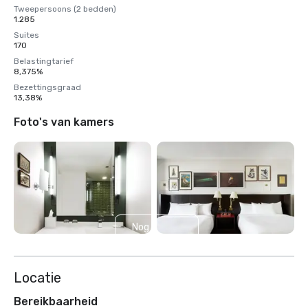
Tweepersoons (2 bedden)
1.285
Suites
170
Belastingtarief
8,375%
Bezettingsgraad
13,38%
Foto's van kamers
Nog 3
weergeven
Locatie
Bereikbaarheid