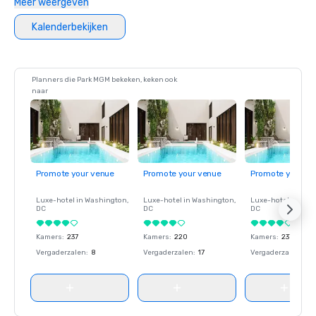
Meer weergeven
Kalenderbekijken
Planners die Park MGM bekeken, keken ook
naar
Promote your venue
Promote your venue
Promote your ve
Luxe-hotel in
Washington
,
Luxe-hotel in
Washington
,
Luxe-hotel in
Wash
DC
DC
DC
Kamers
:
237
Kamers
:
220
Kamers
:
237
Vergaderzalen
:
8
Vergaderzalen
:
17
Vergaderzalen
:
8