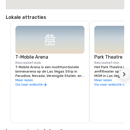
Lokale attracties
T-Mobile Arena
Park Theatre
Recreatie
1 blok
Recreatie
1 min
T-Mobile Arena is een multifunctionele 
Het Park Theatre is e
binnenarena op de Las Vegas Strip in 
amfitheater op het ter
Paradise, Nevada, Verenigde Staten, en 
MGM in Las Vegas, Ne
is de thuisbasis van de Vegas Golden 
Meer lezen
werd geopend in dec
Meer lezen
Knights van de National Hockey League, 
biedt voornamelijk o
Ga naar website
Ga naar website
die in 2017 begonnen te spelen
concerten en resident
na grootste theater 
Strip. Het theater lig
Arena en Toshiba Pla