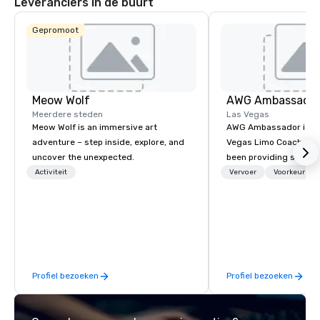
Leveranciers in de buurt
Gepromoot
Meow Wolf
AWG Ambassado
Meerdere steden
Las Vegas
Meow Wolf is an immersive art
AWG Ambassador is the
adventure – step inside, explore, and
Vegas Limo Coach prov
uncover the unexpected.
been providing service
and leisure travelers 
Activiteit
Vervoer
Voorkeursme
over 40 years, speciali
group transportation. A
transportation manag
we are able to provide
logistical knowledge 
accommodate any size
Profiel bezoeken
Profiel bezoeken
two people to thousand
comprised of Sedans, 
Sprinters, Limo Coache