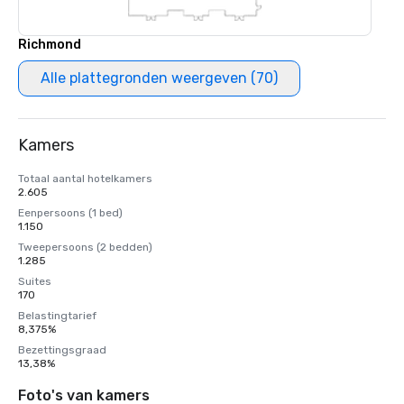
Richmond
Alle plattegronden weergeven (70)
Kamers
Totaal aantal hotelkamers
2.605
Eenpersoons (1 bed)
1.150
Tweepersoons (2 bedden)
1.285
Suites
170
Belastingtarief
8,375%
Bezettingsgraad
13,38%
Foto's van kamers