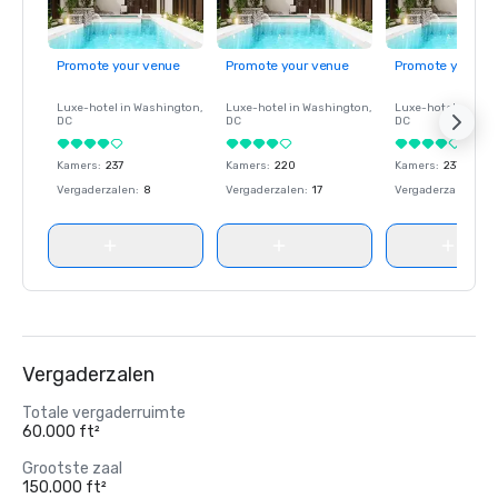
Promote your venue
Promote your venue
Promote your ve
Luxe-hotel in
Washington
,
Luxe-hotel in
Washington
,
Luxe-hotel in
Wash
DC
DC
DC
Kamers
:
237
Kamers
:
220
Kamers
:
237
Vergaderzalen
:
8
Vergaderzalen
:
17
Vergaderzalen
:
8
Vergaderzalen
Totale vergaderruimte
60.000 ft²
Grootste zaal
150.000 ft²