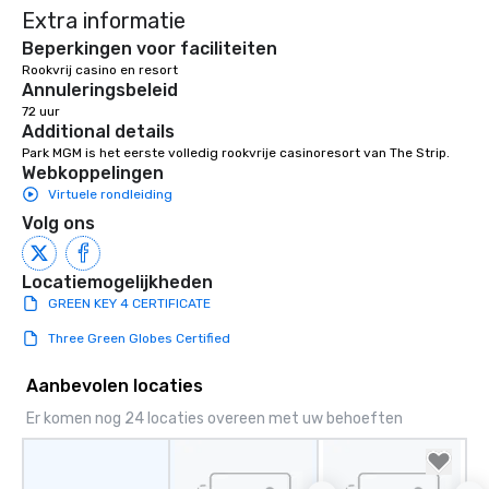
Extra informatie
right of you. Because 
place at multiple resta
Beperkingen voor faciliteiten
walking in between, th
Rookvrij casino en resort 
Annuleringsbeleid
countless opportunitie
72 uur
with different people 
Additional details
down at each venue a
Park MGM is het eerste volledig rookvrije casinoresort van The Strip.
traverse along the way
Webkoppelingen
experiences not only 
Virtuele rondleiding
ways to network, but a
Volg ons
way to do so. Large Groups Welcome
Lip Smacking Foodie To
groups, small or large.
Locatiemogelijkheden
experiences can acc
GREEN KEY 4 CERTIFICATE
groups from as few as
Three Green Globes Certified
as 500 guests, making
choice for any corpora
Aanbevolen locaties
Stress-Free Booking 
a tour is stress-free a
Er komen nog 24 locaties overeen met uw behoeften
enjoy the company of 
more easily. You’ll tak
knowing that everythin