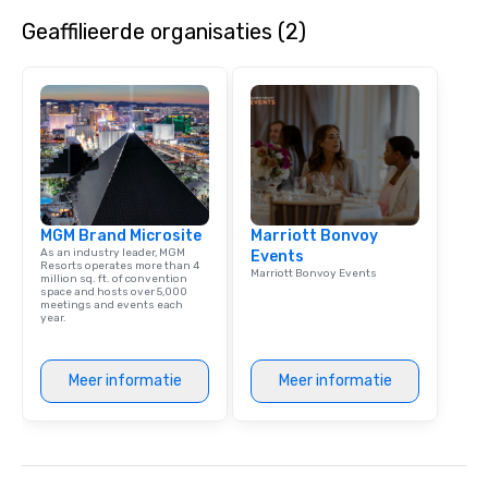
entertaining activity 
Geaffilieerde organisaties (2)
dining experience meld
that are sure to add ne
meeting events, from 
team building. All-Inclusive Group
Dining When meeting p
corporate group event
Smacking Foodie Tours,
group is assured a top
experience with three 
MGM Brand Microsite
Marriott Bonvoy
signature dishes at ea
As an industry leader, MGM
Events
Our affordable tours a
Resorts operates more than 4
Marriott Bonvoy Events
million sq. ft. of convention
person with tax and gr
space and hosts over 5,000
included. The only thi
meetings and events each
year.
are drinks. However, 
package upgrade is ava
provides guests a sign
Meer informatie
Meer informatie
at various stops. Build Your Network
Our exclusive experien
ultimate networking op
a typical sit-down dinn
to engage the person t