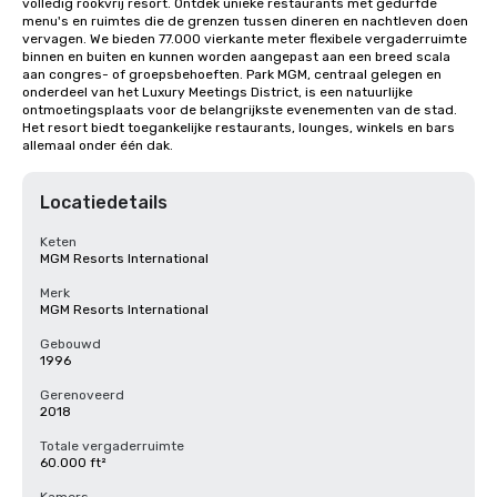
volledig rookvrij resort. Ontdek unieke restaurants met gedurfde 
menu's en ruimtes die de grenzen tussen dineren en nachtleven doen 
vervagen. We bieden 77.000 vierkante meter flexibele vergaderruimte 
binnen en buiten en kunnen worden aangepast aan een breed scala 
aan congres- of groepsbehoeften. Park MGM, centraal gelegen en 
onderdeel van het Luxury Meetings District, is een natuurlijke 
ontmoetingsplaats voor de belangrijkste evenementen van de stad. 
Het resort biedt toegankelijke restaurants, lounges, winkels en bars 
allemaal onder één dak.
Locatiedetails
Keten
MGM Resorts International
Merk
MGM Resorts International
Gebouwd
1996
Gerenoveerd
2018
Totale vergaderruimte
60.000 ft²