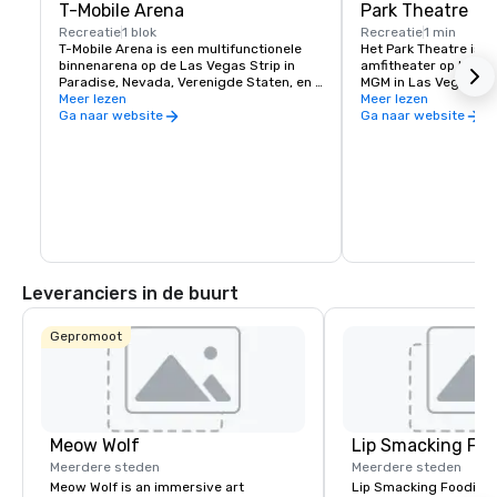
T-Mobile Arena
Park Theatre
Recreatie
1 blok
Recreatie
1 min
T-Mobile Arena is een multifunctionele 
Het Park Theatre is e
binnenarena op de Las Vegas Strip in 
amfitheater op het ter
Paradise, Nevada, Verenigde Staten, en 
MGM in Las Vegas, Ne
is de thuisbasis van de Vegas Golden 
Meer lezen
werd geopend in dec
Meer lezen
Knights van de National Hockey League, 
biedt voornamelijk o
Ga naar website
Ga naar website
die in 2017 begonnen te spelen
concerten en resident
na grootste theater 
Strip. Het theater lig
Arena en Toshiba Pla
Leveranciers in de buurt
Gepromoot
Meow Wolf
Lip Smacking Foo
Meerdere steden
Meerdere steden
Meow Wolf is an immersive art
Lip Smacking Foodie T