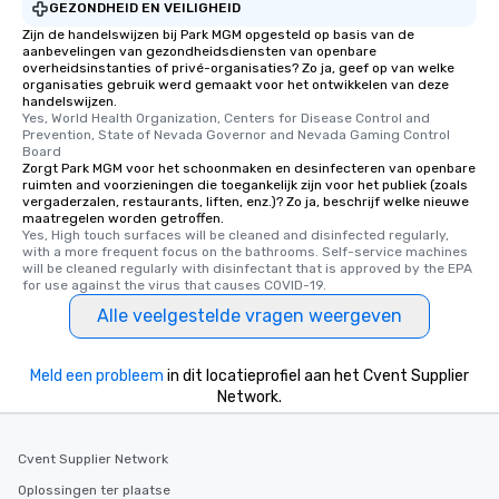
GEZONDHEID EN VEILIGHEID
members a chance to 
Zijn de handelswijzen bij Park MGM opgesteld op basis van de
networking opportunit
aanbevelingen van gezondheidsdiensten van openbare
overheidsinstanties of privé-organisaties? Zo ja, geef op van welke
heading to the next pl
organisaties gebruik werd gemaakt voor het ontwikkelen van deze
itinerary. You Get a Dinner and a Show
handelswijzen.
Our tours offer an exqu
Yes, World Health Organization, Centers for Disease Control and 
Prevention, State of Nevada Governor and Nevada Gaming Control 
entertainment. All tour
Board
knowledgeable, profes
Zorgt Park MGM voor het schoonmaken en desinfecteren van openbare
ruimten and voorzieningen die toegankelijk zijn voor het publiek (zoals
who leads the group on
vergaderzalen, restaurants, liften, enz.)? Zo ja, beschrijf welke nieuwe
offering engaging tidb
maatregelen worden getroffen.
fascinating stories. S
Yes, High touch surfaces will be cleaned and disinfected regularly, 
with a more frequent focus on the bathrooms. Self-service machines 
interactive experience
will be cleaned regularly with disinfectant that is approved by the EPA 
along the way exclusive
for use against the virus that causes COVID-19.
ensuring there is neve
Alle veelgestelde vragen weergeven
Different Types of Cuis
experiences offer the a
several renowned rest
Meld een probleem
in dit locatieprofiel aan het Cvent Supplier
Network.
convenient outing, inc
and your guests might
discovered otherwise 
Cvent Supplier Network
at a typical corporate 
a way to try some of t
Oplossingen ter plaatse