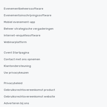
in the city and dive in
cuisines and dishes. Al
Evenementbeheerssoftware
selected dishes are cu
Evenementsinschrijvingssoftware
high standards to ensu
Mobiel evenement-app
delight any palate. Tours Available
from Day to Night With
Beheer strategische vergaderingen
group experience, bookin
Internet-enquêtesoftware
key. Whether you desir
Webinarplatform
business hours or earl
after work, we can coo
Cvent Startpagina
you to provide options 
needs. Go for as Long or as Short as
Contact met ons opnemen
You Like Along with fle
Klantondersteuning
scheduling, Lip Smack
Uw privacykeuzen
Tours also provides a 
durations. Our shortes
Privacybeleid
2.5 hours; our longest 
hours, with optional 
Gebruiksrechtovereenkomst product
incentives.
Gebruiksrechtovereenkomst website
Adverteren bij ons