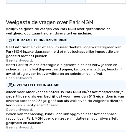
For added ease, we ca
transportation pick-up
as well as an event ph
for groups that desire 
Veelgestelde vragen over Park MGM
experience, we can als
Bekijk veelgestelde vragen van Park MGM over gezondheid en
an evening helicopter 
veiligheid, duurzaamheid en diversiteit en inclusie.
glittering lights of The S
DUURZAME BEDRIJFSVOERING
Memorable Experience f
Geef informatie over of een link naar doelstellingen/strategieën van
Smacking Foodie Tours
Park MGM inzake duurzaamheid of maatschappelijke impact die zijn
gedeeld met het publiek.
to gather and dine tha
Geen antwoord.
experienced, and all ar
Heeft Park MGM een strategie die gericht is op het verwijderen en
scheiden van afval (bijvoorbeeld papier, karton, enz.)? Zo ja, beschrijf
remember. Our one-of-
uw strategie voor het verwijderen en scheiden van afval.
are special, from the fi
Geen antwoord.
last. It’s an experienc
DIVERSITEIT EN INCLUSIE
will reminisce about lo
Alleen voor Amerikaanse hotels: is Park MGM en/of het moederbedrijf
leave. Location, Location, Location
gecertificeerd als een bedrijf dat voor meer dan 51% eigendom is van
One of the best reason
diverse personen? Zo ja, geef aan als welke van de volgende diverse
bedrijven u bent gecertificeerd:
convenient and efficie
Geen antwoord.
experience is designed
Indien van toepassing, kunt u een link opgeven naar het openbare
rapport van Park MGM over de inzet en initiatieven voor diversiteit,
restaurants are within
gelijkheid en inclusie?
walking distance of ea
Geen antwoord.
short stroll allows you