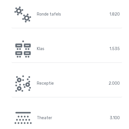
Ronde tafels
1.820
Klas
1.535
Receptie
2.000
Theater
3.100