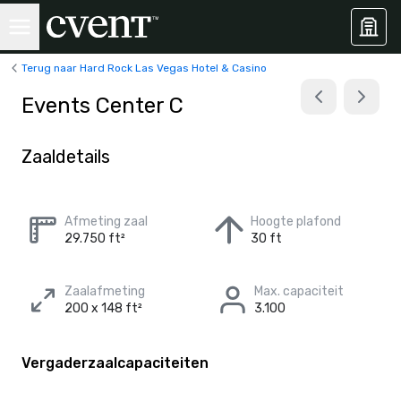
Terug naar Hard Rock Las Vegas Hotel & Casino
Events Center C
Zaaldetails
Afmeting zaal
Hoogte plafond
29.750 ft²
30 ft
Zaalafmeting
Max. capaciteit
200 x 148 ft²
3.100
Vergaderzaalcapaciteiten