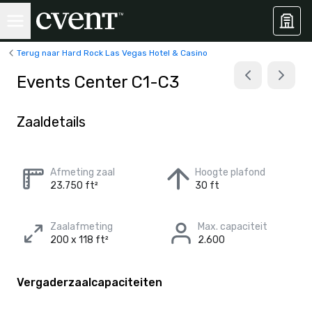
Terug naar Hard Rock Las Vegas Hotel & Casino
Events Center C1-C3
Zaaldetails
Afmeting zaal
Hoogte plafond
23.750 ft²
30 ft
Zaalafmeting
Max. capaciteit
200 x 118 ft²
2.600
Vergaderzaalcapaciteiten