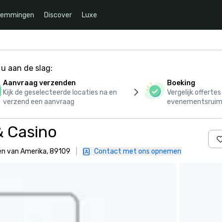
temmingen
Discover
Luxe
u aan de slag:
Aanvraag verzenden
Boeking
Kijk de geselecteerde locaties na en
Vergelijk offerte
verzend een aanvraag
evenementsruim
& Casino
ten van Amerika, 89109
|
Contact met ons opnemen