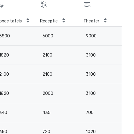
onde tafels
Receptie
Theater
Kla
5800
6000
9000
5
1820
2100
3100
1
2100
2100
3100
1
1820
2000
3100
1
340
435
700
4
650
720
1020
5