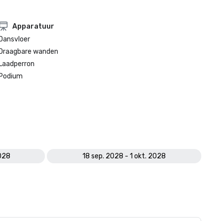
Apparatuur
Dansvloer
Draagbare wanden
Laadperron
Podium
2028
18 sep. 2028 - 1 okt. 2028