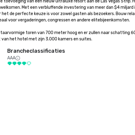
 de toevoeging van een nieuw ultraluxe resort aan de Las Vegas Strip.
elkomen. Met een verbluffende investering van meer dan $4 miljard is
het de perfecte keuze is voor zowel gasten als bezoekers. Bouw relat
deaal voor vergaderingen, congressen en andere elitebijeenkomsten. 

gitaarvormige toren van 700 meter hoog en er zullen naar schatting 
t van het hotel met zijn 3.000 kamers en suites.
Brancheclassificaties
AAA