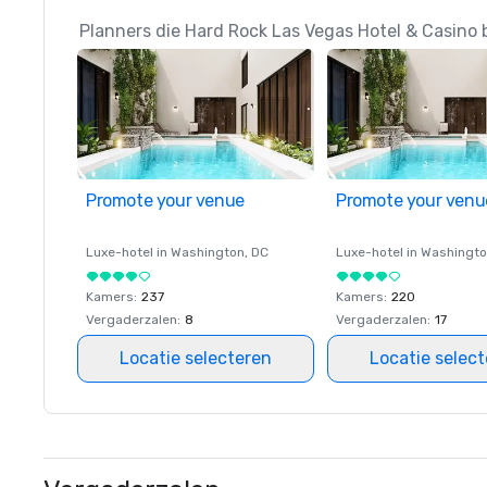
Planners die Hard Rock Las Vegas Hotel & Casino 
Promote your venue
Promote your venu
Luxe-hotel in
Washington
, DC
Luxe-hotel in
Washingt
Kamers
:
237
Kamers
:
220
Vergaderzalen
:
8
Vergaderzalen
:
17
Locatie selecteren
Locatie selec