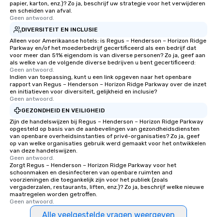
papier, karton, enz.)? Zo ja, beschrijf uw strategie voor het verwijderen
en scheiden van afval.
Geen antwoord.
DIVERSITEIT EN INCLUSIE
Alleen voor Amerikaanse hotels: is Regus – Henderson – Horizon Ridge
Parkway en/of het moederbedrijf gecertificeerd als een bedrijf dat
voor meer dan 51% eigendom is van diverse personen? Zo ja, geef aan
als welke van de volgende diverse bedrijven u bent gecertificeerd:
Geen antwoord.
Indien van toepassing, kunt u een link opgeven naar het openbare
rapport van Regus – Henderson – Horizon Ridge Parkway over de inzet
en initiatieven voor diversiteit, gelijkheid en inclusie?
Geen antwoord.
GEZONDHEID EN VEILIGHEID
Zijn de handelswijzen bij Regus – Henderson – Horizon Ridge Parkway
opgesteld op basis van de aanbevelingen van gezondheidsdiensten
van openbare overheidsinstanties of privé-organisaties? Zo ja, geef
op van welke organisaties gebruik werd gemaakt voor het ontwikkelen
van deze handelswijzen.
Geen antwoord.
Zorgt Regus – Henderson – Horizon Ridge Parkway voor het
schoonmaken en desinfecteren van openbare ruimten and
voorzieningen die toegankelijk zijn voor het publiek (zoals
vergaderzalen, restaurants, liften, enz.)? Zo ja, beschrijf welke nieuwe
maatregelen worden getroffen.
Geen antwoord.
Alle veelgestelde vragen weergeven