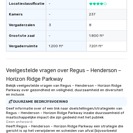
Locatieclassificatie
-
Kamers
-
237
Vergaderzalen
3
8
Grootste zaal
-
1.800 ft²
Vergaderruimte
1.200 ft²
7.201 ft²
Veelgestelde vragen over Regus – Henderson –
Horizon Ridge Parkway
Bekijk veelgestelde vragen van Regus – Henderson – Horizon Ridge
Parkway over gezondheid en veiligheid, duurzaamheid en diversiteit
en inclusie.
DUURZAME BEDRIJFSVOERING
Geef informatie over of een link naar doelstellingen/strategieën van
Regus – Henderson – Horizon Ridge Parkway inzake duurzaamheid of
maatschappelijke impact die zijn gedeeld met het publiek.
Geen antwoord.
Heeft Regus – Henderson – Horizon Ridge Parkway een strategie die
gericht is op het verwijderen en scheiden van afval (bijvoorbeeld