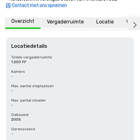
Contact met ons opnemen
Overzicht
Vergaderruimte
Locatie
Veelg
Locatiedetails
Totale vergaderruimte
1.200 ft²
Kamers
-
Max. aantal staplaatsen
-
Max. aantal stoelen
-
Gebouwd
2005
Gerenoveerd
-