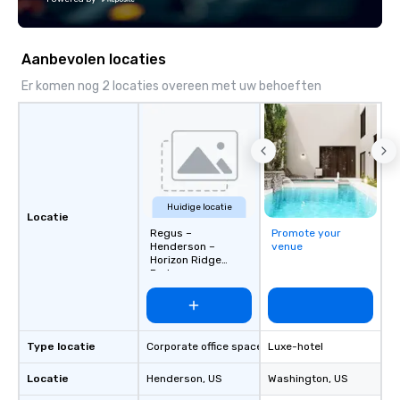
Aanbevolen locaties
Er komen nog 2 locaties overeen met uw behoeften
Huidige locatie
Locatie
Regus –
Promote your
Henderson –
venue
Horizon Ridge
Parkway
Type locatie
Corporate office space
Luxe-hotel
Locatie
Henderson
, US
Washington
, US