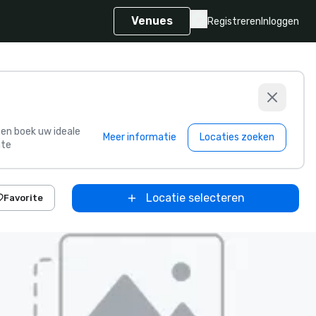
Venues
Registreren
Inloggen
s en boek uw ideale
Meer informatie
Locaties zoeken
te
Locatie selecteren
Favorite