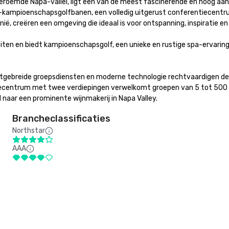
dberoemde Napa-vallei, ligt een van de meest fascinerende en hoog a
A-kampioenschapsgolfbanen, een volledig uitgerust conferentiecentru
ë, creëren een omgeving die ideaal is voor ontspanning, inspiratie en pr
iten en biedt kampioenschapsgolf, een unieke en rustige spa-ervaring,
tgebreide groepsdiensten en moderne technologie rechtvaardigen de on
centrum met twee verdiepingen verwelkomt groepen van 5 tot 500 p
naar een prominente wijnmakerij in Napa Valley.
Brancheclassificaties
Northstar
AAA