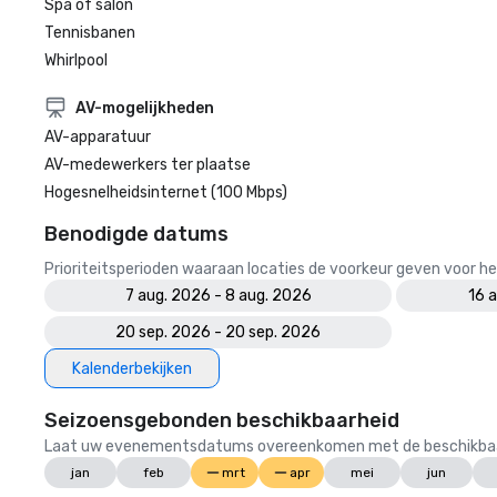
Spa of salon
Tennisbanen
Whirlpool
AV-mogelijkheden
AV-apparatuur
AV-medewerkers ter plaatse
Hogesnelheidsinternet (100 Mbps)
Benodigde datums
Prioriteitsperioden waaraan locaties de voorkeur geven voor
7 aug. 2026 - 8 aug. 2026
16 
20 sep. 2026 - 20 sep. 2026
Kalenderbekijken
Seizoensgebonden beschikbaarheid
Laat uw evenementsdatums overeenkomen met de beschikbaarheid
jan
feb
mrt
apr
mei
jun