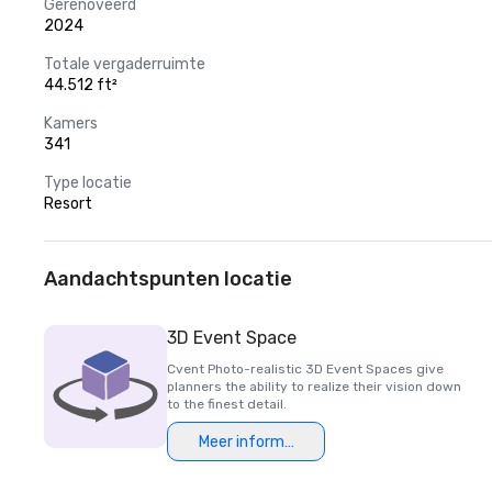
Gerenoveerd
2024
Totale vergaderruimte
44.512 ft²
Kamers
341
Type locatie
Resort
Aandachtspunten locatie
3D Event Space
Cvent Photo-realistic 3D Event Spaces give
planners the ability to realize their vision down
to the finest detail.
Meer informatie