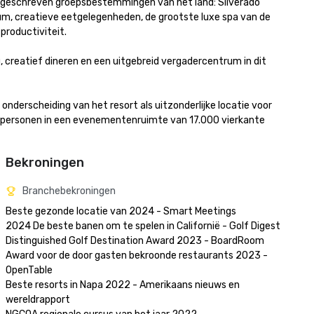
angeschreven groepsbestemmingen van het land: Silverado 
m, creatieve eetgelegenheden, de grootste luxe spa van de 
oductiviteit.

 creatief dineren en een uitgebreid vergadercentrum in dit 
derscheiding van het resort als uitzonderlijke locatie voor 
ersonen in een evenementenruimte van 17.000 vierkante 
Bekroningen
Branchebekroningen
Beste gezonde locatie van 2024 - Smart Meetings

2024 De beste banen om te spelen in Californië - Golf Digest

Distinguished Golf Destination Award 2023 - BoardRoom

Award voor de door gasten bekroonde restaurants 2023 - 
OpenTable 

Beste resorts in Napa 2022 - Amerikaans nieuws en 
wereldrapport 
