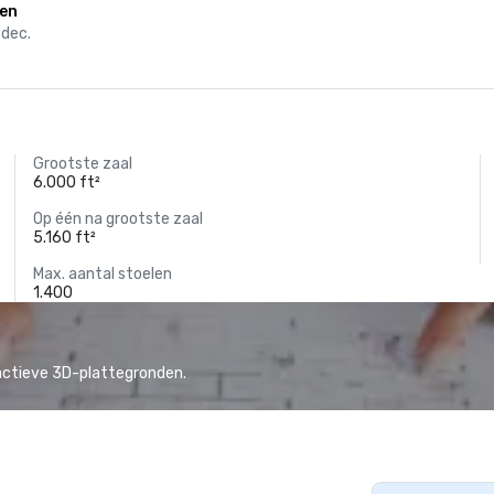
en
 dec.
Grootste zaal
6.000 ft²
Op één na grootste zaal
5.160 ft²
Max. aantal stoelen
1.400
actieve 3D-plattegronden.