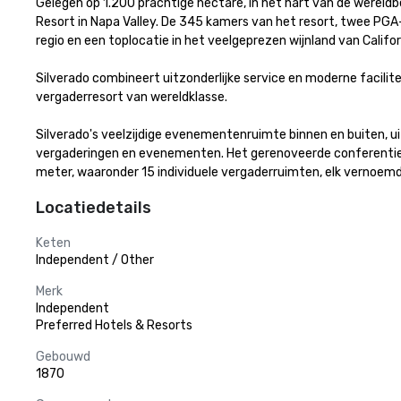
Gelegen op 1.200 prachtige hectare, in het hart van de werel
Resort in Napa Valley. De 345 kamers van het resort, twee PG
regio en een toplocatie in het veelgeprezen wijnland van Californi
Silverado combineert uitzonderlijke service en moderne facilite
vergaderresort van wereldklasse. 

Silverado's veelzijdige evenementenruimte binnen en buiten, ui
vergaderingen en evenementen. Het gerenoveerde conferentie
meter, waaronder 15 individuele vergaderruimten, elk vernoemd 
Locatiedetails
Keten
Independent / Other
Merk
Independent
Preferred Hotels & Resorts
Gebouwd
1870