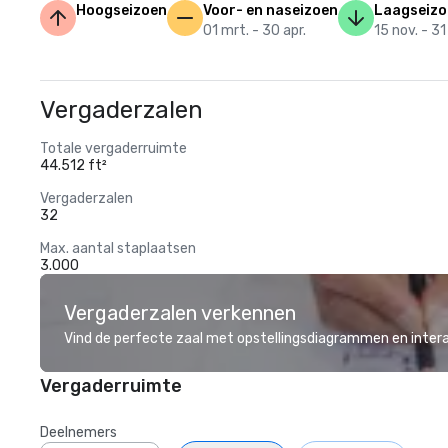
Hoogseizoen
Voor- en naseizoen
Laagseizo
01 mrt. - 30 apr.
15 nov. - 31
Vergaderzalen
Totale vergaderruimte
44.512 ft²
Vergaderzalen
32
Max. aantal staplaatsen
3.000
Vergaderzalen verkennen
Vind de perfecte zaal met opstellingsdiagrammen en inter
Vergaderruimte
Deelnemers