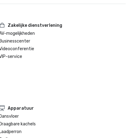
Zakelijke dienstverlening
AV-mogelijkheden
Businesscenter
Videoconferentie
VIP-service
Apparatuur
Dansvloer
Draagbare kachels
Laadperron