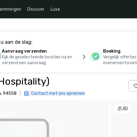
temmingen
Discover
Luxe
u aan de slag:
Aanvraag verzenden
Boeking
Kijk de geselecteerde locaties na en
Vergelijk offerte
verzend een aanvraag
evenementsruim
Hospitality)
a, 94558
|
Contact met ons opnemen
3D