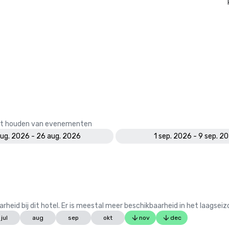
 het houden van evenementen
aug. 2026 - 26 aug. 2026
1 sep. 2026 - 9 sep. 2
 bij dit hotel. Er is meestal meer beschikbaarheid in het laagseiz
jul
aug
sep
okt
nov
dec