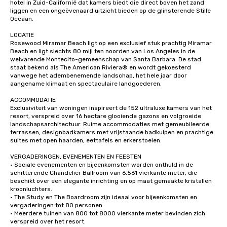
hotel in Zuid-Californië dat kamers biedt die direct boven het zand 
liggen en een ongeëvenaard uitzicht bieden op de glinsterende Stille 
Oceaan.

LOCATIE

Rosewood Miramar Beach ligt op een exclusief stuk prachtig Miramar 
Beach en ligt slechts 80 mijl ten noorden van Los Angeles in de 
welvarende Montecito-gemeenschap van Santa Barbara. De stad 
staat bekend als The American Riviera® en wordt gekoesterd 
vanwege het adembenemende landschap, het hele jaar door 
aangename klimaat en spectaculaire landgoederen.

ACCOMMODATIE

Exclusiviteit van woningen inspireert de 152 ultraluxe kamers van het 
resort, verspreid over 16 hectare glooiende gazons en volgroeide 
landschapsarchitectuur. Ruime accommodaties met gemeubileerde 
terrassen, designbadkamers met vrijstaande badkuipen en prachtige 
suites met open haarden, eettafels en erkerstoelen.

VERGADERINGEN, EVENEMENTEN EN FEESTEN

· Sociale evenementen en bijeenkomsten worden onthuld in de 
schitterende Chandelier Ballroom van 6.561 vierkante meter, die 
beschikt over een elegante inrichting en op maat gemaakte kristallen 
kroonluchters.

· The Study en The Boardroom zijn ideaal voor bijeenkomsten en 
vergaderingen tot 80 personen.

· Meerdere tuinen van 800 tot 8000 vierkante meter bevinden zich 
verspreid over het resort.
