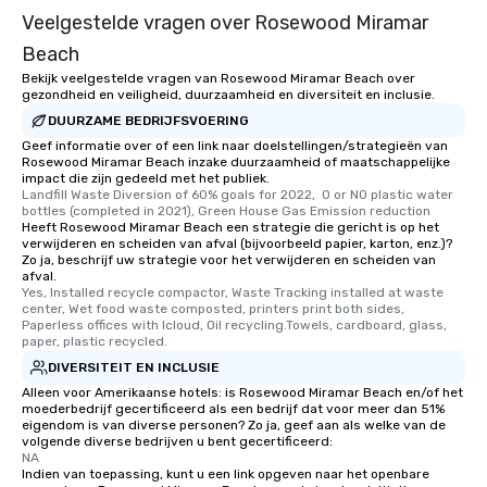
Veelgestelde vragen over Rosewood Miramar
Beach
Bekijk veelgestelde vragen van Rosewood Miramar Beach over
gezondheid en veiligheid, duurzaamheid en diversiteit en inclusie.
DUURZAME BEDRIJFSVOERING
Geef informatie over of een link naar doelstellingen/strategieën van
Rosewood Miramar Beach inzake duurzaamheid of maatschappelijke
impact die zijn gedeeld met het publiek.
Landfill Waste Diversion of 60% goals for 2022,  0 or NO plastic water 
bottles (completed in 2021), Green House Gas Emission reduction
Heeft Rosewood Miramar Beach een strategie die gericht is op het
verwijderen en scheiden van afval (bijvoorbeeld papier, karton, enz.)?
Zo ja, beschrijf uw strategie voor het verwijderen en scheiden van
afval.
Yes, Installed recycle compactor, Waste Tracking installed at waste 
center, Wet food waste composted, printers print both sides, 
Paperless offices with Icloud, Oil recycling.Towels, cardboard, glass, 
paper, plastic recycled.
DIVERSITEIT EN INCLUSIE
Alleen voor Amerikaanse hotels: is Rosewood Miramar Beach en/of het
moederbedrijf gecertificeerd als een bedrijf dat voor meer dan 51%
eigendom is van diverse personen? Zo ja, geef aan als welke van de
volgende diverse bedrijven u bent gecertificeerd:
NA
Indien van toepassing, kunt u een link opgeven naar het openbare