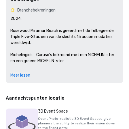
Branchebekroningen
2024: 

Rosewood Miramar Beach is geëerd met de felbegeerde 
Triple Five-Star, een van de slechts 15 accommodaties 
wereldwijd.

Michelingids - Caruso's bekroond met een MICHELIN-ster 
en een groene MICHELIN-ster. 

2023:

Meer lezen
Sterrenbeoordelingen 2023 van Forbes Travel Guide— 
Rosewood Miramar Beach is voor het vierde 
achtereenvolgende jaar uitgeroepen tot vijfsterrenhotel 
Aandachtspunten locatie
en Sense, A Rosewood Spa als vijfsterrenspa

3D Event Space
2022:

Cvent Photo-realistic 3D Event Spaces give
planners the ability to realize their vision down
Sterrenbeoordelingen van Forbes Travel Guide voor 2022
to the finest detail.