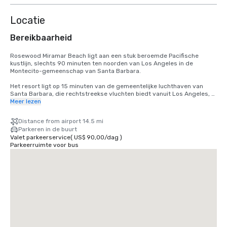
Locatie
Bereikbaarheid
Rosewood Miramar Beach ligt aan een stuk beroemde Pacifische 
kustlijn, slechts 90 minuten ten noorden van Los Angeles in de 
Montecito-gemeenschap van Santa Barbara.

Het resort ligt op 15 minuten van de gemeentelijke luchthaven van 
Santa Barbara, die rechtstreekse vluchten biedt vanuit Los Angeles, 
San Francisco, Dallas, Denver, Phoenix, Portland, Atlanta, Las Vegas, 
Meer lezen
Salt Lake City en Seattle
Distance from airport 14.5 mi
Parkeren in de buurt
Valet parkeerservice
(
US$ 90,00
/
dag
)
Parkeerruimte voor bus