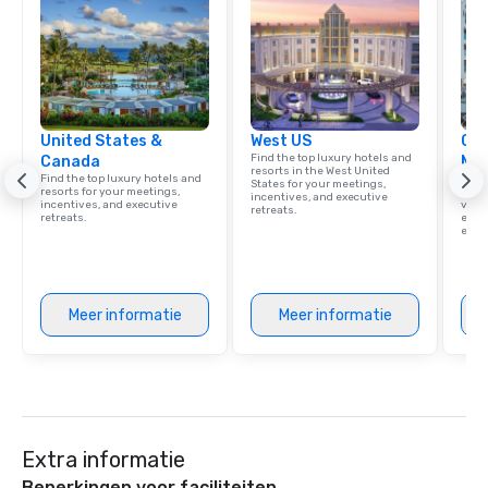
United States &
West US
Cve
Find the top luxury hotels and
Canada
Ma
resorts in the West United
Find the top luxury hotels and
Brows
States for your meetings,
resorts for your meetings,
hotel
incentives, and executive
incentives, and executive
villa
retreats.
retreats.
ever
ease
Meer informatie
Meer informatie
Extra informatie
Beperkingen voor faciliteiten