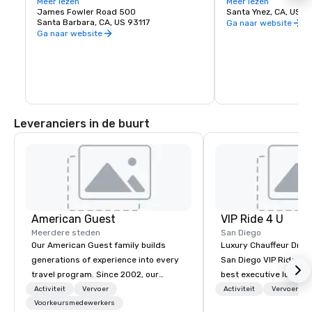
Portland, Las Vegas en meer.
Meer lezen
de individuele proeflo
Meer lezen
James Fowler Road 500
waar u al uw favoriet
Santa Ynez, CA, US 
Santa Barbara, CA, US 93117
wijnproeverij in de Sa
Ga naar website
biedt een uitstekend
Ga naar website
een verscheidenheid
te proberen, waaronde
beperkt tot) Chardon
Blanc, Viognier, Cabe
Pinot Noir, Syrah en M
(santaynezwinecount
Leveranciers in de buurt
American Guest
VIP Ride 4 U
Meerdere steden
San Diego
Our American Guest family builds
Luxury Chauffeur Drive
generations of experience into every
San Diego VIP Ride 4 U 
travel program. Since 2002, our
best executive luxury 
mission has been to capture the
car service in San Dieg
Activiteit
Vervoer
Activiteit
Vervoer
imagination of your corporate guests
Voorkeursmedewerkers
Transfers, Business, 