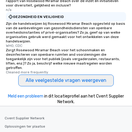
rapport van Rosewood Miramar Beach over de inzet en initiatieven
voor diversiteit, gelijkheid en inclusie?
n/a
GEZONDHEID EN VEILIGHEID
Zijn de handelswijzen bij Rosewood Miramar Beach opgesteld op basis
van de aanbevelingen van gezondheidsdiensten van openbare
overheidsinstanties of privé-organisaties? Zo ja, geef op van welke
organisaties gebruik werd gemaakt voor het ontwikkelen van deze
handelswijzen.
WHO, CDC
Zorgt Rosewood Miramar Beach voor het schoonmaken en
desinfecteren van openbare ruimten and voorzieningen die
toegankelijk zijn voor het publiek (zoals vergaderzalen, restaurants,
liften, enz.)? Zo ja, beschrijf welke nieuwe maatregelen worden
getroffen.
Cleaned more frequently
Alle veelgestelde vragen weergeven
Meld een probleem
in dit locatieprofiel aan het Cvent Supplier
Network.
Cvent Supplier Network
Oplossingen ter plaatse