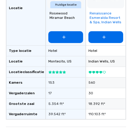
Huidige locatie
Locatie
Rosewood
Renaissance
Removed from
Miramar Beach
Esmeralda Resort
favorites
& Spa, Indian Wells
Type locatie
Hotel
Hotel
Locatie
Montecito
, US
Indian Wells
, US
Locatieclassificatie
Kamers
153
560
Vergaderzalen
17
30
Grootste zaal
5.354 ft²
18.392 ft²
Vergaderruimte
39.542 ft²
110.103 ft²