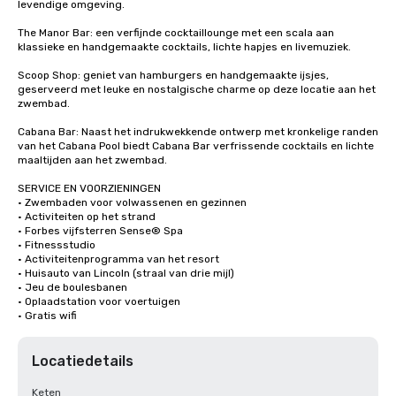
levendige omgeving.

The Manor Bar: een verfijnde cocktaillounge met een scala aan 
klassieke en handgemaakte cocktails, lichte hapjes en livemuziek.

Scoop Shop: geniet van hamburgers en handgemaakte ijsjes, 
geserveerd met leuke en nostalgische charme op deze locatie aan het 
zwembad.

Cabana Bar: Naast het indrukwekkende ontwerp met kronkelige randen 
van het Cabana Pool biedt Cabana Bar verfrissende cocktails en lichte 
maaltijden aan het zwembad.

SERVICE EN VOORZIENINGEN

· Zwembaden voor volwassenen en gezinnen

· Activiteiten op het strand

· Forbes vijfsterren Sense® Spa

· Fitnessstudio

· Activiteitenprogramma van het resort

· Huisauto van Lincoln (straal van drie mijl)

· Jeu de boulesbanen

· Oplaadstation voor voertuigen

· Gratis wifi
Locatiedetails
Keten