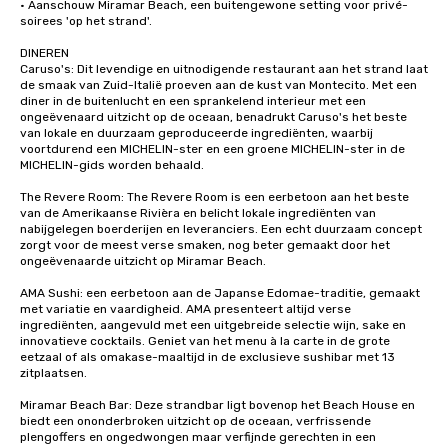
· Aanschouw Miramar Beach, een buitengewone setting voor privé-
soirees 'op het strand'.

DINEREN

Caruso's: Dit levendige en uitnodigende restaurant aan het strand laat 
de smaak van Zuid-Italië proeven aan de kust van Montecito. Met een 
diner in de buitenlucht en een sprankelend interieur met een 
ongeëvenaard uitzicht op de oceaan, benadrukt Caruso's het beste 
van lokale en duurzaam geproduceerde ingrediënten, waarbij 
voortdurend een MICHELIN-ster en een groene MICHELIN-ster in de 
MICHELIN-gids worden behaald. 

The Revere Room: The Revere Room is een eerbetoon aan het beste 
van de Amerikaanse Rivièra en belicht lokale ingrediënten van 
nabijgelegen boerderijen en leveranciers. Een echt duurzaam concept 
zorgt voor de meest verse smaken, nog beter gemaakt door het 
ongeëvenaarde uitzicht op Miramar Beach.

AMA Sushi: een eerbetoon aan de Japanse Edomae-traditie, gemaakt 
met variatie en vaardigheid. AMA presenteert altijd verse 
ingrediënten, aangevuld met een uitgebreide selectie wijn, sake en 
innovatieve cocktails. Geniet van het menu à la carte in de grote 
eetzaal of als omakase-maaltijd in de exclusieve sushibar met 13 
zitplaatsen.

Miramar Beach Bar: Deze strandbar ligt bovenop het Beach House en 
biedt een ononderbroken uitzicht op de oceaan, verfrissende 
plengoffers en ongedwongen maar verfijnde gerechten in een 