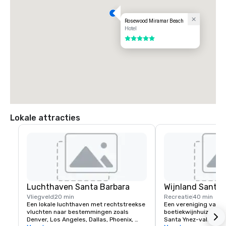
Rosewood Miramar Beach
Hotel
5 van 5
Lokale attracties
Luchthaven Santa Barbara
Wijnland Santa 
Vliegveld
20 min
Recreatie
40 min
Een lokale luchthaven met rechtstreekse 
Een vereniging van g
vluchten naar bestemmingen zoals 
boetiekwijnhuizen in h
Denver, Los Angeles, Dallas, Phoenix, 
Santa Ynez-vallei, Cali