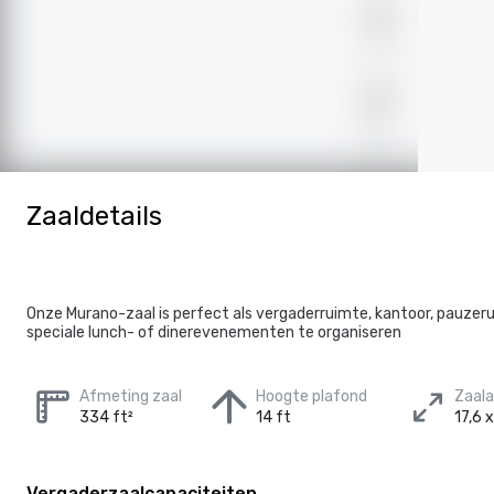
Zaaldetails
Onze Murano-zaal is perfect als vergaderruimte, kantoor, pauze
speciale lunch- of dinerevenementen te organiseren
Afmeting zaal
Hoogte plafond
Zaal
334 ft²
14 ft
17,6 x
Vergaderzaalcapaciteiten