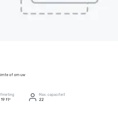
ruimte of om uw
afmeting
Max. capaciteit
 19 ft²
22