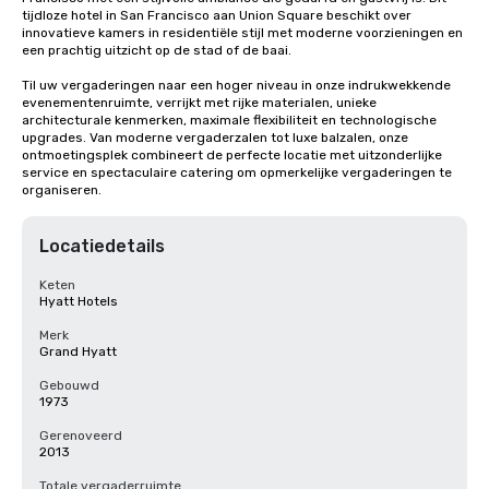
tijdloze hotel in San Francisco aan Union Square beschikt over 
innovatieve kamers in residentiële stijl met moderne voorzieningen en 
een prachtig uitzicht op de stad of de baai. 

Til uw vergaderingen naar een hoger niveau in onze indrukwekkende 
evenementenruimte, verrijkt met rijke materialen, unieke 
architecturale kenmerken, maximale flexibiliteit en technologische 
upgrades. Van moderne vergaderzalen tot luxe balzalen, onze 
ontmoetingsplek combineert de perfecte locatie met uitzonderlijke 
service en spectaculaire catering om opmerkelijke vergaderingen te 
organiseren.
Locatiedetails
Keten
Hyatt Hotels
Merk
Grand Hyatt
Gebouwd
1973
Gerenoveerd
2013
Totale vergaderruimte