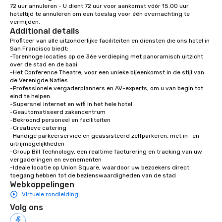
72 uur annuleren - U dient 72 uur voor aankomst vóór 15.00 uur 
with different people 
hoteltijd te annuleren om een toeslag voor één overnachting te 
down at each venue a
vermijden.
Additional details
traverse along the way
experiences not only 
Profiteer van alle uitzonderlijke faciliteiten en diensten die ons hotel in 
San Francisco biedt:

ways to network, but a
-Torenhoge locaties op de 36e verdieping met panoramisch uitzicht 
way to do so. Large Groups Welcome
over de stad en de baai

Lip Smacking Foodie To
-Het Conference Theatre, voor een unieke bijeenkomst in de stijl van 
de Verenigde Naties

groups, small or large.
-Professionele vergaderplanners en AV-experts, om u van begin tot 
experiences can acc
eind te helpen

groups from as few as
-Supersnel internet en wifi in het hele hotel

-Geautomatiseerd zakencentrum

as 500 guests, making
-Bekroond personeel en faciliteiten

choice for any corpora
-Creatieve catering

Stress-Free Booking 
-Handige parkeerservice en geassisteerd zelfparkeren, met in- en 
uitrijmogelijkheden

a tour is stress-free a
-Group Bill Technology, een realtime facturering en tracking van uw 
enjoy the company of 
vergaderingen en evenementen

more easily. You’ll tak
-Ideale locatie op Union Square, waardoor uw bezoekers direct 
toegang hebben tot de bezienswaardigheden van de stad
knowing that everythin
Webkoppelingen
of from the moment the
Virtuele rondleiding
booked to the minute i
Volg ons
Since the menu is alre
have nothing to worry 