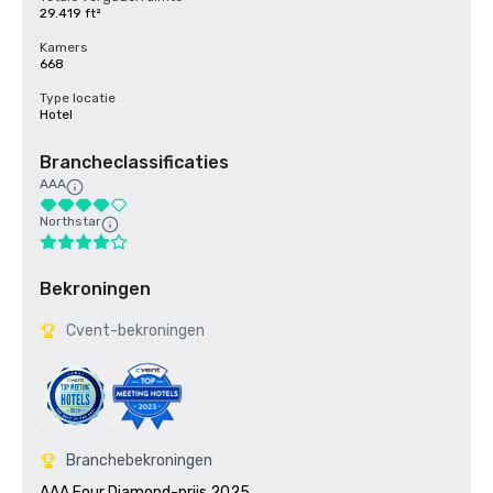
29.419 ft²
Kamers
668
Type locatie
Hotel
Brancheclassificaties
AAA
Northstar
Bekroningen
Cvent-bekroningen
Branchebekroningen
AAA Four Diamond-prijs 2025
