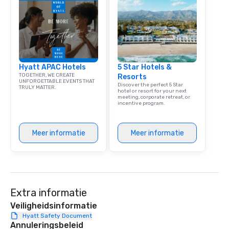
team building. All-Inclusive Group
Dining When meeting p
corporate group event
Smacking Foodie Tours,
group is assured a top
experience with three 
Hyatt APAC Hotels
5 Star Hotels &
signature dishes at ea
TOGETHER, WE CREATE
Resorts
Our affordable tours a
UNFORGETTABLE EVENTS THAT
Discover the perfect 5 Star
TRULY MATTER.
person with tax and gr
hotel or resort for your next
meeting, corporate retreat, or
included. The only thi
incentive program.
are drinks. However, 
package upgrade is ava
provides guests a sign
Meer informatie
Meer informatie
at various stops. Build Your Network
Our exclusive experien
ultimate networking op
a typical sit-down dinn
to engage the person t
Extra informatie
right of you. Because 
Veiligheidsinformatie
place at multiple resta
Hyatt Safety Document
walking in between, th
Annuleringsbeleid
countless opportunitie