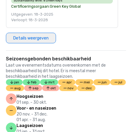
Sustainability level:
4 Green Keys
Certificeringsorgaan:
Green Key Global
Uitgegeven: 18-3-2025
Verloopt: 18-3-2028
Details weergeven
Seizoensgebonden beschikbaarheid
Laat uw evenementsdatums overeenkomen met de
beschikbaarheid bij dit hotel. Er is meestal meer
beschikbaarheid in het laagseizoen.
jan
feb
mrt
apr
mei
jun
jul
aug
sep
okt
nov
dec
Hoogseizoen
01 sep. - 30 okt.
Voor- en naseizoen
20 nov. - 31 dec.
01 apr. - 31 aug.
Laagseizoen
01 jan. - 31 mrt.