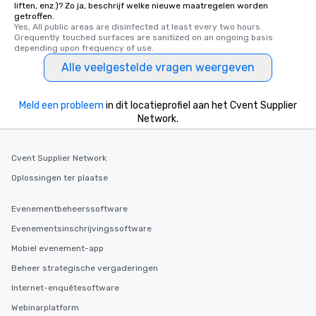
liften, enz.)? Zo ja, beschrijf welke nieuwe maatregelen worden
delight any palate. Tours Available
getroffen.
from Day to Night With
Yes, All public areas are disinfected at least every two hours. 
Grequently touched surfaces are sanitized on an ongoing basis 
group experience, bookin
depending upon frequency of use.
key. Whether you desir
Alle veelgestelde vragen weergeven
business hours or earl
after work, we can coo
you to provide options 
Meld een probleem
in dit locatieprofiel aan het Cvent Supplier
needs. Go for as Long or as Short as
Network.
You Like Along with fle
scheduling, Lip Smack
Tours also provides a 
Cvent Supplier Network
durations. Our shortes
Oplossingen ter plaatse
2.5 hours; our longest 
hours, with optional 
Evenementbeheerssoftware
incentives.
Evenementsinschrijvingssoftware
Mobiel evenement-app
Beheer strategische vergaderingen
Internet-enquêtesoftware
Webinarplatform