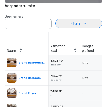
Vergaderruimte
Deelnemers
Filters
Afmeting
Hoogte
Naam
zaal
plafond
3.528 ft²
Grand Ballroom East or West
17 ft
41 x 83 ft²
7.056 ft²
Grand Ballroom
17 ft
83 x 83 ft²
7.450 ft²
Grand Foyer
-
-
4.550 ft²