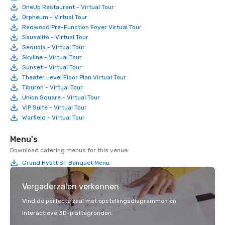
OneUp Restaurant - Virtual Tour
Orpheum - Virtual Tour
Redwood Pre-Function Foyer Virtual Tour
Sausalito - Virtual Tour
Sequoia - Virtual Tour
Skyline - Virtual Tour
Sunset - Virtual Tour
Theater Level Floor Plan Virtual Tour
Tiburon - Virtual Tour
Union Square - Virtual Tour
VIP Suite - Virtual Tour
Warfield - Virtual Tour
Menu's
Download catering menus for this venue.
Grand Hyatt SF Banquet Menu
Vergaderzalen verkennen
Vind de perfecte zaal met opstellingsdiagrammen en
interactieve 3D-plattegronden.