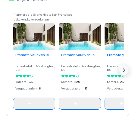
Planners die Grand Hyatt San Francisco
bekeken, keken ook naar
Promote your venue
Promote your venue
Promote your ve
Luxe-hotel in
Washington
,
Luxe-hotel in
Washington
,
Luxe-hotel in
Wash
DC
DC
DC
Kamers
:
237
Kamers
:
220
Kamers
:
237
Vergaderzalen
:
8
Vergaderzalen
:
17
Vergaderzalen
:
8