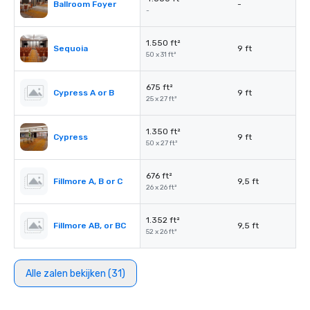
Ballroom Foyer
-
-
1.550 ft²
Sequoia
9 ft
50 x 31 ft²
675 ft²
Cypress A or B
9 ft
25 x 27 ft²
1.350 ft²
Cypress
9 ft
50 x 27 ft²
676 ft²
Fillmore A, B or C
9,5 ft
26 x 26 ft²
1.352 ft²
Fillmore AB, or BC
9,5 ft
52 x 26 ft²
Alle zalen bekijken (31)