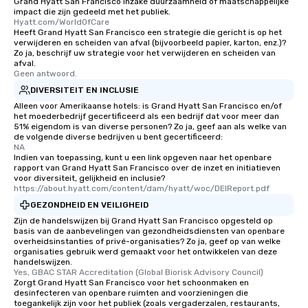
Grand Hyatt San Francisco inzake duurzaamheid of maatschappelijke
impact die zijn gedeeld met het publiek.
Our tours offer an exqu
Hyatt.com/WorldOfCare
entertainment. All tour
Heeft Grand Hyatt San Francisco een strategie die gericht is op het
knowledgeable, profes
verwijderen en scheiden van afval (bijvoorbeeld papier, karton, enz.)?
Zo ja, beschrijf uw strategie voor het verwijderen en scheiden van
who leads the group on
afval.
offering engaging tidb
Geen antwoord.
fascinating stories. S
DIVERSITEIT EN INCLUSIE
interactive experience
Alleen voor Amerikaanse hotels: is Grand Hyatt San Francisco en/of
along the way exclusive
het moederbedrijf gecertificeerd als een bedrijf dat voor meer dan
51% eigendom is van diverse personen? Zo ja, geef aan als welke van
ensuring there is neve
de volgende diverse bedrijven u bent gecertificeerd:
Different Types of Cuis
NA
experiences offer the a
Indien van toepassing, kunt u een link opgeven naar het openbare
rapport van Grand Hyatt San Francisco over de inzet en initiatieven
several renowned rest
voor diversiteit, gelijkheid en inclusie?
convenient outing, inc
https://about.hyatt.com/content/dam/hyatt/woc/DEIReport.pdf
and your guests might
GEZONDHEID EN VEILIGHEID
discovered otherwise 
Zijn de handelswijzen bij Grand Hyatt San Francisco opgesteld op
at a typical corporate 
basis van de aanbevelingen van gezondheidsdiensten van openbare
overheidsinstanties of privé-organisaties? Zo ja, geef op van welke
a way to try some of t
organisaties gebruik werd gemaakt voor het ontwikkelen van deze
in the city and dive in
handelswijzen.
Yes, GBAC STAR Accreditation (Global Biorisk Advisory Council)
cuisines and dishes. Al
Zorgt Grand Hyatt San Francisco voor het schoonmaken en
selected dishes are cu
desinfecteren van openbare ruimten and voorzieningen die
high standards to ensu
toegankelijk zijn voor het publiek (zoals vergaderzalen, restaurants,