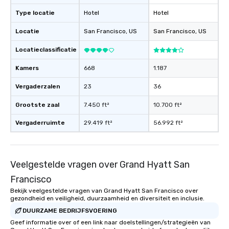
experience, we can als
Type locatie
Hotel
Hotel
an evening helicopter 
glittering lights of The S
Locatie
San Francisco
, US
San Francisco
, US
Memorable Experience f
Smacking Foodie Tours
Locatieclassificatie
to gather and dine tha
experienced, and all ar
Kamers
668
1.187
remember. Our one-of-
Vergaderzalen
23
36
are special, from the fi
last. It’s an experienc
Grootste zaal
7.450 ft²
10.700 ft²
will reminisce about lo
leave. Location, Location, Location
Vergaderruimte
29.419 ft²
56.992 ft²
One of the best reason
convenient and efficie
experience is designed
Veelgestelde vragen over Grand Hyatt San
restaurants are within
walking distance of ea
Francisco
short stroll allows you
Bekijk veelgestelde vragen van Grand Hyatt San Francisco over
members a chance to 
gezondheid en veiligheid, duurzaamheid en diversiteit en inclusie.
networking opportunit
DUURZAME BEDRIJFSVOERING
heading to the next pl
Geef informatie over of een link naar doelstellingen/strategieën van
itinerary. You Get a Dinner and a Show