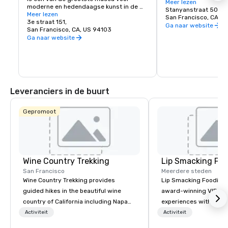
York City, en omdat ve
Meer lezen
moderne en hedendaagse kunst in de 
afgesloten is voor voe
Stanyanstraat 501
Verenigde Staten en een bloeiend 
Meer lezen
veilige plek om al zij
San Francisco, CA, U
cultureel centrum voor de Bay Area. Het 
3e straat 151,
te ontdekken, zoals de
Ga naar website
omvat zeven verdiepingen en heeft een 
San Francisco, CA, US 94103
Academy of Sciences,
café en een boekwinkel op het terrein. De 
Ga naar website
Children's Quarter, d
permanente collectie van SFMOMA 
de botanische tuinen,
huisvest hedendaagse kunstenaars 
nog veel meer!
Calder, Matisse en Picasso. Speciale 
tentoonstellingen en evenementen 
vinden het hele jaar door plaats.
Leveranciers in de buurt
Gepromoot
Wine Country Trekking
Lip Smacking Foo
San Francisco
Meerdere steden
Wine Country Trekking provides
Lip Smacking Foodie T
guided hikes in the beautiful wine
award-winning VIP gro
country of California including Napa
experiences with visits
and Sonoma Valleys. These
restaurants throughou
Activiteit
Activiteit
experiences include walking in the
States. Choose either