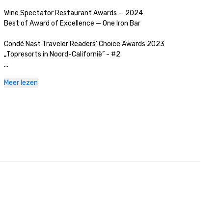
Wine Spectator Restaurant Awards — 2024

Best of Award of Excellence — One Iron Bar

Condé Nast Traveler Readers' Choice Awards 2023

„Topresorts in Noord-Californië” - #2

Golfweek Magazine — 2023

Meer lezen
#57 Top 200 resortcursussen in de Verenigde Staten

Zakelijk tijdschrift van Silicon Valley — 2023

#1 in Golfbanen in de Greater Bay Area

Luxe reismagazine -2023

De meest romantische hotels ter wereld

Wine Spectator Restaurant Awards — 2022

Best of Award of Excellence — One Iron Bar

Wine Spectator Restaurant Awards — 2021

Best of Award of Excellence
