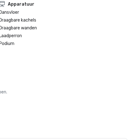
Apparatuur
Dansvloer
Draagbare kachels
Draagbare wanden
Laadperron
Podium
oen.