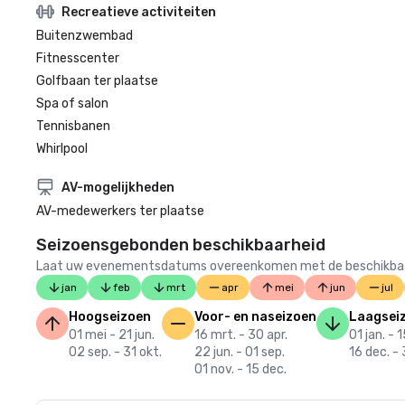
Recreatieve activiteiten
Buitenzwembad
Fitnesscenter
Golfbaan ter plaatse
Spa of salon
Tennisbanen
Whirlpool
AV-mogelijkheden
AV-medewerkers ter plaatse
Seizoensgebonden beschikbaarheid
Laat uw evenementsdatums overeenkomen met de beschikbaarheid
jan
feb
mrt
apr
mei
jun
jul
Hoogseizoen
Voor- en naseizoen
Laagsei
01 mei - 21 jun.
16 mrt. - 30 apr.
01 jan. - 
02 sep. - 31 okt.
22 jun. - 01 sep.
16 dec. - 
01 nov. - 15 dec.