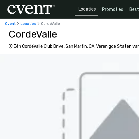
Locaties
Promoties
Bes
Cvent
Locaties
CordeValle
CordeValle
Eén CordeValle Club Drive, San Martin, CA, Verenigde Staten v