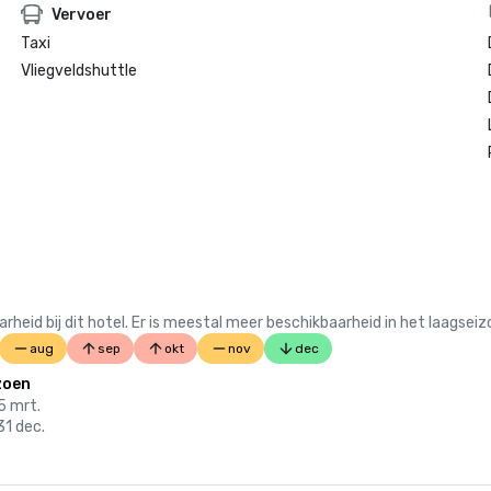
Vervoer
Taxi
Vliegveldshuttle
 bij dit hotel. Er is meestal meer beschikbaarheid in het laagseiz
aug
sep
okt
nov
dec
zoen
15 mrt.
31 dec.