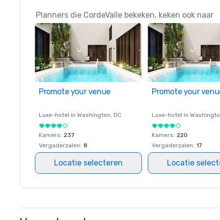
Planners die CordeValle bekeken, keken ook naar
Promote your venue
Promote your venu
Luxe-hotel in
Washington
, DC
Luxe-hotel in
Washingt
Kamers
:
237
Kamers
:
220
Vergaderzalen
:
8
Vergaderzalen
:
17
Locatie selecteren
Locatie selec