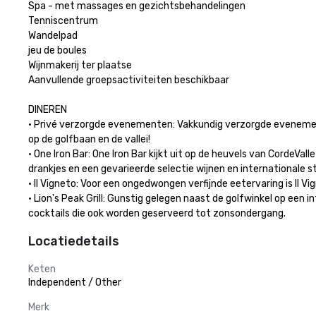
Spa - met massages en gezichtsbehandelingen

Tenniscentrum

Wandelpad

jeu de boules

Wijnmakerij ter plaatse

Aanvullende groepsactiviteiten beschikbaar

DINEREN

• Privé verzorgde evenementen: Vakkundig verzorgde evenemente
op de golfbaan en de vallei!

• One Iron Bar: One Iron Bar kijkt uit op de heuvels van CordeVa
drankjes en een gevarieerde selectie wijnen en internationale st
• Il Vigneto: Voor een ongedwongen verfijnde eetervaring is Il 
• Lion's Peak Grill: Gunstig gelegen naast de golfwinkel op een i
cocktails die ook worden geserveerd tot zonsondergang.
Locatiedetails
Keten
Independent / Other
Merk