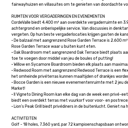
fairwayhuizen en villasuites om te genieten van doordachte voo
RUIMTEN VOOR VERGADERINGEN EN EVENEMENTEN

CordeValle biedt 4.400 m² aan overdekte vergaderruimte en 3.
achtergrond en onberispelijke service. Van discussies in denkta
vergeten. Op hun beste vergaderlocaties krijgen gasten de kans
• De balzaal met aangrenzend Rose Garden Terrace is 2.600 m² g
Rose Garden Terrace waar u buiten kunt eten.

• Oak Boardroom met aangrenzend Oak Terrace biedt plaats aan 
toe te voegen door middel van jeu de boules of putting!

• Willow en Sycamore Boardroom bieden elk plaats aan maximaal 
• Redwood Room met aangrenzend Redwood Terrace is een flexib
het omheinde privéterras kunnen maaltijden of drankjes worden 
• Bocce Garden is een nieuwe evenementenruimte met 2 jeu de bo
Market!

• Il Vigneto Dining Room kan elke dag van de week een privé-ee
biedt een overdekt terras met vuurkorf voor voor- en postrecept
• Lion's Peak Grill biedt privédiners in de buitenlucht. Geniet na
ACTIVITEITEN

Golf - 18 holes, 7.360 yard, par 72 kampioenschapsbaan ontwor