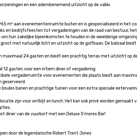
rzieningen en een adembenemend uitzicht op de vallei.

965 m² aan evenementenruimte buiten en is gespecialiseerd in het c
nks en bedrijfsfeesten tot vergaderingen van de raad van bestuur, het 
 om hun zakelijke bijeenkomsten te houden in de weelderige omgeving 
root met natuurlijk licht en uitzicht op de golfbaan. De balzaal bied
maximaal 24 gasten en biedt een prachtig terras met uitzicht op de g
12 gasten voor een intiem diner of vergadering

ele vergaderruimte voor evenementen die plaats biedt aan maximaal 
geserveerd.

ules banen en prachtige tuinen voor een extra speciale eetervaring o
tlocatie zijn voor ontbijt en lunch. Het kan ook privé worden gemaakt
ies.

 het diner van de vuurkorf met een Deluxe S'mores Bar!

pen door de legendarische Robert Trent Jones
