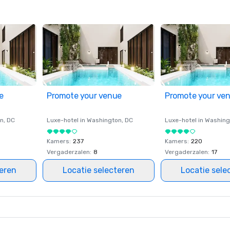
e
Promote your venue
Promote your ve
on
, DC
Luxe-hotel in
Washington
, DC
Luxe-hotel in
Washing
Kamers
:
237
Kamers
:
220
Vergaderzalen
:
8
Vergaderzalen
:
17
teren
Locatie selecteren
Locatie sele