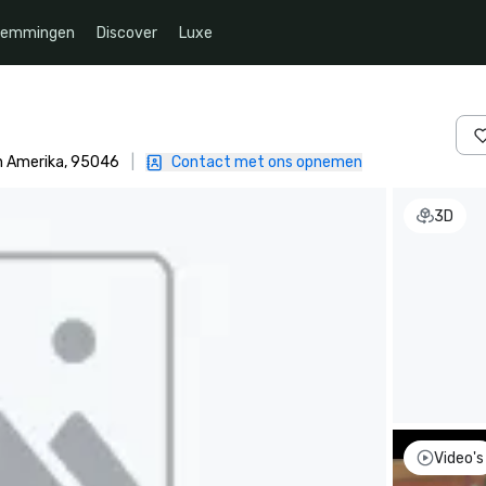
temmingen
Discover
Luxe
an Amerika, 95046
|
Contact met ons opnemen
3D
Video's