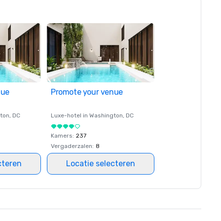
nue
Promote your venue
ton
, DC
Luxe-hotel in
Washington
, DC
Kamers
:
237
Vergaderzalen
:
8
cteren
Locatie selecteren