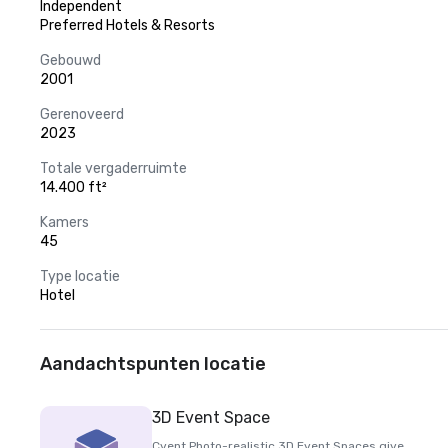
Independent
Preferred Hotels & Resorts
Gebouwd
2001
Gerenoveerd
2023
Totale vergaderruimte
14.400 ft²
Kamers
45
Type locatie
Hotel
Aandachtspunten locatie
3D Event Space
Cvent Photo-realistic 3D Event Spaces give