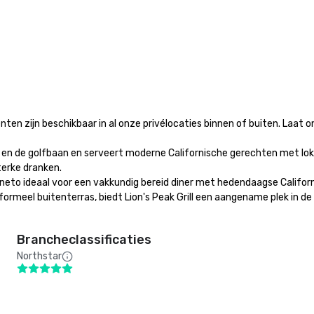
n zijn beschikbaar in al onze privélocaties binnen of buiten. Laat on
lle en de golfbaan en serveert moderne Californische gerechten met lokal
erke dranken.

Vigneto ideaal voor een vakkundig bereid diner met hedendaagse Califor
nformeel buitenterras, biedt Lion's Peak Grill een aangename plek in de
Brancheclassificaties
Northstar