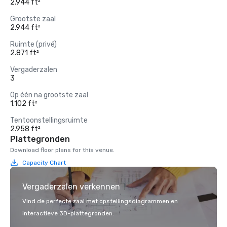
2.944 ft²
Grootste zaal
2.944 ft²
Ruimte (privé)
2.871 ft²
Vergaderzalen
3
Op één na grootste zaal
1.102 ft²
Tentoonstellingsruimte
2.958 ft²
Plattegronden
Download floor plans for this venue.
Capacity Chart
Vergaderzalen verkennen
Vind de perfecte zaal met opstellingsdiagrammen en
interactieve 3D-plattegronden.