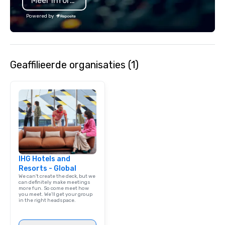
Meer informatie
Powered by
Geaffilieerde organisaties (1)
IHG Hotels and
Resorts - Global
We can't create the deck, but we
can definitely make meetings
more fun. So come meet how
you meet. We'll get your group
in the right headspace.