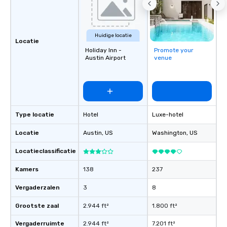
Huidige locatie
Locatie
Holiday Inn -
Promote your
Austin Airport
venue
Type locatie
Hotel
Luxe-hotel
Locatie
Austin
, US
Washington
, US
Locatieclassificatie
Kamers
138
237
Vergaderzalen
3
8
Grootste zaal
2.944 ft²
1.800 ft²
Vergaderruimte
2.944 ft²
7.201 ft²