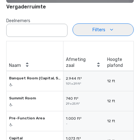
Vergaderruimte
Deelnemers
Filters
Afmeting
Hoogte
Naam
zaal
plafond
Banquet Room (Capital, Summit, LBJ)
2.944 ft²
12 ft
101 x 29 ft²
Summit Room
740 ft²
12 ft
29 x 25 ft²
Pre-Function Area
1.000 ft²
12 ft
-
Capital
1.073 ft²