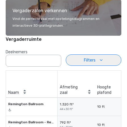
Vergaderzalen verkennen
Vind de perfecte zaal met opstellingsdiagrammen en
interactieve 3D-plattegronden.
Vergaderruimte
Deelnemers
Filters
Afmeting
Hoogte
Naam
zaal
plafond
Remington Ballroom
1.320 ft²
10 ft
44 x 30 ft²
Remington Ballroom - Remington A
792 ft²
10 ft