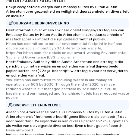
Hilton Austin Arboretum
Bekijk veelgestelde vragen van Embassy Suites by Hilton Austin
Arboretum over gezondheid en veiligheid, duurzaamheid en diversiteit
en inclusie.
DUURZAME BEDRIJFSVOERING
Geef informatie over of een link naar doelstellingen/strategieën van
Embassy Suites by Hilton Austin Arboretum inzake duurzaamheid of
maatschappelijke impact die zijn gedeeld met het publiek.
Hilton has committed to cut our environmental footprint in half and 
double our social impact by 2030. Refer to our website, 
https://cr.hilton.com, for details on our award-winning Environmental, 
Social and Governance (ESG) programs.
Heeft Embassy Suites by Hilton Austin Arboretum een strategie die
gericht is op het verwijderen en scheiden van afval (bijvoorbeeld
papier, karton, enz.)? Zo ja, beschrijf uw strategie voor het verwijderen
en scheiden van afval.
Yes, Hilton has committed to reducing waste in our managed 
operations by 50% by 2030. Through the end of 2020, we have 
reduced waste in our managed portfolio by 73% since our 2008 
baseline, and our managed and franchised hotels have reduced waste 
by 62%.
DIVERSITEIT EN INCLUSIE
Alleen voor Amerikaanse hotels: is Embassy Suites by Hilton Austin
Arboretum en/of het moederbedrijf gecertificeerd als een bedrijf dat
voor meer dan 51% eigendom is van diverse personen? Zo ja, geef aan
als welke van de volgende diverse bedrijven u bent gecertificeerd:
Geen antwoord.
Indien van toepassing, kunt u een link opgeven naar het openbare