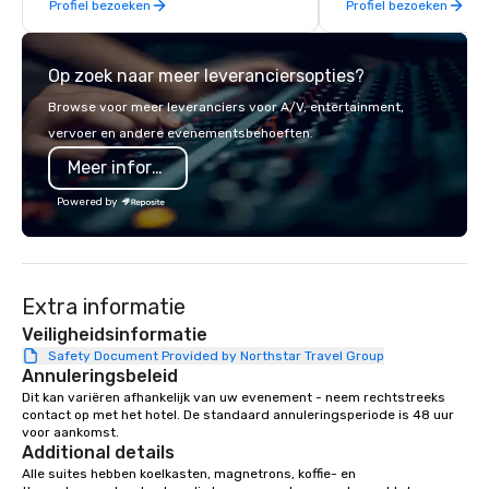
Profiel bezoeken
Profiel bezoeken
management, we treat your project as
event, Impact 4 Good h
if we were the client. Our personal
details. Where are we? Nationwide
network of global suppliers helps us
and abroad, our local 
Op zoek naar meer leveranciersopties?
bring your vision to life. With genuine
covered. Got a cause 
passion, an international team, and
events put your philan
Browse voor meer leveranciers voor A/V, entertainment,
American hospitality, we deliver our
into action. Short on t
vervoer en andere evenementsbehoeften.
promise: your business matters.
typically range from 3
Meer informatie
hours. Looking for so
We customize events 
Powered by
goals/objectives/budg
Extra informatie
Veiligheidsinformatie
Safety Document Provided by Northstar Travel Group
Annuleringsbeleid
Dit kan variëren afhankelijk van uw evenement - neem rechtstreeks 
contact op met het hotel. De standaard annuleringsperiode is 48 uur 
voor aankomst.
Additional details
Alle suites hebben koelkasten, magnetrons, koffie- en 