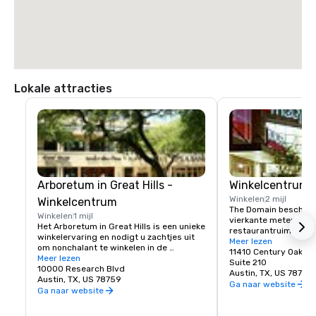
Lokale attracties
Arboretum in Great Hills -
Winkelcentrum 
Winkelen
2 mijl
Winkelcentrum
The Domain beschikt 
Winkelen
1 mijl
vierkante meter aan 
Het Arboretum in Great Hills is een unieke 
restaurantruimte met 
winkelervaring en nodigt u zachtjes uit 
Barneys CO-OP, CALYPS
Meer lezen
om nonchalant te winkelen in de 
de eerste Neiman Mar
11410 Century Oaks T
prachtige en ontspannen parkachtige 
Meer lezen
restaurants zoals Daily
Suite 210
omgeving met meer dan 40 mooie 
10000 Research Blvd
Maggiano's Little Ita
Austin, TX, US 78758
winkels en restaurants in het 
Austin, TX, US 78759
Schmick's en North. 
Ga naar website
belangrijkste winkelgebied van Austin. 
Ga naar website
van The Domain is nu
Het Arboretum heeft veel winkels zoals 
zich af in een archite
Pottery Barn, Barnes & Noble 
hedendaagse, kleurrij