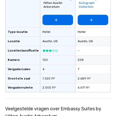
Hilton Austin
Autograph
favorites
Arboretum
Collection
Type locatie
Hotel
Hotel
Locatie
Austin
, US
Austin
, US
Locatieclassificatie
-
Kamers
150
258
Vergaderzalen
4
7
Grootste zaal
1.320 ft²
2.689 ft²
Vergaderruimte
2.000 ft²
6.671 ft²
Veelgestelde vragen over Embassy Suites by