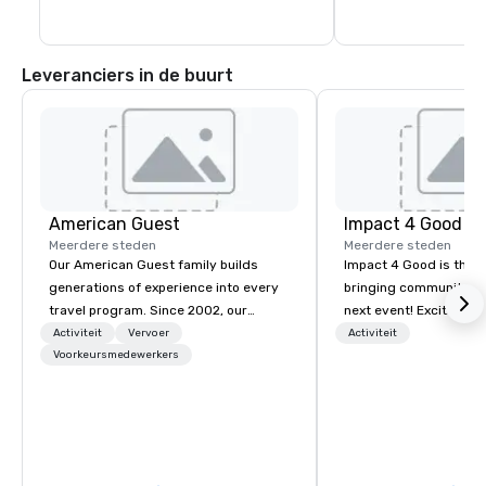
Booksellers, Z Gallerie, The Gap en AZIZ 
loftgebouwen.

Salon and Day Spa. Shoppers wandelen 
van winkel naar winkel op deze populaire 
The Domain is een van
bestemming en kunnen stoppen om iets 
van Austin en ligt in 
Leveranciers in de buurt
te eten op plaatsen zoals Cheesecake 
parkachtige omgeving.
Factory, Five Guy's Burgers en Blue 
meer dan 40 winkels 
Baker. 

zijn voor de Austin-m
van dit project voor
Genesteld op de hoek van Southbound 
omvat een luxe Main 
183 en Great Hills Trail, biedt het 
verankerd door Macy'
Arboretum een buitenatmosfeer van het 
Marcus, negen luxe r
natuurlandschap, de stromende 
vierkante meter kant
trechter, de rustgevende fontein, de 
klasse A en 390 luxe
picknickplaats en de kenmerkende 
American Guest
Impact 4 Good
marmeren koeiensculpturen van Austin, 
Meerdere steden
Meerdere steden
waar u heerlijk kunt winkelen in een 
Our American Guest family builds
Impact 4 Good is the o
rustige omgeving!
generations of experience into every
bringing community se
travel program. Since 2002, our
next event! Exciting a
mission has been to capture the
team building activitie
Activiteit
Vervoer
Activiteit
imagination of your corporate guests
Voorkeursmedewerkers
of what we offer. Let u
with tailored incentives, events,
best cause/beneficiary
meetings, and VIP travel experiences
manage the donation l
throughout the USA and beyond. From
bring the spirit of co
initial contact, through planning,
to your group. From you
sourcing, contracting, and on-site
request through the d