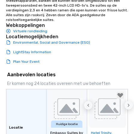
theezetapparaten, banken die kunnen worden omgebouwd tot een 
tweepersoonsbed en twee 42-inch LCD HD-tv's. De suites op de 
verdiepingen 2,3 en 4 hebben ramen die open kunnen voor frisse lucht. 
Alle suites zijn rookvrij. Zeven door de ADA goedgekeurde 
rolstoeltoegankelijke suites.
Webkoppelingen
Virtuele rondleiding
Locatiemogelijkheden
Environmental, Social and Governance (ESG)
LightStay Information
Plan Your Event
Aanbevolen locaties
Er komen nog 24 locaties overeen met uw behoeften
Huidige locatie
Locatie
Embassy Suites by
Hotel Trinity,
Removed from