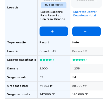
Huidige locatie
Locatie
Loews Sapphire
Sheraton Denver
Removed from
Falls Resort at
Downtown Hotel
favorites
Universal Orlando
Type locatie
Resort
Hotel
Locatie
Orlando
, US
Denver
, US
Locatieclassificatie
Kamers
2.000
1.238
Vergaderzalen
32
54
Grootste zaal
41.503 ft²
28.000 ft²
Vergaderruimte
247.000 ft²
140.000 ft²