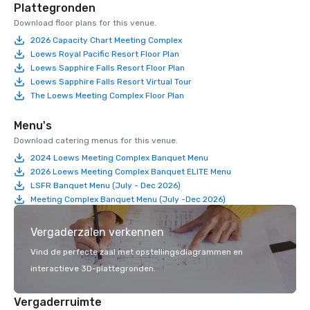
Plattegronden
Download floor plans for this venue.
2026 Capacity Chart Meeting Complex
Loews Royal Pacific Resort Floor Plan
Loews Sapphire Falls Resort Floor Plan
Loews Sapphire Falls Resort Virtual Tour
The Loews Meeting Complex Floor Plan
Menu's
Download catering menus for this venue.
2024 Loews Meeting Complex Banquet Menu
2026 Loews Meeting Complex Banquet ELITE Menu
LSFR Banquet Menu (July - Dec 2026)
Meeting Complex Banquet Menu (July -Dec 2026)
Vergaderzalen verkennen
Vind de perfecte zaal met opstellingsdiagrammen en
interactieve 3D-plattegronden.
Vergaderruimte