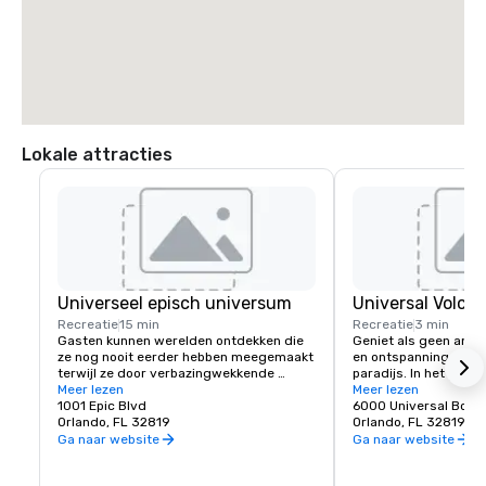
Lokale attracties
Universeel episch universum
Universal Volca
Recreatie
15 min
Recreatie
3 min
Gasten kunnen werelden ontdekken die 
Geniet als geen ande
ze nog nooit eerder hebben meegemaakt 
en ontspanning van e
terwijl ze door verbazingwekkende 
paradijs. In het gloed
portalen stappen die hen meenemen 
Meer lezen
waterpretpark Univer
Meer lezen
naar de opwinding van The Wizarding 
1001 Epic Blvd
vind je een oase van 
6000 Universal Boul
World of Harry Potter™ - Ministry of 
Orlando, FL 32819
relaxte luxe die een 
Orlando, FL 32819
Magic™, SUPER NINTENDO WORLD™, How 
vakantie-ervaring cr
Ga naar website
Ga naar website
to Train Your Dragon — Isle of Berk, Dark 
Universe en meer. Vijf meeslepende 