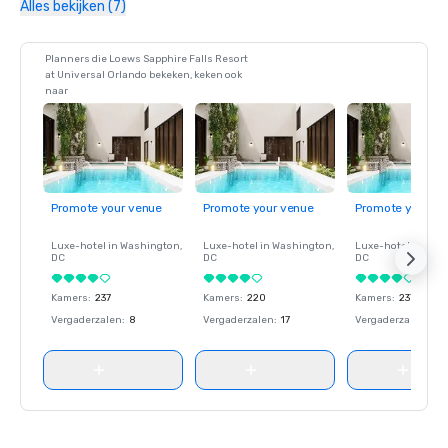
Alles bekijken (7)
Planners die Loews Sapphire Falls Resort
at Universal Orlando bekeken, keken ook
naar
Promote your venue
Promote your venue
Promote your ve
Luxe-hotel in
Washington
,
Luxe-hotel in
Washington
,
Luxe-hotel in
Wash
DC
DC
DC
Kamers
:
237
Kamers
:
220
Kamers
:
237
Vergaderzalen
:
8
Vergaderzalen
:
17
Vergaderzalen
:
8