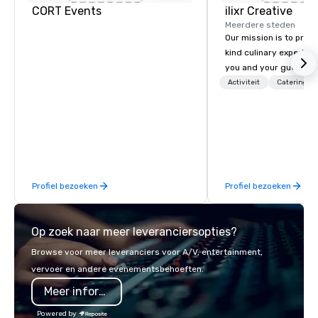
CORT Events
ilixr Creative
Meerdere steden
Our mission is to prov
kind culinary experien
you and your guests wi
memories and satiated
Activiteit
Catering
detail is meticulously 
our commitment to hosp
over 40 years of expe
in some of the world'
acclaimed restaurants,
of excellence rarely fo
Profiel bezoeken
Profiel bezoeken
catering industry.
Op zoek naar meer leveranciersopties?
Browse voor meer leveranciers voor A/V, entertainment,
vervoer en andere evenementsbehoeften.
Meer informatie
Powered by