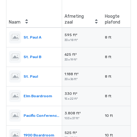
Afmeting
Hoogte
Naam
zaal
plafond
595 ft²
St. Paul A
8 ft
33 x 18 ft²
625 ft²
St. Paul B
8 ft
33 x 19 ft²
1.188 ft²
St. Paul
8 ft
33 x 36 ft²
330 ft²
Elm Boardroom
8 ft
15 x 22 ft²
3.808 ft²
Pacific Conference Room
10 ft
103 x 37 ft²
525 ft²
1900 Boardroom
10 ft