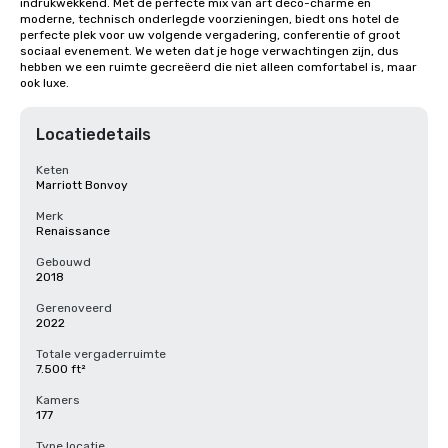
indrukwekkend. Met de perfecte mix van art deco-charme en 
moderne, technisch onderlegde voorzieningen, biedt ons hotel de 
perfecte plek voor uw volgende vergadering, conferentie of groot 
sociaal evenement. We weten dat je hoge verwachtingen zijn, dus 
hebben we een ruimte gecreëerd die niet alleen comfortabel is, maar 
ook luxe.
Locatiedetails
Keten
Marriott Bonvoy
Merk
Renaissance
Gebouwd
2018
Gerenoveerd
2022
Totale vergaderruimte
7.500 ft²
Kamers
177
Type locatie