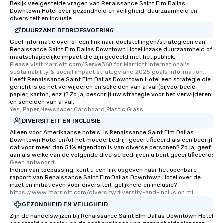
Bekijk veelgestelde vragen van Renaissance Saint Elm Dallas
Downtown Hotel over gezondheid en veiligheid, duurzaamheid en
diversiteit en inclusie.
DUURZAME BEDRIJFSVOERING
Geef informatie over of een link naar doelstellingen/strategieën van
Renaissance Saint Elm Dallas Downtown Hotel inzake duurzaamheid of
maatschappelijke impact die zijn gedeeld met het publiek.
Please visit Marriott.com/Serve360 for Marriott International's 
sustainability & social impact strategy and 2025 goals information.
Heeft Renaissance Saint Elm Dallas Downtown Hotel een strategie die
gericht is op het verwijderen en scheiden van afval (bijvoorbeeld
papier, karton, enz.)? Zo ja, beschrijf uw strategie voor het verwijderen
en scheiden van afval.
Yes, Paper,Newspaper,Cardboard,Plastic,Glass
DIVERSITEIT EN INCLUSIE
Alleen voor Amerikaanse hotels: is Renaissance Saint Elm Dallas
Downtown Hotel en/of het moederbedrijf gecertificeerd als een bedrijf
dat voor meer dan 51% eigendom is van diverse personen? Zo ja, geef
aan als welke van de volgende diverse bedrijven u bent gecertificeerd:
Geen antwoord.
Indien van toepassing, kunt u een link opgeven naar het openbare
rapport van Renaissance Saint Elm Dallas Downtown Hotel over de
inzet en initiatieven voor diversiteit, gelijkheid en inclusie?
https://www.marriott.com/diversity/diversity-and-inclusion.mi
GEZONDHEID EN VEILIGHEID
Zijn de handelswijzen bij Renaissance Saint Elm Dallas Downtown Hotel