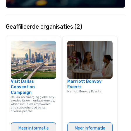
Geaffilieerde organisaties (2)
Visit Dallas
Marriott Bonvoy
Convention
Events
Marriott Bonvoy Events
Campaign
Dallas, an emerging global city,
exudes its own unique energy,
which is fueled, empowered
and supercharged by its
diverse people.
Meer informatie
Meer informatie