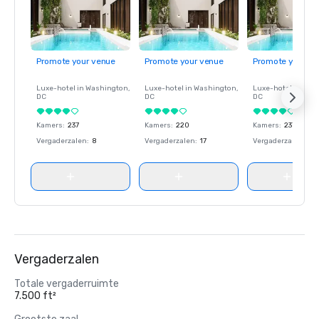
Promote your venue
Promote your venue
Promote your ve
Luxe-hotel in
Washington
,
Luxe-hotel in
Washington
,
Luxe-hotel in
Wash
DC
DC
DC
Kamers
:
237
Kamers
:
220
Kamers
:
237
Vergaderzalen
:
8
Vergaderzalen
:
17
Vergaderzalen
:
8
Vergaderzalen
Totale vergaderruimte
7.500 ft²