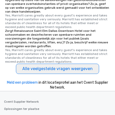
opgesteld op basis van de aanbevelingen van gezondheidsdiensten
van openbare overheidsinstanties of privé-organisaties? Zo ja, geef
op van welke organisaties gebruik werd gemaakt voor het ontwikkelen
van deze handelswijzen.
Yes, Marriott cares greatly about every guest's experience and takes 
hygiene and sanitation very seriously. Marriott has established strict 
standards of cleanliness for all of its hotels that either meet or 
exceed public health department regulations. 
Zorgt Renaissance Saint Elm Dallas Downtown Hotel voor het
schoonmaken en desinfecteren van openbare ruimten and
voorzieningen die toegankelijk zijn voor het publiek (zoals
vergaderzalen, restaurants, liften, enz.)? Zo ja, beschrijf welke nieuwe
maatregelen worden getroffen.
Yes, Marriott cares greatly about every guest's experience and takes 
hygiene and sanitation very seriously. Marriott has established strict 
standards of cleanliness for all of its hotels that either meet or 
exceed public health department regulations. 
Alle veelgestelde vragen weergeven
Meld een probleem
in dit locatieprofiel aan het Cvent Supplier
Network.
Cvent Supplier Network
Oplossingen ter plaatse