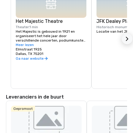
Het Majestic Theatre
JFK Dealey Plaz
Theater
1 min
Historisch monumen
Het Majestic is gebouwd in 1921 en 
Locatie van het JFK
organiseert het hele jaar door 
verschillende concerten, podiumkunsten, 
comedy- en bedrijfsevenementen, 
Meer lezen
gepresenteerd door nationale en lokale 
Elmstraat 1925
artiesten.
Dallas, TX 75201
Ga naar website
Leveranciers in de buurt
Gepromoot