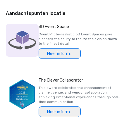
de Hall of Fame)

Award of Excellence - 25 keer, zakenreizen en 
incentivereizen

Aandachtspunten locatie
Pinnacle Award - 21 keer, succesvolle vergaderingen

Paragon Award - 11 keer, zakelijke bijeenkomsten en 
3D Event Space
incentives

Cvent Photo-realistic 3D Event Spaces give
Inner Circle Award - 7 keer, Association Meetings Magazine

planners the ability to realize their vision down
Beste zakenhotels, tijdschrift voor ondernemers
to the finest detail.
Meer informatie
The Clever Collaborator
This award celebrates the enhancement of
planner, venue, and vendor collaboration,
achieving exceptional experiences through real-
time communication.
Meer informatie