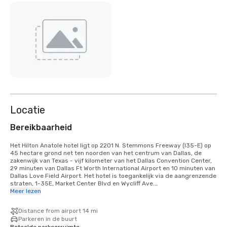
Locatie
Bereikbaarheid
Het Hilton Anatole hotel ligt op 2201 N. Stemmons Freeway (I35-E) op 
45 hectare grond net ten noorden van het centrum van Dallas, de 
zakenwijk van Texas - vijf kilometer van het Dallas Convention Center, 
29 minuten van Dallas Ft Worth International Airport en 10 minuten van 
Dallas Love Field Airport. Het hotel is toegankelijk via de aangrenzende 
straten, 1-35E, Market Center Blvd en Wycliff Ave.

Meer lezen
Neem de I-35E North naar Market Center Blvd. Sla linksaf naar Market 
Center Blvd en u ziet het hotel aan de rechterkant. Voor meer rij- of 
Distance from airport 14 mi
hotelinformatie kunt u het Hilton Anatole bellen op 214 748 1200.

Parkeren in de buurt