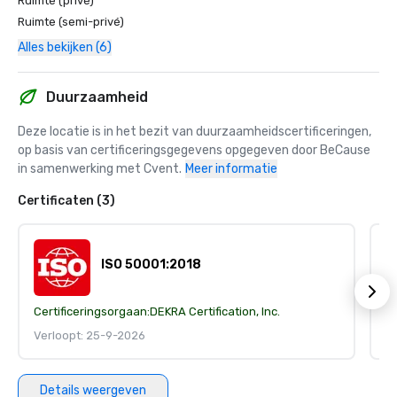
Ruimte (privé)
Ruimte (semi-privé)
Alles bekijken (6)
Duurzaamheid
Deze locatie is in het bezit van duurzaamheidscertificeringen, 
op basis van certificeringsgegevens opgegeven door BeCause 
in samenwerking met Cvent.
Meer informatie
Certificaten (3)
ISO 50001:2018
Certificeringsorgaan:
DEKRA Certification, Inc.
Ce
Verloopt: 25-9-2026
V
Details weergeven