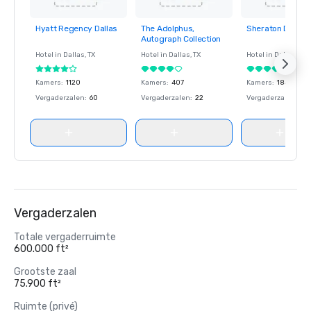
Hyatt Regency Dallas
The Adolphus,
Sheraton Dallas 
Removed from
Removed from
Removed fro
Autograph Collection
favorites
favorites
favorites
Hotel in
Dallas
, TX
Hotel in
Dallas
, TX
Hotel in
Dallas
, TX
Kamers
:
1120
Kamers
:
407
Kamers
:
1841
Vergaderzalen
:
60
Vergaderzalen
:
22
Vergaderzalen
:
53
Vergaderzalen
Totale vergaderruimte
600.000 ft²
Grootste zaal
75.900 ft²
Ruimte (privé)