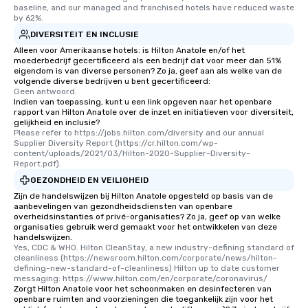
baseline, and our managed and franchised hotels have reduced waste 
by 62%.
DIVERSITEIT EN INCLUSIE
Alleen voor Amerikaanse hotels: is Hilton Anatole en/of het
moederbedrijf gecertificeerd als een bedrijf dat voor meer dan 51%
eigendom is van diverse personen? Zo ja, geef aan als welke van de
volgende diverse bedrijven u bent gecertificeerd:
Geen antwoord.
Indien van toepassing, kunt u een link opgeven naar het openbare
rapport van Hilton Anatole over de inzet en initiatieven voor diversiteit,
gelijkheid en inclusie?
Please refer to https://jobs.hilton.com/diversity and our annual 
Supplier Diversity Report (https://cr.hilton.com/wp-
content/uploads/2021/03/Hilton-2020-Supplier-Diversity-
Report.pdf).
GEZONDHEID EN VEILIGHEID
Zijn de handelswijzen bij Hilton Anatole opgesteld op basis van de
aanbevelingen van gezondheidsdiensten van openbare
overheidsinstanties of privé-organisaties? Zo ja, geef op van welke
organisaties gebruik werd gemaakt voor het ontwikkelen van deze
handelswijzen.
Yes, CDC & WHO. Hilton CleanStay, a new industry-defining standard of 
cleanliness (https://newsroom.hilton.com/corporate/news/hilton-
defining-new-standard-of-cleanliness) Hilton up to date customer 
messaging: https://www.hilton.com/en/corporate/coronavirus/
Zorgt Hilton Anatole voor het schoonmaken en desinfecteren van
openbare ruimten and voorzieningen die toegankelijk zijn voor het