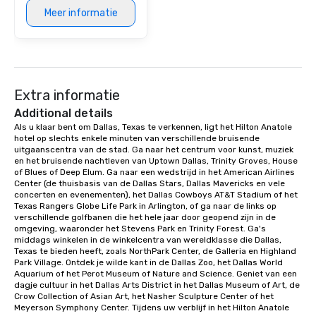
Meer informatie
Extra informatie
Additional details
Als u klaar bent om Dallas, Texas te verkennen, ligt het Hilton Anatole 
hotel op slechts enkele minuten van verschillende bruisende 
uitgaanscentra van de stad. Ga naar het centrum voor kunst, muziek 
en het bruisende nachtleven van Uptown Dallas, Trinity Groves, House 
of Blues of Deep Elum. Ga naar een wedstrijd in het American Airlines 
Center (de thuisbasis van de Dallas Stars, Dallas Mavericks en vele 
concerten en evenementen), het Dallas Cowboys AT&T Stadium of het 
Texas Rangers Globe Life Park in Arlington, of ga naar de links op 
verschillende golfbanen die het hele jaar door geopend zijn in de 
omgeving, waaronder het Stevens Park en Trinity Forest. Ga's 
middags winkelen in de winkelcentra van wereldklasse die Dallas, 
Texas te bieden heeft, zoals NorthPark Center, de Galleria en Highland 
Park Village. Ontdek je wilde kant in de Dallas Zoo, het Dallas World 
Aquarium of het Perot Museum of Nature and Science. Geniet van een 
dagje cultuur in het Dallas Arts District in het Dallas Museum of Art, de 
Crow Collection of Asian Art, het Nasher Sculpture Center of het 
Meyerson Symphony Center. Tijdens uw verblijf in het Hilton Anatole 