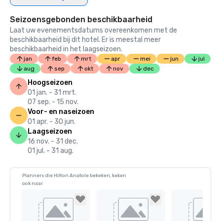
Seizoensgebonden beschikbaarheid
Laat uw evenementsdatums overeenkomen met de
beschikbaarheid bij dit hotel. Er is meestal meer
beschikbaarheid in het laagseizoen.
jan
feb
mrt
apr
mei
jun
jul
aug
sep
okt
nov
dec
Hoogseizoen
01 jan. - 31 mrt.
07 sep. - 15 nov.
Voor- en naseizoen
01 apr. - 30 jun.
Laagseizoen
16 nov. - 31 dec.
01 jul. - 31 aug.
Planners die Hilton Anatole bekeken, keken
ook naar