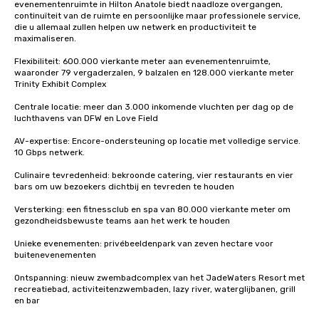
evenementenruimte in Hilton Anatole biedt naadloze overgangen, 
continuïteit van de ruimte en persoonlijke maar professionele service, 
die u allemaal zullen helpen uw netwerk en productiviteit te 
maximaliseren.

Flexibiliteit: 600.000 vierkante meter aan evenementenruimte, 
waaronder 79 vergaderzalen, 9 balzalen en 128.000 vierkante meter 
Trinity Exhibit Complex

Centrale locatie: meer dan 3.000 inkomende vluchten per dag op de 
luchthavens van DFW en Love Field

AV-expertise: Encore-ondersteuning op locatie met volledige service. 
10 Gbps netwerk.

Culinaire tevredenheid: bekroonde catering, vier restaurants en vier 
bars om uw bezoekers dichtbij en tevreden te houden

Versterking: een fitnessclub en spa van 80.000 vierkante meter om 
gezondheidsbewuste teams aan het werk te houden

Unieke evenementen: privébeeldenpark van zeven hectare voor 
buitenevenementen

Ontspanning: nieuw zwembadcomplex van het JadeWaters Resort met 
recreatiebad, activiteitenzwembaden, lazy river, waterglijbanen, grill 
en bar 
