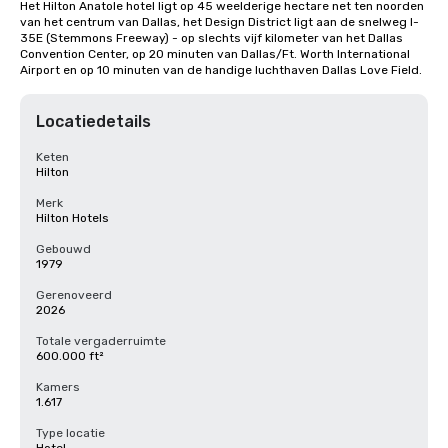
Het Hilton Anatole hotel ligt op 45 weelderige hectare net ten noorden 
van het centrum van Dallas, het Design District ligt aan de snelweg I-
35E (Stemmons Freeway) - op slechts vijf kilometer van het Dallas 
Convention Center, op 20 minuten van Dallas/Ft. Worth International 
Airport en op 10 minuten van de handige luchthaven Dallas Love Field.
Locatiedetails
Keten
Hilton
Merk
Hilton Hotels
Gebouwd
1979
Gerenoveerd
2026
Totale vergaderruimte
600.000 ft²
Kamers
1.617
Type locatie