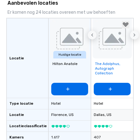
Aanbevolen locaties
Er komen nog 24 locaties overeen met uw behoeften
Huidige locatie
Locatie
Hilton Anatole
The Adolphus,
Removed from
Autograph
favorites
Collection
Type locatie
Hotel
Hotel
Locatie
Florence
, US
Dallas
, US
Locatieclassificatie
Kamers
1.617
407