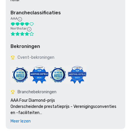
Hotel
Brancheclassificaties
AAA
Northstar
Bekroningen
Cvent-bekroningen
Branchebekroningen
AAA Four Diamond-prijs

Onderscheidende prestatieprijs - Verenigingsconventies 
en -faciliteiten

Praise Award - Manager van religieuze conferenties

Meer lezen
Gold Key Award - 30 keer, Meetings & Conventions (lid van 