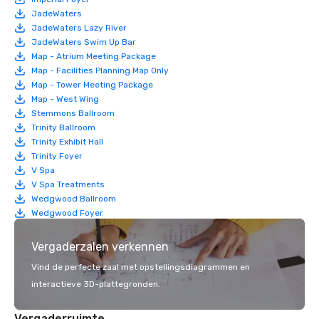
JadeWaters
JadeWaters Lazy River
JadeWaters Swim Up Bar
Map - Atrium Meeting Package
Map - Facilities Planning Map Only
Map - Tower Meeting Package
Map - West Wing
Stemmons Ballroom
Trinity Ballroom
Trinity Exhibit Hall
Trinity Foyer
V Spa
V Spa Treatments
Wedgwood Ballroom
Wedgwood Foyer
Vergaderzalen verkennen
Vind de perfecte zaal met opstellingsdiagrammen en
interactieve 3D-plattegronden.
Vergaderruimte