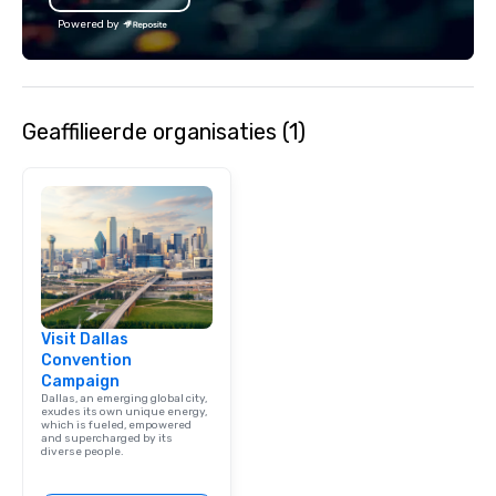
Powered by
Geaffilieerde organisaties (1)
Visit Dallas
Convention
Campaign
Dallas, an emerging global city,
exudes its own unique energy,
which is fueled, empowered
and supercharged by its
diverse people.