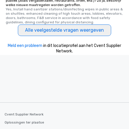
publiek (zoals vergaderzalen, restaurants, liften, enz.)? Zo ja, beschrijf
welke nieuwe maatregelen worden getroffen.
Yes, Install hand sanitizer stations/disinfecting wipes in public areas & 
on shuttles; enhanced cleaning of high touch areas, lobbies, elevators, 
doors, bathrooms; F&B service in accordance with food safety 
guidelines, dining configured for physical distancing
Alle veelgestelde vragen weergeven
Meld een probleem
in dit locatieprofiel aan het Cvent Supplier
Network.
Cvent Supplier Network
Oplossingen ter plaatse