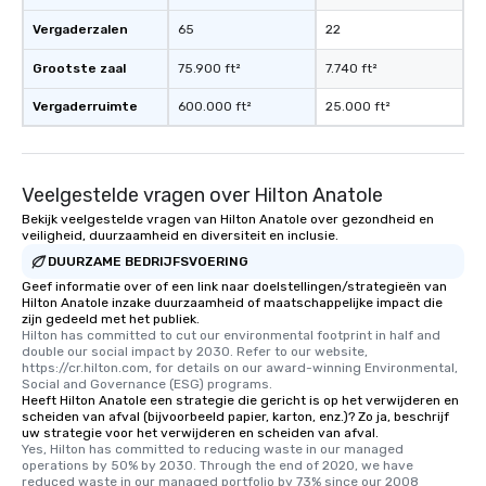
Vergaderzalen
65
22
Grootste zaal
75.900 ft²
7.740 ft²
Vergaderruimte
600.000 ft²
25.000 ft²
Veelgestelde vragen over Hilton Anatole
Bekijk veelgestelde vragen van Hilton Anatole over gezondheid en
veiligheid, duurzaamheid en diversiteit en inclusie.
DUURZAME BEDRIJFSVOERING
Geef informatie over of een link naar doelstellingen/strategieën van
Hilton Anatole inzake duurzaamheid of maatschappelijke impact die
zijn gedeeld met het publiek.
Hilton has committed to cut our environmental footprint in half and 
double our social impact by 2030. Refer to our website, 
https://cr.hilton.com, for details on our award-winning Environmental, 
Social and Governance (ESG) programs.
Heeft Hilton Anatole een strategie die gericht is op het verwijderen en
scheiden van afval (bijvoorbeeld papier, karton, enz.)? Zo ja, beschrijf
uw strategie voor het verwijderen en scheiden van afval.
Yes, Hilton has committed to reducing waste in our managed 
operations by 50% by 2030. Through the end of 2020, we have 
reduced waste in our managed portfolio by 73% since our 2008 