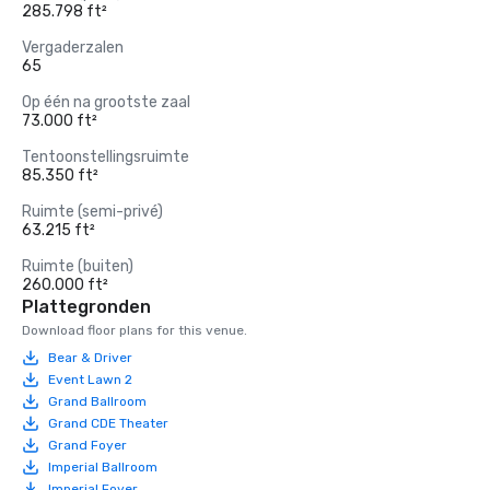
285.798 ft²
Vergaderzalen
65
Op één na grootste zaal
73.000 ft²
Tentoonstellingsruimte
85.350 ft²
Ruimte (semi-privé)
63.215 ft²
Ruimte (buiten)
260.000 ft²
Plattegronden
Download floor plans for this venue.
Bear & Driver
Event Lawn 2
Grand Ballroom
Grand CDE Theater
Grand Foyer
Imperial Ballroom
Imperial Foyer