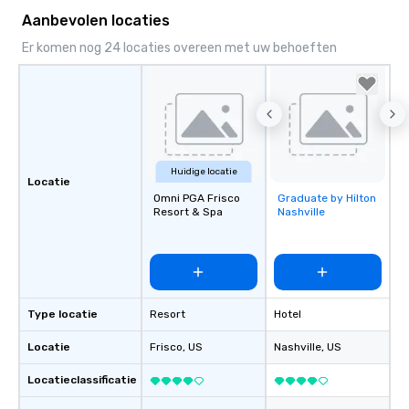
Aanbevolen locaties
Er komen nog 24 locaties overeen met uw behoeften
Huidige locatie
Locatie
Omni PGA Frisco
Graduate by Hilton
Removed from
Resort & Spa
Nashville
favorites
Type locatie
Resort
Hotel
Locatie
Frisco
, US
Nashville
, US
Locatieclassificatie