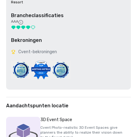
Resort
Brancheclassificaties
AAA
Bekroningen
Cvent-bekroningen
Aandachtspunten locatie
3D Event Space
Cvent Photo-realistic 3D Event Spaces give
planners the ability to realize their vision down