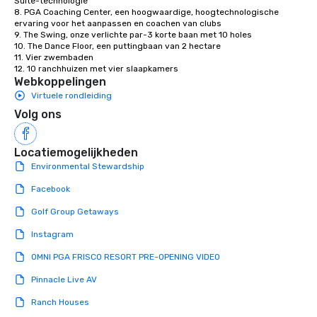
Suite-technologie

8. PGA Coaching Center, een hoogwaardige, hoogtechnologische 
ervaring voor het aanpassen en coachen van clubs

9. The Swing, onze verlichte par-3 korte baan met 10 holes

10. The Dance Floor, een puttingbaan van 2 hectare

11. Vier zwembaden

12. 10 ranchhuizen met vier slaapkamers
Webkoppelingen
Virtuele rondleiding
Volg ons
Locatiemogelijkheden
Environmental Stewardship
Facebook
Golf Group Getaways
Instagram
OMNI PGA FRISCO RESORT PRE-OPENING VIDEO
Pinnacle Live AV
Ranch Houses