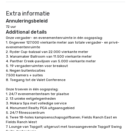
Extra informatie
Annuleringsbeleid
72 uur
Additional details
Onze vergader- en evenementenruimte in één oogopslag:

1. Ongeveer 127.000 vierkante meter aan totale vergader- en privé-
evenementenruimte

2. Ryder Cup-balzaal van 22.000 vierkante meter

3. Wanamaker Ballroom van 11.500 vierkante meter

4. Panther Creek-paviljoen van 5.000 vierkante meter

5. 19 vergaderruimten voor breakout

6. Negen buitenlocaties

7.500 kamers + suites

8. Toegang tot de Valet Conference

Onze troeven in één oogopslag: 

1. 24/7 evenemententeam ter plaatse

2. 13 unieke eetgelegenheden

3. Mokara Spa met volledige service

4. Monument Realty PGA uitgaansgebied 

5. 24/7 fitnesscentrum

6. Twee 18-holes kampioenschapsgolfbanen; Fields Ranch East en 
Fields Ranch West

7. Lounge van Topgolf; uitgerust met toonaangevende Topgolf Swing 