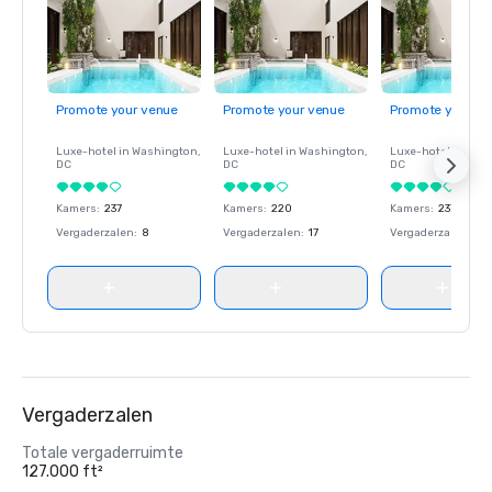
Promote your venue
Promote your venue
Promote your ve
Luxe-hotel in
Washington
,
Luxe-hotel in
Washington
,
Luxe-hotel in
Wash
DC
DC
DC
Kamers
:
237
Kamers
:
220
Kamers
:
237
Vergaderzalen
:
8
Vergaderzalen
:
17
Vergaderzalen
:
8
Vergaderzalen
Totale vergaderruimte
127.000 ft²