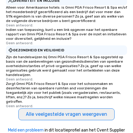
DIVERSITEIT EN INCLUSIE
Alleen voor Amerikaanse hotels: is Omni PGA Frisco Resort & Spa en/of
het moederbedrijf gecertificeerd als een bedrijf dat voor meer dan
51% eigendom is van diverse personen? Zo ja, geef aan als welke van
de volgende diverse bedrijven u bent gecertificeerd:
Geen antwoord.
Indien van toepassing, kunt u een link opgeven naar het openbare
rapport van Omni PGA Frisco Resort & Spa over de inzet en initiatieven
voor diversiteit, gelijkheid en inclusie?
Geen antwoord.
GEZONDHEID EN VEILIGHEID
Zijn de handelswijzen bij Omni PGA Frisco Resort & Spa opgesteld op
basis van de aanbevelingen van gezondheidsdiensten van openbare
overheidsinstanties of privé-organisaties? Zo ja, geef op van welke
organisaties gebruik werd gemaakt voor het ontwikkelen van deze
handelswijzen.
Geen antwoord.
Zorgt Omni PGA Frisco Resort & Spa voor het schoonmaken en
desinfecteren van openbare ruimten and voorzieningen die
toegankelijk zijn voor het publiek (zoals vergaderzalen, restaurants,
liften, enz.)? Zo ja, beschrijf welke nieuwe maatregelen worden
getroffen.
Geen antwoord.
Alle veelgestelde vragen weergeven
Meld een probleem
in dit locatieprofiel aan het Cvent Supplier