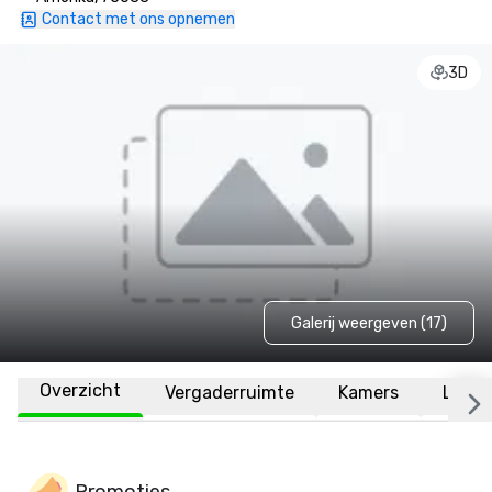
Contact met ons opnemen
3D
Galerij weergeven (17)
Overzicht
Vergaderruimte
Kamers
Locat
Promoties