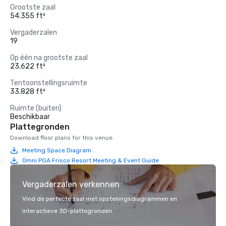
Grootste zaal
54.355 ft²
Vergaderzalen
19
Op één na grootste zaal
23.622 ft²
Tentoonstellingsruimte
33.828 ft²
Ruimte (buiten)
Beschikbaar
Plattegronden
Download floor plans for this venue.
Meeting Space Diagram
Omni PGA Frisco Resort Meeting & Event Guide
Vergaderzalen verkennen
Vind de perfecte zaal met opstellingsdiagrammen en
interactieve 3D-plattegronden.