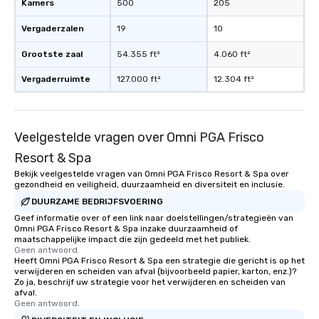
Kamers
500
205
Vergaderzalen
19
10
Grootste zaal
54.355 ft²
4.060 ft²
Vergaderruimte
127.000 ft²
12.304 ft²
Veelgestelde vragen over Omni PGA Frisco
Resort & Spa
Bekijk veelgestelde vragen van Omni PGA Frisco Resort & Spa over
gezondheid en veiligheid, duurzaamheid en diversiteit en inclusie.
DUURZAME BEDRIJFSVOERING
Geef informatie over of een link naar doelstellingen/strategieën van
Omni PGA Frisco Resort & Spa inzake duurzaamheid of
maatschappelijke impact die zijn gedeeld met het publiek.
Geen antwoord.
Heeft Omni PGA Frisco Resort & Spa een strategie die gericht is op het
verwijderen en scheiden van afval (bijvoorbeeld papier, karton, enz.)?
Zo ja, beschrijf uw strategie voor het verwijderen en scheiden van
afval.
Geen antwoord.