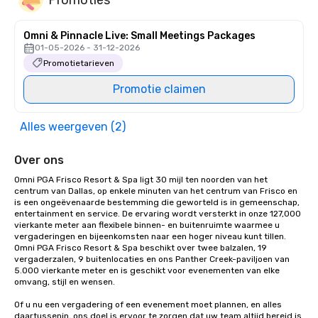
Omni & Pinnacle Live: Small Meetings Packages
01-05-2026 - 31-12-2026
Promotietarieven
Promotie claimen
Alles weergeven (2)
Over ons
Omni PGA Frisco Resort & Spa ligt 30 mijl ten noorden van het 
centrum van Dallas, op enkele minuten van het centrum van Frisco en 
is een ongeëvenaarde bestemming die geworteld is in gemeenschap, 
entertainment en service. De ervaring wordt versterkt in onze 127,000 
vierkante meter aan flexibele binnen- en buitenruimte waarmee u 
vergaderingen en bijeenkomsten naar een hoger niveau kunt tillen. 
Omni PGA Frisco Resort & Spa beschikt over twee balzalen, 19 
vergaderzalen, 9 buitenlocaties en ons Panther Creek-paviljoen van 
5.000 vierkante meter en is geschikt voor evenementen van elke 
omvang, stijl en wensen. 

Of u nu een vergadering of een evenement moet plannen, en alles 
daartussenin, ons doel is ervoor te zorgen dat uw team altijd bereid is 