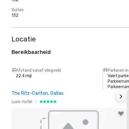
Suites
132
Locatie
Bereikbaarheid
Afstand vanaf vliegveld
Parkeren in
22.4 mijl
Valet parke
Parkeerrui
Parkeerrui
The Ritz-Carlton, Dallas
S
Luxe-hotel
H