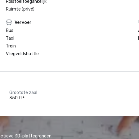
Rolstoeltoegankelijk
Ruimte (privé)
Vervoer
Bus
Taxi
Trein
Vliegveldshuttle
Grootste zaal
350 ft²
actieve 3D-plattegronden.