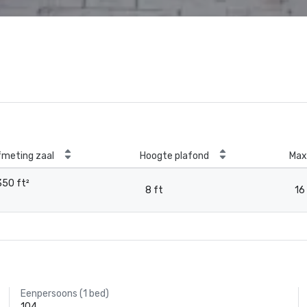
fmeting zaal
Hoogte plafond
Max
350 ft²
8 ft
16
Eenpersoons (1 bed)
104