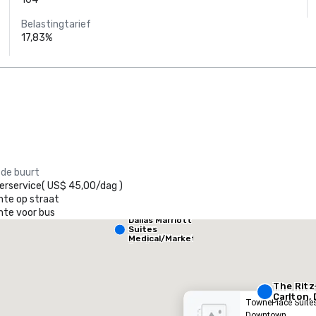
Belastingtarief
17,83%
Crowne Plaza
 de buurt
Dallas Market
Ctr - Love
erservice
(
US$ 45,00
/
dag
)
Field
mte op straat
mte voor bus
Dallas Marriott
heraton Dallas Hotel
Crowne
Suites
Medical/Market
Center
otel
Hotel
The Ritz
Carlton, 
TownePlace Suites
Downtown