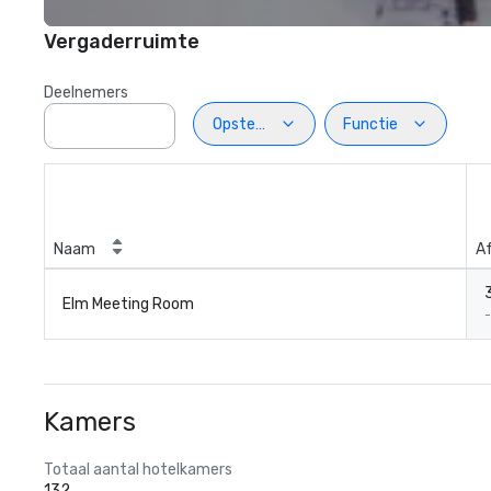
Vergaderruimte
Deelnemers
Opstelling
Functie
Naam
A
Elm Meeting Room
-
Kamers
Totaal aantal hotelkamers
132