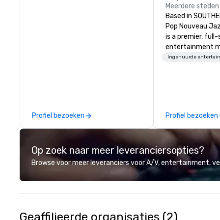
Meerdere steden
Based in SOUTHE
Pop Nouveau Jaz
is a premier, full
entertainment 
company speciali
Ingehuurde entertai
sophisticated, c
musical experien
Nouveau Jazz." Ou
create and curat
jazz entertainm
Profiel bezoeken
Profiel bezoeken
that your client
talk about with 
every event! ► What makes our
Op zoek naar meer leveranciersopties?
approach special 
"Recognition Fac
Browse voor meer leveranciers voor A/V, entertainment, 
audience hears a 
Spears, Bruno Mar
melody reimagin
vintage 1940s len
instant "aha!" mo
Geaffilieerde organisaties (2)