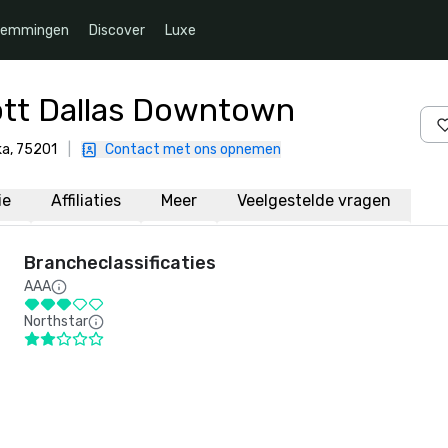
temmingen
Discover
Luxe
ott Dallas Downtown
ka, 75201
|
Contact met ons opnemen
ie
Affiliaties
Meer
Veelgestelde vragen
Brancheclassificaties
AAA
Northstar