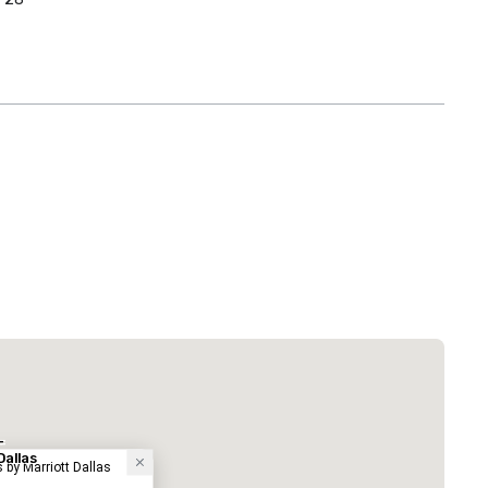
 Plaza Dallas Downtown
Hotel
-
Dallas
 by Marriott Dallas