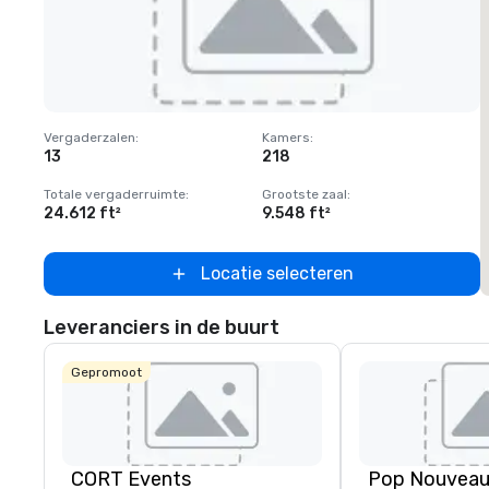
Removed from favorites
Vergaderzalen
:
Kamers
:
V
13
218
Totale vergaderruimte
:
Grootste zaal
:
T
24.612 ft²
9.548 ft²
2
Locatie selecteren
Leveranciers in de buurt
Gepromoot
CORT Events