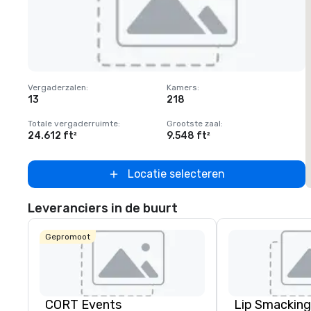
Removed from favorites
Vergaderzalen
:
Kamers
:
V
13
218
Totale vergaderruimte
:
Grootste zaal
:
T
24.612 ft²
9.548 ft²
2
Locatie selecteren
Leveranciers in de buurt
Gepromoot
CORT Events