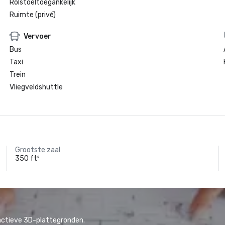
Rolstoeltoegankelijk
Ruimte (privé)
Vervoer
Bus
Taxi
Trein
Vliegveldshuttle
Grootste zaal
350 ft²
actieve 3D-plattegronden.