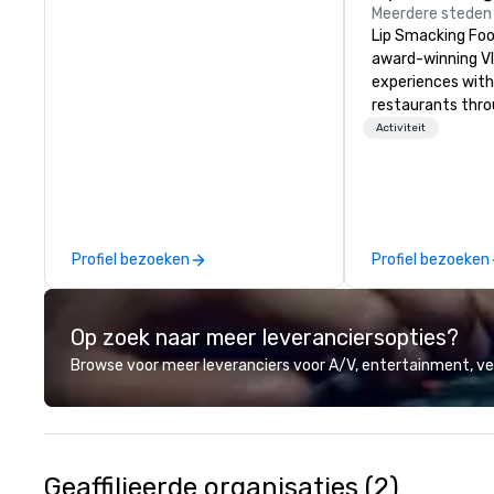
Meerdere steden
Lip Smacking Foo
award-winning VI
experiences with 
restaurants thr
United States. C
Activiteit
daytime activity
around where gro
immediately to t
the house at th
after restaurant
Profiel bezoeken
Profiel bezoeken
parade of signat
craft cocktails a
with complete VIP
Op zoek naar meer leveranciersopties?
unique experienc
the opportunity t
Browse voor meer leveranciers voor A/V, entertainment, 
different colleag
venue to mix, min
network. Each tou
professional guid
escorting large g
Geaffilieerde organisaties (2)