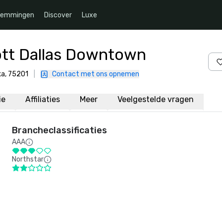
temmingen
Discover
Luxe
ott Dallas Downtown
ka, 75201
|
Contact met ons opnemen
ie
Affiliaties
Meer
Veelgestelde vragen
Brancheclassificaties
AAA
Northstar