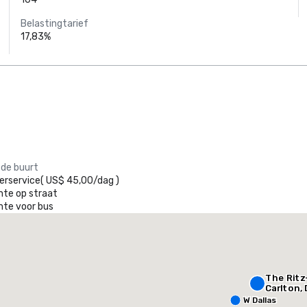
Belastingtarief
17,83%
Crowne Plaza
 de buurt
Dallas Market
Ctr - Love
erservice
(
US$ 45,00
/
dag
)
Field
mte op straat
mte voor bus
heraton Dallas Hotel
Crowne
otel
Hotel
The Ritz
Carlton, 
W Dallas