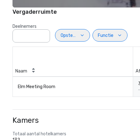
Vergaderruimte
Deelnemers
Opstelling
Functie
Naam
A
Elm Meeting Room
-
Kamers
Totaal aantal hotelkamers
132