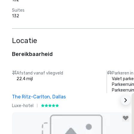
Suites
132
Locatie
Bereikbaarheid
Afstand vanaf vliegveld
Parkeren in
22.4 mijl
Valet parke
Parkeerrui
Parkeerrui
The Ritz-Carlton, Dallas
S
Luxe-hotel
H