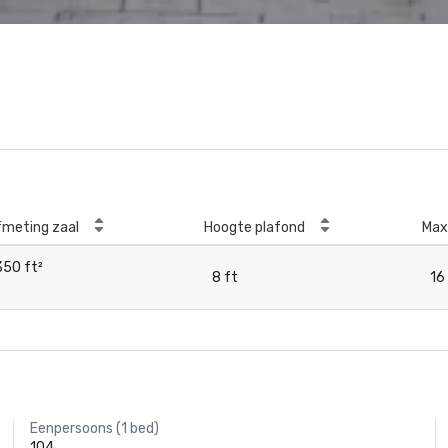
fmeting zaal
Hoogte plafond
Max
350 ft²
8 ft
16
Eenpersoons (1 bed)
104