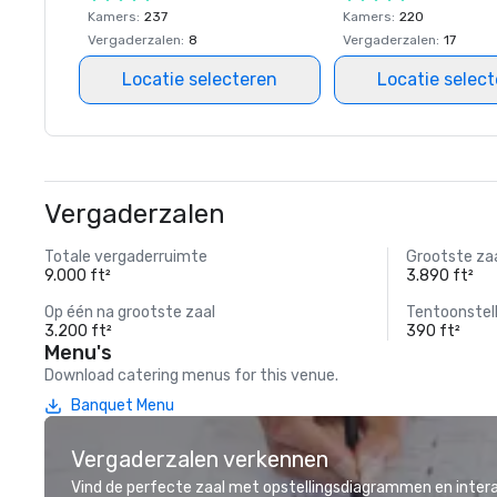
Kamers
:
237
Kamers
:
220
Vergaderzalen
:
8
Vergaderzalen
:
17
Locatie selecteren
Locatie selec
Vergaderzalen
Totale vergaderruimte
Grootste za
9.000 ft²
3.890 ft²
Op één na grootste zaal
Tentoonstel
3.200 ft²
390 ft²
Menu's
Download catering menus for this venue.
Banquet Menu
Vergaderzalen verkennen
Vind de perfecte zaal met opstellingsdiagrammen en inter