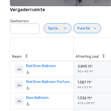
Vergaderruimte
Deelnemers
Opstelling
Functie
Naam
Afmeting zaal
Red River Ballroom
3.890 ft²
85 x 45 ft²
Red River Ballroom Prefunction
1.587 ft²
69 x 23 ft²
Bass Ballroom
1.336 ft²
47,5 x 28 ft²