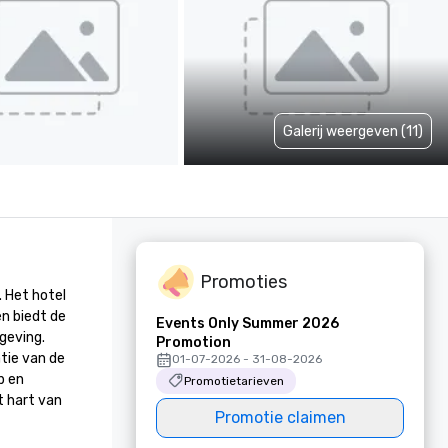
Galerij weergeven (11)
Promoties
 Het hotel 
n biedt de 
Events Only Summer 2026
eving. 
Promotion
tie van de 
01-07-2026 - 31-08-2026
 en 
Promotietarieven
 hart van 
Promotie claimen