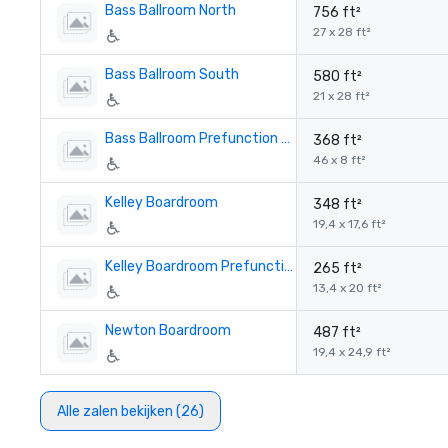
Bass Ballroom North
756 ft²
27 x 28 ft²
Bass Ballroom South
580 ft²
21 x 28 ft²
Bass Ballroom Prefunction Space
368 ft²
46 x 8 ft²
Kelley Boardroom
348 ft²
19,4 x 17,6 ft²
Kelley Boardroom Prefunction
265 ft²
13,4 x 20 ft²
Newton Boardroom
487 ft²
19,4 x 24,9 ft²
Alle zalen bekijken (26)