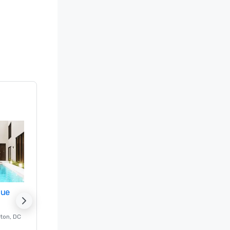
nue
Promote your venue
ton
, DC
Luxe-hotel in
Washington
, DC