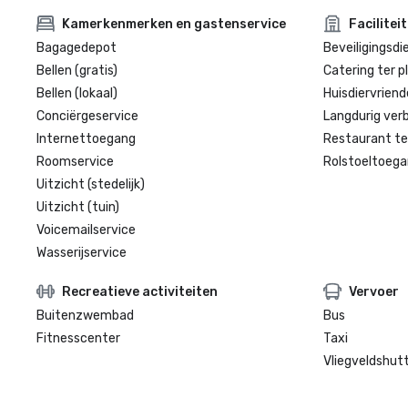
Kamerkenmerken en gastenservice
Facilitei
Bagagedepot
Beveiligingsdi
Bellen (gratis)
Catering ter p
Bellen (lokaal)
Huisdiervriende
Conciërgeservice
Langdurig verbl
Internettoegang
Restaurant te
Roomservice
Rolstoeltoegan
Uitzicht (stedelijk)
Uitzicht (tuin)
Voicemailservice
Wasserijservice
Recreatieve activiteiten
Vervoer
Buitenzwembad
Bus
Fitnesscenter
Taxi
Vliegveldshutt