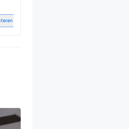
Kamers
:
237
Vergaderzalen
:
8
cteren
Locatie selecteren