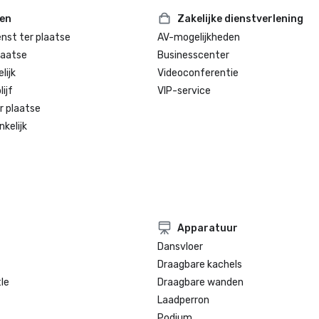
ten
Zakelijke dienstverlening
enst ter plaatse
AV-mogelijkheden
laatse
Businesscenter
lijk
Videoconferentie
ijf
VIP-service
r plaatse
kelijk
Apparatuur
Dansvloer
Draagbare kachels
le
Draagbare wanden
Laadperron
Podium