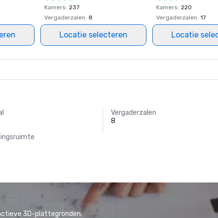
Kamers
:
237
Kamers
:
220
Vergaderzalen
:
8
Vergaderzalen
:
17
teren
Locatie selecteren
Locatie sele
al
Vergaderzalen
8
lingsruimte
actieve 3D-plattegronden.