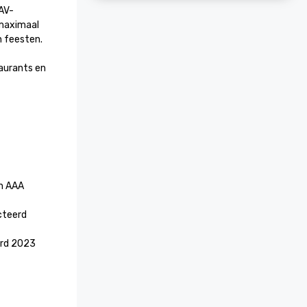
AV-
maximaal 
eesten.

aurants en 
n AAA 
teerd 
ard 2023