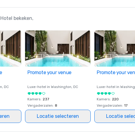
 Hotel bekeken,
e
Promote your venue
Promote your ve
on
, DC
Luxe-hotel in
Washington
, DC
Luxe-hotel in
Washing
Kamers
:
237
Kamers
:
220
Vergaderzalen
:
8
Vergaderzalen
:
17
teren
Locatie selecteren
Locatie sele