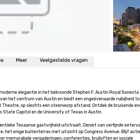
ie
Meer
Veelgestelde vragen
moderne elegantie in het bekroonde Stephen F. Austin Royal Sonesta 
t van het centrum van Austin en biedt een ongeëvenaarde nabijheid tot
 Theatre, op slechts een steenworp afstand. Ontdek de bruisende ene
tate Capitol en de University of Texas in Austin.

ntieke Texaanse gastvrijheid uitstraalt. Geniet van verfijnde eeterva
 het enige buitenterras met uitzicht op Congress Avenue. Blijf actief
r memorabele vergaderingen, conferenties, bruiloften en sociale 