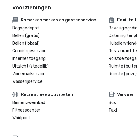
Voorzieningen
Kamerkenmerken en gastenservice
Facilitei
Bagagedepot
Beveiligingsdi
Bellen (gratis)
Catering ter p
Bellen (lokaal)
Huisdiervriende
Conciërgeservice
Restaurant te
Internettoegang
Rolstoeltoegan
Uitzicht (stedelijk)
Ruimte (buite
Voicemailservice
Ruimte (privé)
Wasserijservice
Recreatieve activiteiten
Vervoer
Binnenzwembad
Bus
Fitnesscenter
Taxi
Whirlpool