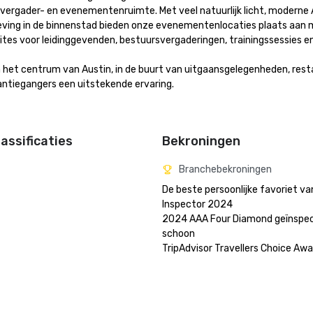
vergader- en evenementenruimte. Met veel natuurlijk licht, moderne 
eving in de binnenstad bieden onze evenementenlocaties plaats aan 
ites voor leidinggevenden, bestuursvergaderingen, trainingssessies en f
n het centrum van Austin, in de buurt van uitgaansgelegenheden, rest
ntiegangers een uitstekende ervaring.

assificaties
Bekroningen
Branchebekroningen
De beste persoonlijke favoriet va
Inspector 2024

2024 AAA Four Diamond geïnspec
schoon

TripAdvisor Travellers Choice Aw