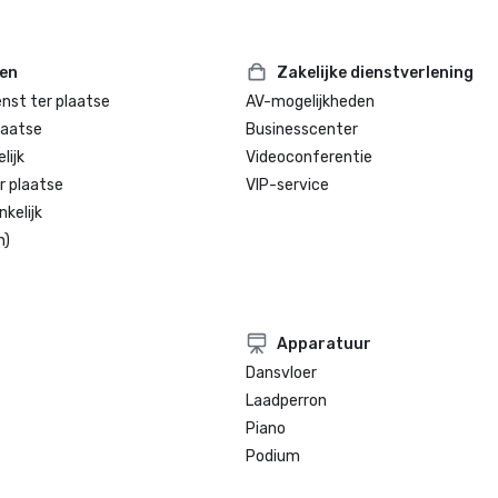
ten
Zakelijke dienstverlening
enst ter plaatse
AV-mogelijkheden
laatse
Businesscenter
lijk
Videoconferentie
r plaatse
VIP-service
kelijk
n)
Apparatuur
Dansvloer
Laadperron
Piano
Podium