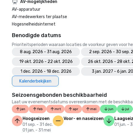
AV-mogelijkheden
AV-apparatuur
AV-medewerkers ter plaatse
Hogesnelheidsinternet
Benodigde datums
Prioriteitsperioden waaraan locaties de voorkeur geven voor
8 aug. 2026 - 31 aug. 2026
2 sep. 2026 - 30 sep.
19 okt. 2026 - 22 okt. 2026
26 okt. 2026 - 28 okt.
1 dec. 2026 - 18 dec. 2026
3 jan. 2027 - 6 jan. 2
Kalenderbekijken
Seizoensgebonden beschikbaarheid
Laat uw evenementsdatums overeenkomen met de beschikbaarheid
jan
feb
mrt
apr
mei
jun
jul
Hoogseizoen
Voor- en naseizoen
Laagsei
01 sep. - 31 dec.
01 jun. - 
01 jan. - 31 mei