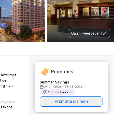
Galerij weergeven (31)
Promoties
Hotel met 
 de 
Summer Savings
rgie van 
01-04-2026 - 31-08-2026
Promotietarieven
Promotie claimen
ringen en 
 in ons 