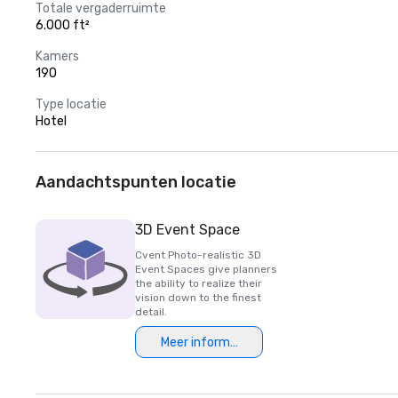
Totale vergaderruimte
6.000 ft²
Kamers
190
Type locatie
Hotel
Aandachtspunten locatie
3D Event Space
Cvent Photo-realistic 3D
Event Spaces give planners
the ability to realize their
vision down to the finest
detail.
Meer informatie