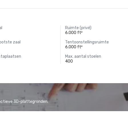
al
Ruimte (privé)
6.000 ft²
ootste zaal
Tentoonstellingsruimte
6.000 ft²
staplaatsen
Max. aantal stoelen
400
actieve 3D-plattegronden.