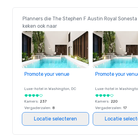
Planners die The Stephen F Austin Royal Sonesta
keken ook naar
Promote your venue
Promote your venu
Luxe-hotel in
Washington
, DC
Luxe-hotel in
Washingt
Kamers
:
237
Kamers
:
220
Vergaderzalen
:
8
Vergaderzalen
:
17
Locatie selecteren
Locatie selec