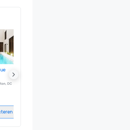
nue
Promote your venue
ton
, DC
Luxe-hotel in
Washington
, DC
Kamers
:
237
Vergaderzalen
:
8
cteren
Locatie selecteren