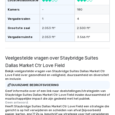
Locatieclassificatie
Kamers
-
180
Vergaderzalen
1
4
Grootste zaal
2.053 ft²
2.500 ft²
Vergaderruimte
2.053 ft²
3.566 ft²
Veelgestelde vragen over Staybridge Suites
Dallas Market Ctr Love Field
Bekijk veelgestelde vragen van Staybridge Suites Dallas Market Ctr
Love Field over gezondheid en veiligheid, duurzaamheid en diversiteit
en inclusie.
DUURZAME BEDRIJFSVOERING
Geef informatie over of een link naar doelstellingen/strategieën van
Staybridge Suites Dallas Market Ctr Love Field inzake duurzaamheid of
maatschappelijke impact die zijn gedeeld met het publiek.
Geen antwoord.
Heeft Staybridge Suites Dallas Market Ctr Love Field een strategie die
gericht is op het verwijderen en scheiden van afval (bijvoorbeeld
papier, karton, enz.)? Zo ja, beschrijf uw strategie voor het verwijderen