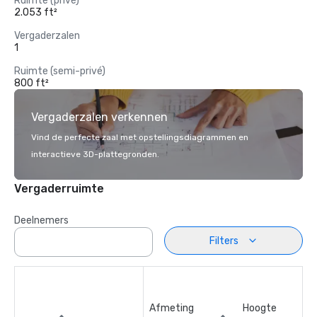
Ruimte (privé)
2.053 ft²
Vergaderzalen
1
Ruimte (semi-privé)
800 ft²
Vergaderzalen verkennen
Vind de perfecte zaal met opstellingsdiagrammen en
interactieve 3D-plattegronden.
Vergaderruimte
Deelnemers
Filters
Afmeting
Hoogte