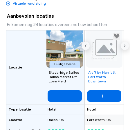
Virtuele rondleiding
Aanbevolen locaties
Er komen nog 24 locaties overeen met uw behoeften
Huidige locatie
Locatie
Staybridge Suites
Aloft by Marriott
Removed from
Dallas Market Ctr
Fort Worth
favorites
Love Field
Downtown
Type locatie
Hotel
Hotel
Locatie
Dallas
, US
Fort Worth
, US