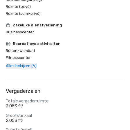
Ruimte (privé)
Ruimte (semi-privé)
Zakelijke dienstverlening
Businesscenter
Recreatieve activiteiten
Buitenzwembad
Fitnesscenter
Alles bekijken (6)
Vergaderzalen
Totale vergaderruimte
2.053 ft²
Grootste zaal
2.053 ft²