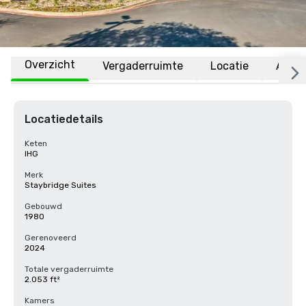
Overzicht
Vergaderruimte
Locatie
Affili
Locatiedetails
Keten
IHG
Merk
Staybridge Suites
Gebouwd
1980
Gerenoveerd
2024
Totale vergaderruimte
2.053 ft²
Kamers