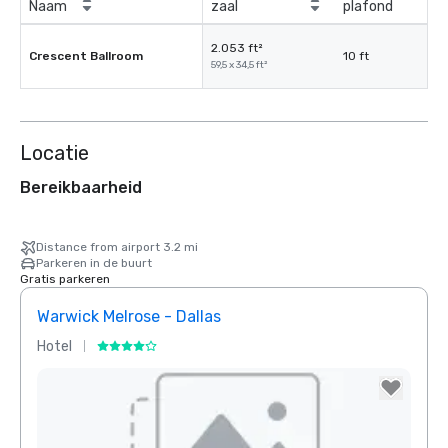
Naam
zaal
plafond
2.053 ft²
Crescent Ballroom
10 ft
59,5 x 34,5 ft²
Locatie
Bereikbaarheid
Distance from airport 3.2 mi
Parkeren in de buurt
Gratis parkeren
Warwick Melrose - Dallas
Crow
Hotel
Hotel