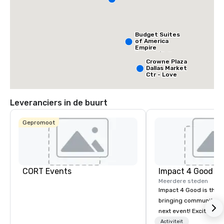
Budget Suites
of America
Empire
Central/Dallas
Crowne Plaza
Dallas Market
Ctr - Love
Field
Leveranciers in de buurt
Gepromoot
CORT Events
Impact 4 Good
Meerdere steden
Impact 4 Good is the o
bringing community se
next event! Exciting a
team building activitie
Activiteit