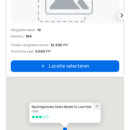
Removed from favorites
Rem
Vergaderzalen
:
12
Verga
Kamers
:
184
Kamer
Totale vergaderruimte
:
12.200 ft²
Total
Grootste zaal
:
5.500 ft²
Groots
Locatie selecteren
Staybridge Suites Dallas Market Ctr Love Field
Hotel
3 van 5