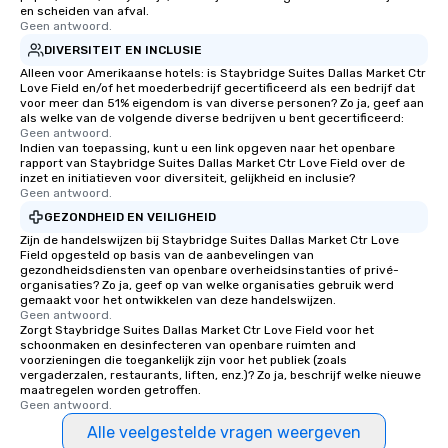
en scheiden van afval.
Geen antwoord.
DIVERSITEIT EN INCLUSIE
Alleen voor Amerikaanse hotels: is Staybridge Suites Dallas Market Ctr
Love Field en/of het moederbedrijf gecertificeerd als een bedrijf dat
voor meer dan 51% eigendom is van diverse personen? Zo ja, geef aan
als welke van de volgende diverse bedrijven u bent gecertificeerd:
Geen antwoord.
Indien van toepassing, kunt u een link opgeven naar het openbare
rapport van Staybridge Suites Dallas Market Ctr Love Field over de
inzet en initiatieven voor diversiteit, gelijkheid en inclusie?
Geen antwoord.
GEZONDHEID EN VEILIGHEID
Zijn de handelswijzen bij Staybridge Suites Dallas Market Ctr Love
Field opgesteld op basis van de aanbevelingen van
gezondheidsdiensten van openbare overheidsinstanties of privé-
organisaties? Zo ja, geef op van welke organisaties gebruik werd
gemaakt voor het ontwikkelen van deze handelswijzen.
Geen antwoord.
Zorgt Staybridge Suites Dallas Market Ctr Love Field voor het
schoonmaken en desinfecteren van openbare ruimten and
voorzieningen die toegankelijk zijn voor het publiek (zoals
vergaderzalen, restaurants, liften, enz.)? Zo ja, beschrijf welke nieuwe
maatregelen worden getroffen.
Geen antwoord.
Alle veelgestelde vragen weergeven