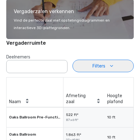
Vergaderzalen verkennen
Vind de perfecte zaal met opstellingsdiagrammen en
interactieve 3D-plattegronden.
Vergaderruimte
Deelnemers
Filters
Afmeting
Hoogte
Naam
zaal
plafond
522 ft²
Oaks Ballroom Pre-Function
10 ft
87 x 6 ft²
Oaks Ballroom
1.863 ft²
10 ft