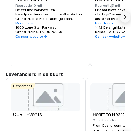
Recreatie
10 mijl
Recreatie
3 mijl
Beleef live volbloed- en 
Er gaat niets boven in
kwartpaardenraces in Lone Star Park in 
stad zijn”, is een toep
Grand Prairie. Een prachtige baan, 
als je het over Downt
clubhuis en uitkijkfaciliteiten zijn de 
Meer lezen
Ongeëvenaarde toega
Meer lezen
thuisbasis van de Breeders Cup 2004 en 
1000 Lone Star Parkway
voorzieningen, concu
1412 Belangrijkste
andere race-evenementen gedurende 
Grand Prairie, TX, US 75050
huurtarieven en aanzie
Dallas, TX, US 75202
het hele jaar. Lone Star Park is 363 
investeringen door de
Ga naar website
Ga naar website
dagen per jaar geopend en verwelkomt 
publieke sector mak
elke maand duizenden gasten om live 
beste plek om te werk
race-evenementen en simulcast-races 
doen.
te bekijken.
Leveranciers in de buurt
Gepromoot
CORT Events
Heart to Heart C
Meerdere steden
From Boardroom to Ba