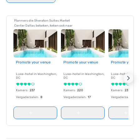
Planners die Sheraton Suites Market
Center Dallas bekeken, keken ook naar
Promote your venue
Promote your venue
Promote your ve
Luxe-hotel in
Washington
,
Luxe-hotel in
Washington
,
Luxe-hotel in
Wash
DC
DC
DC
Kamers
:
237
Kamers
:
220
Kamers
:
237
Vergaderzalen
:
8
Vergaderzalen
:
17
Vergaderzalen
:
8