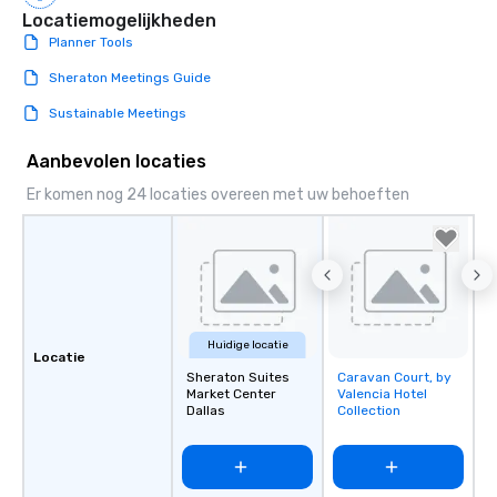
Locatiemogelijkheden
Planner Tools
Sheraton Meetings Guide
Sustainable Meetings
Aanbevolen locaties
Er komen nog 24 locaties overeen met uw behoeften
Huidige locatie
Locatie
Sheraton Suites
Caravan Court, by
Removed from
Market Center
Valencia Hotel
favorites
Dallas
Collection