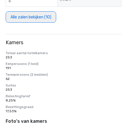
31 x 42 ft²
Alle zalen bekijken (10)
Kamers
Totaal aantal hotelkamers
253
Eenpersoons (1 bed)
191
Tweepersoons (2 bedden)
62
Suites
253
Belastingtarief
8,25%
Bezettingsgraad
17,53%
Foto's van kamers