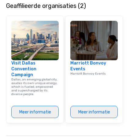
Geaffilieerde organisaties (2)
Visit Dallas
Marriott Bonvoy
Convention
Events
Marriott Bonvoy Events
Campaign
Dallas, an emerging global city,
exudes its own unique energy,
which is fueled, empowered
and supercharged by its
diverse people.
Meer informatie
Meer informatie