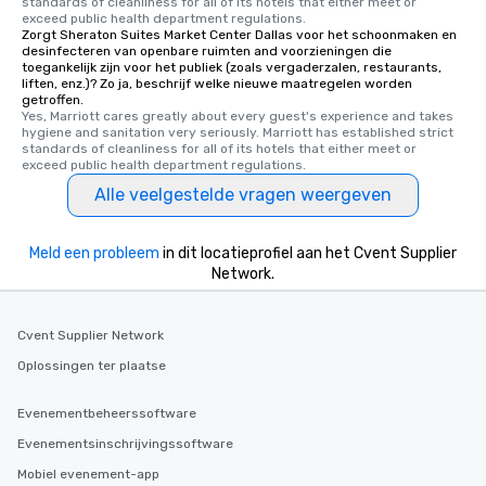
standards of cleanliness for all of its hotels that either meet or 
exceed public health department regulations. 
Zorgt Sheraton Suites Market Center Dallas voor het schoonmaken en
desinfecteren van openbare ruimten and voorzieningen die
toegankelijk zijn voor het publiek (zoals vergaderzalen, restaurants,
liften, enz.)? Zo ja, beschrijf welke nieuwe maatregelen worden
getroffen.
Yes, Marriott cares greatly about every guest's experience and takes 
hygiene and sanitation very seriously. Marriott has established strict 
standards of cleanliness for all of its hotels that either meet or 
exceed public health department regulations. 
Alle veelgestelde vragen weergeven
Meld een probleem
in dit locatieprofiel aan het Cvent Supplier
Network.
Cvent Supplier Network
Oplossingen ter plaatse
Evenementbeheerssoftware
Evenementsinschrijvingssoftware
Mobiel evenement-app