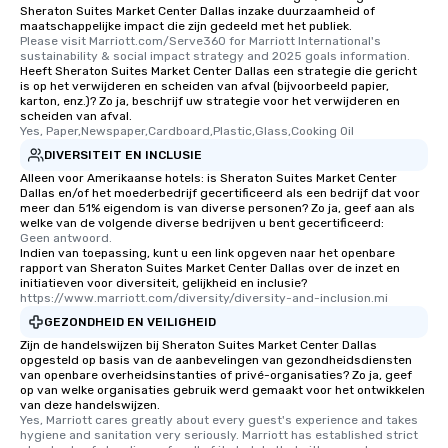
Sheraton Suites Market Center Dallas inzake duurzaamheid of
maatschappelijke impact die zijn gedeeld met het publiek.
Please visit Marriott.com/Serve360 for Marriott International's 
sustainability & social impact strategy and 2025 goals information.
Heeft Sheraton Suites Market Center Dallas een strategie die gericht
is op het verwijderen en scheiden van afval (bijvoorbeeld papier,
karton, enz.)? Zo ja, beschrijf uw strategie voor het verwijderen en
scheiden van afval.
Yes, Paper,Newspaper,Cardboard,Plastic,Glass,Cooking Oil
DIVERSITEIT EN INCLUSIE
Alleen voor Amerikaanse hotels: is Sheraton Suites Market Center
Dallas en/of het moederbedrijf gecertificeerd als een bedrijf dat voor
meer dan 51% eigendom is van diverse personen? Zo ja, geef aan als
welke van de volgende diverse bedrijven u bent gecertificeerd:
Geen antwoord.
Indien van toepassing, kunt u een link opgeven naar het openbare
rapport van Sheraton Suites Market Center Dallas over de inzet en
initiatieven voor diversiteit, gelijkheid en inclusie?
https://www.marriott.com/diversity/diversity-and-inclusion.mi
GEZONDHEID EN VEILIGHEID
Zijn de handelswijzen bij Sheraton Suites Market Center Dallas
opgesteld op basis van de aanbevelingen van gezondheidsdiensten
van openbare overheidsinstanties of privé-organisaties? Zo ja, geef
op van welke organisaties gebruik werd gemaakt voor het ontwikkelen
van deze handelswijzen.
Yes, Marriott cares greatly about every guest's experience and takes 
hygiene and sanitation very seriously. Marriott has established strict 