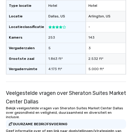
Type locatie
Hotel
Hotel
Locatie
Dallas
, US
Arlington
, US
Locatieclassificatie
-
Kamers
253
143
Vergaderzalen
5
3
Grootste zaal
1.863 ft²
2.532 ft²
Vergaderruimte
4.173 ft²
5.000 ft²
Veelgestelde vragen over Sheraton Suites Market
Center Dallas
Bekijk veelgestelde vragen van Sheraton Suites Market Center Dallas
over gezondheid en veiligheid, duurzaamheid en diversiteit en
inclusie.
DUURZAME BEDRIJFSVOERING
Geef informatie over of een link naar doelstellingen/strategieën van