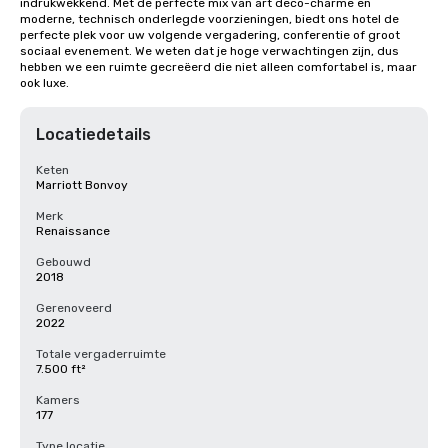
indrukwekkend. Met de perfecte mix van art deco-charme en 
moderne, technisch onderlegde voorzieningen, biedt ons hotel de 
perfecte plek voor uw volgende vergadering, conferentie of groot 
sociaal evenement. We weten dat je hoge verwachtingen zijn, dus 
hebben we een ruimte gecreëerd die niet alleen comfortabel is, maar 
ook luxe.
Locatiedetails
Keten
Marriott Bonvoy
Merk
Renaissance
Gebouwd
2018
Gerenoveerd
2022
Totale vergaderruimte
7.500 ft²
Kamers
177
Type locatie