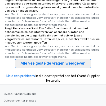
opgesteld op basis van de aanbevelingen van gezondheidsdiensten
van openbare overheidsinstanties of privé-organisaties? Zo ja, geef
restaurants are within
op van welke organisaties gebruik werd gemaakt voor het ontwikkelen
walking distance of ea
van deze handelswijzen.
Yes, Marriott cares greatly about every guest's experience and takes 
short stroll allows you
hygiene and sanitation very seriously. Marriott has established strict 
members a chance to 
standards of cleanliness for all of its hotels that either meet or 
networking opportunit
exceed public health department regulations. 
Zorgt Renaissance Saint Elm Dallas Downtown Hotel voor het
heading to the next pl
schoonmaken en desinfecteren van openbare ruimten and
itinerary. You Get a Dinner and a Show
voorzieningen die toegankelijk zijn voor het publiek (zoals
vergaderzalen, restaurants, liften, enz.)? Zo ja, beschrijf welke nieuwe
Our tours offer an exqu
maatregelen worden getroffen.
entertainment. All tour
Yes, Marriott cares greatly about every guest's experience and takes 
knowledgeable, profes
hygiene and sanitation very seriously. Marriott has established strict 
standards of cleanliness for all of its hotels that either meet or 
who leads the group on
exceed public health department regulations. 
offering engaging tidb
Alle veelgestelde vragen weergeven
fascinating stories. S
interactive experience
along the way exclusive
Meld een probleem
in dit locatieprofiel aan het Cvent Supplier
ensuring there is neve
Network.
Different Types of Cuis
experiences offer the a
several renowned rest
Cvent Supplier Network
convenient outing, inc
Oplossingen ter plaatse
and your guests might