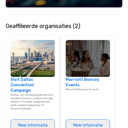
each experience with 
engaging information 
Lip Smacking Foodie T
entertaining activity 
Geaffilieerde organisaties (2)
dining experience meld
that are sure to add ne
meeting events, from 
team building. All-Inclusive Group
Dining When meeting p
corporate group event
Smacking Foodie Tours,
group is assured a top
experience with three 
Visit Dallas
Marriott Bonvoy
signature dishes at ea
Convention
Events
Our affordable tours a
Marriott Bonvoy Events
Campaign
person with tax and gr
Dallas, an emerging global city,
included. The only thi
exudes its own unique energy,
which is fueled, empowered
are drinks. However, 
and supercharged by its
diverse people.
package upgrade is ava
provides guests a sign
at various stops. Build Your Network
Meer informatie
Meer informatie
Our exclusive experien