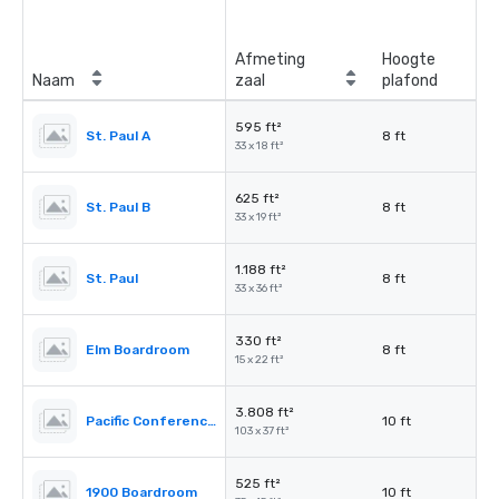
Afmeting
Hoogte
Naam
zaal
plafond
595 ft²
St. Paul A
8 ft
33 x 18 ft²
625 ft²
St. Paul B
8 ft
33 x 19 ft²
1.188 ft²
St. Paul
8 ft
33 x 36 ft²
330 ft²
Elm Boardroom
8 ft
15 x 22 ft²
3.808 ft²
Pacific Conference Room
10 ft
103 x 37 ft²
525 ft²
1900 Boardroom
10 ft