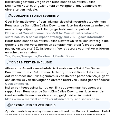
be printed featuring yo
Bekijk veelgestelde vragen van Renaissance Saint Elm Dallas
Downtown Hotel over gezondheid en veiligheid, duurzaamheid en
which can be an added 
diversiteit en inclusie.
those Instagram mome
DUURZAME BEDRIJFSVOERING
For added ease, we ca
Geef informatie over of een link naar doelstellingen/strategieën van
transportation pick-up
Renaissance Saint Elm Dallas Downtown Hotel inzake duurzaamheid of
as well as an event ph
maatschappelijke impact die zijn gedeeld met het publiek.
Please visit Marriott.com/Serve360 for Marriott International's 
for groups that desire 
sustainability & social impact strategy and 2025 goals information.
experience, we can als
Heeft Renaissance Saint Elm Dallas Downtown Hotel een strategie die
an evening helicopter 
gericht is op het verwijderen en scheiden van afval (bijvoorbeeld
papier, karton, enz.)? Zo ja, beschrijf uw strategie voor het verwijderen
glittering lights of The S
en scheiden van afval.
Memorable Experience f
Yes, Paper,Newspaper,Cardboard,Plastic,Glass
Smacking Foodie Tours
DIVERSITEIT EN INCLUSIE
to gather and dine tha
Alleen voor Amerikaanse hotels: is Renaissance Saint Elm Dallas
experienced, and all ar
Downtown Hotel en/of het moederbedrijf gecertificeerd als een bedrijf
dat voor meer dan 51% eigendom is van diverse personen? Zo ja, geef
remember. Our one-of-
aan als welke van de volgende diverse bedrijven u bent gecertificeerd:
are special, from the fi
Geen antwoord.
last. It’s an experienc
Indien van toepassing, kunt u een link opgeven naar het openbare
rapport van Renaissance Saint Elm Dallas Downtown Hotel over de
will reminisce about lo
inzet en initiatieven voor diversiteit, gelijkheid en inclusie?
leave. Location, Location, Location
https://www.marriott.com/diversity/diversity-and-inclusion.mi
One of the best reason
GEZONDHEID EN VEILIGHEID
convenient and efficie
Zijn de handelswijzen bij Renaissance Saint Elm Dallas Downtown Hotel
experience is designed