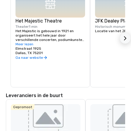
Het Majestic Theatre
JFK Dealey Plaz
Theater
1 min
Historisch monumen
Het Majestic is gebouwd in 1921 en 
Locatie van het JFK
organiseert het hele jaar door 
verschillende concerten, podiumkunsten, 
comedy- en bedrijfsevenementen, 
Meer lezen
gepresenteerd door nationale en lokale 
Elmstraat 1925
artiesten.
Dallas, TX 75201
Ga naar website
Leveranciers in de buurt
Gepromoot