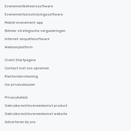
discovered otherwise 
Evenementbeheerssoftware
at a typical corporate 
Evenementsinschrijvingssoftware
a way to try some of t
in the city and dive in
Mobiel evenement-app
cuisines and dishes. Al
Beheer strategische vergaderingen
selected dishes are cu
Internet-enquêtesoftware
high standards to ensu
delight any palate. Tours Available
Webinarplatform
from Day to Night With
group experience, bookin
Cvent Startpagina
key. Whether you desir
Contact met ons opnemen
business hours or earl
Klantondersteuning
after work, we can coo
you to provide options 
Uw privacykeuzen
needs. Go for as Long or as Short as
You Like Along with fle
Privacybeleid
scheduling, Lip Smack
Gebruiksrechtovereenkomst product
Tours also provides a 
Gebruiksrechtovereenkomst website
durations. Our shortes
2.5 hours; our longest 
Adverteren bij ons
hours, with optional 