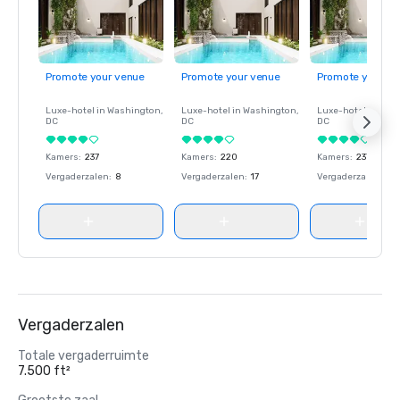
Promote your venue
Promote your venue
Promote your ve
Luxe-hotel in
Washington
,
Luxe-hotel in
Washington
,
Luxe-hotel in
Wash
DC
DC
DC
Kamers
:
237
Kamers
:
220
Kamers
:
237
Vergaderzalen
:
8
Vergaderzalen
:
17
Vergaderzalen
:
8
Vergaderzalen
Totale vergaderruimte
7.500 ft²