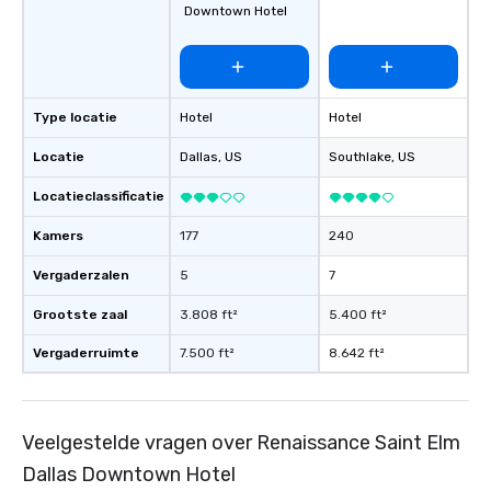
Downtown Hotel
enjoy the company of 
more easily. You’ll tak
knowing that everythin
of from the moment the
booked to the minute i
Type locatie
Hotel
Hotel
Since the menu is alre
have nothing to worry 
Locatie
Dallas
, US
Southlake
, US
remember to submit ah
Locatieclassificatie
date any dietary restr
allergies for anyone in
Kamers
177
240
Feel Like a VIP at Each
Smacking Foodie Tours
Vergaderzalen
5
7
group members never 
about waiting in line to
Grootste zaal
3.808 ft²
5.400 ft²
restaurant or being sh
Vergaderruimte
7.500 ft²
8.642 ft²
than desirable table. O
everyone is treated lik
immediate seating upon
What’s more, your gro
Veelgestelde vragen over Renaissance Saint Elm
a special warm welcom
Dallas Downtown Hotel
from the restaurant c