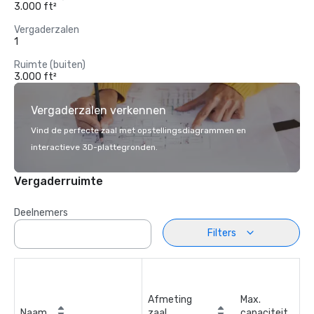
3.000 ft²
Vergaderzalen
1
Ruimte (buiten)
3.000 ft²
Vergaderzalen verkennen
Vind de perfecte zaal met opstellingsdiagrammen en
interactieve 3D-plattegronden.
Vergaderruimte
Deelnemers
Filters
Afmeting
Max.
Naam
zaal
capaciteit