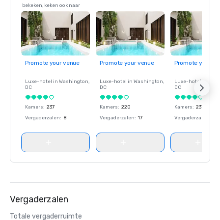
bekeken, keken ook naar
Promote your venue
Promote your venue
Promote your ve
Luxe-hotel in
Washington
,
Luxe-hotel in
Washington
,
Luxe-hotel in
Wash
DC
DC
DC
Kamers
:
237
Kamers
:
220
Kamers
:
237
Vergaderzalen
:
8
Vergaderzalen
:
17
Vergaderzalen
:
8
Vergaderzalen
Totale vergaderruimte