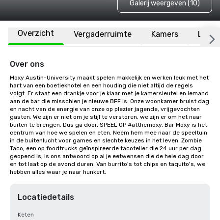
Galerij weergeven (10)
Overzicht
Vergaderruimte
Kamers
Locat
Over ons
Moxy Austin-University maakt spelen makkelijk en werken leuk met het 
hart van een boetiekhotel en een houding die niet altijd de regels 
volgt. Er staat een drankje voor je klaar met je kamersleutel en iemand 
aan de bar die misschien je nieuwe BFF is. Onze woonkamer bruist dag 
en nacht van de energie van onze op plezier jagende, vrijgevochten 
gasten. We zijn er niet om je stijl te verstoren, we zijn er om het naar 
buiten te brengen. Dus ga door, SPEEL OP #atthemoxy. Bar Moxy is het 
centrum van hoe we spelen en eten. Neem hem mee naar de speeltuin 
in de buitenlucht voor games en slechte keuzes in het leven. Zombie 
Taco, een op foodtrucks geïnspireerde tacoteller die 24 uur per dag 
geopend is, is ons antwoord op al je eetwensen die de hele dag door 
en tot laat op de avond duren. Van burrito's tot chips en taquito's, we 
hebben alles waar je naar hunkert.
Locatiedetails
Keten