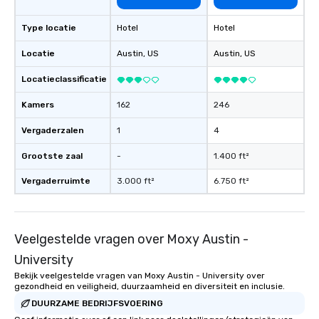
Type locatie
Hotel
Hotel
Locatie
Austin
, US
Austin
, US
Locatieclassificatie
Kamers
162
246
Vergaderzalen
1
4
Grootste zaal
-
1.400 ft²
Vergaderruimte
3.000 ft²
6.750 ft²
Veelgestelde vragen over Moxy Austin -
University
Bekijk veelgestelde vragen van Moxy Austin - University over
gezondheid en veiligheid, duurzaamheid en diversiteit en inclusie.
DUURZAME BEDRIJFSVOERING