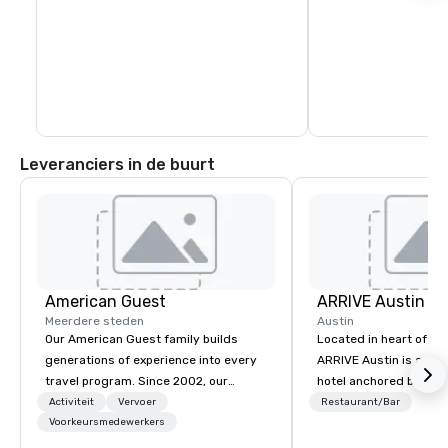
Leveranciers in de buurt
American Guest
ARRIVE Austin
Meerdere steden
Austin
Our American Guest family builds
Located in heart of Eas
generations of experience into every
ARRIVE Austin is an 8
travel program. Since 2002, our
hotel anchored by res
mission has been to capture the
bars that complement 
Activiteit
Vervoer
Restaurant/Bar
imagination of your corporate guests
Voorkeursmedewerkers
State’s food and drink
with tailored incentives, events,
architectural landmark