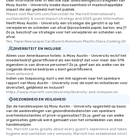
Geef informatie over of een link naar doelstellingen/strategieën van
Moxy Austin - University inzake duurzaamheid of maatschappelijke
impact die zijn gedeeld met het publiek.
Please visit Marriott.com/Serve360 for Marriott International's 
sustainability & social impact strategy and 2025 goals information.
Heeft Moxy Austin - University een strategie die gericht is op het
verwijderen en scheiden van afval (bijvoorbeeld papier, karton, enz.)?
Zo ja, beschrijf uw strategie voor het verwijderen en scheiden van
afval.
Yes, Paper,Newspaper,Cardboard,Aluminum,Plastic,Glass,Cooking Oil
DIVERSITEIT EN INCLUSIE
Alleen voor Amerikaanse hotels: is Moxy Austin - University en/of het
moederbedrijf gecertificeerd als een bedrijf dat voor meer dan 51%
eigendom is van diverse personen? Zo ja, geef aan als welke van de
volgende diverse bedrijven u bent gecertificeerd:
Geen antwoord.
Indien van toepassing, kunt u een link opgeven naar het openbare
rapport van Moxy Austin - University over de inzet en initiatieven voor
diversiteit, gelijkheid en inclusie?
https://www.marriott.com/diversity/diversity-and-inclusion.mi
GEZONDHEID EN VEILIGHEID
Zijn de handelswijzen bij Moxy Austin - University opgesteld op basis
van de aanbevelingen van gezondheidsdiensten van openbare
overheidsinstanties of privé-organisaties? Zo ja, geef op van welke
organisaties gebruik werd gemaakt voor het ontwikkelen van deze
handelswijzen.
Yes, Marriott cares greatly about every guest's experience and takes 
hygiene and sanitation very seriously. Marriott has established strict 