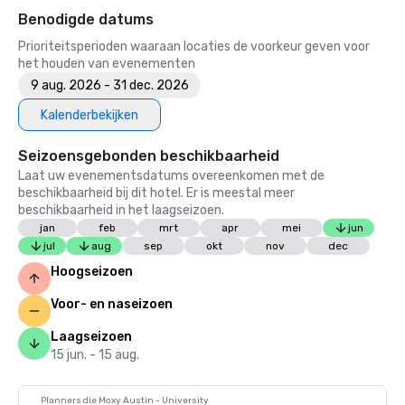
Benodigde datums
Prioriteitsperioden waaraan locaties de voorkeur geven voor
het houden van evenementen
9 aug. 2026 - 31 dec. 2026
Kalenderbekijken
Seizoensgebonden beschikbaarheid
Laat uw evenementsdatums overeenkomen met de
beschikbaarheid bij dit hotel. Er is meestal meer
beschikbaarheid in het laagseizoen.
jan
feb
mrt
apr
mei
jun
jul
aug
sep
okt
nov
dec
Hoogseizoen
Voor- en naseizoen
Laagseizoen
15 jun. - 15 aug.
Planners die Moxy Austin - University