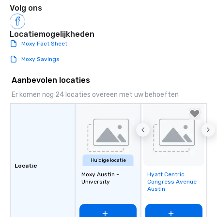
Volg ons
Locatiemogelijkheden
Moxy Fact Sheet
Moxy Savings
Aanbevolen locaties
Er komen nog 24 locaties overeen met uw behoeften
Huidige locatie
Locatie
Moxy Austin -
Hyatt Centric
Removed from
University
Congress Avenue
favorites
Austin