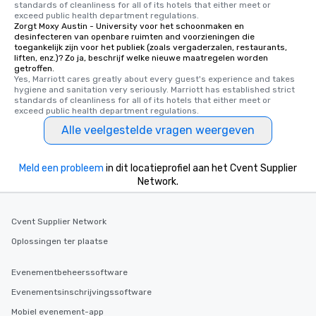
standards of cleanliness for all of its hotels that either meet or 
exceed public health department regulations. 
Zorgt Moxy Austin - University voor het schoonmaken en
desinfecteren van openbare ruimten and voorzieningen die
toegankelijk zijn voor het publiek (zoals vergaderzalen, restaurants,
liften, enz.)? Zo ja, beschrijf welke nieuwe maatregelen worden
getroffen.
Yes, Marriott cares greatly about every guest's experience and takes 
hygiene and sanitation very seriously. Marriott has established strict 
standards of cleanliness for all of its hotels that either meet or 
exceed public health department regulations. 
Alle veelgestelde vragen weergeven
Meld een probleem
in dit locatieprofiel aan het Cvent Supplier
Network.
Cvent Supplier Network
Oplossingen ter plaatse
Evenementbeheerssoftware
Evenementsinschrijvingssoftware
Mobiel evenement-app