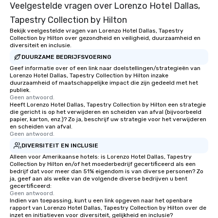
Veelgestelde vragen over Lorenzo Hotel Dallas,
Tapestry Collection by Hilton
Bekijk veelgestelde vragen van Lorenzo Hotel Dallas, Tapestry
Collection by Hilton over gezondheid en veiligheid, duurzaamheid en
diversiteit en inclusie.
DUURZAME BEDRIJFSVOERING
Geef informatie over of een link naar doelstellingen/strategieën van
Lorenzo Hotel Dallas, Tapestry Collection by Hilton inzake
duurzaamheid of maatschappelijke impact die zijn gedeeld met het
publiek.
Geen antwoord.
Heeft Lorenzo Hotel Dallas, Tapestry Collection by Hilton een strategie
die gericht is op het verwijderen en scheiden van afval (bijvoorbeeld
papier, karton, enz.)? Zo ja, beschrijf uw strategie voor het verwijderen
en scheiden van afval.
Geen antwoord.
DIVERSITEIT EN INCLUSIE
Alleen voor Amerikaanse hotels: is Lorenzo Hotel Dallas, Tapestry
Collection by Hilton en/of het moederbedrijf gecertificeerd als een
bedrijf dat voor meer dan 51% eigendom is van diverse personen? Zo
ja, geef aan als welke van de volgende diverse bedrijven u bent
gecertificeerd:
Geen antwoord.
Indien van toepassing, kunt u een link opgeven naar het openbare
rapport van Lorenzo Hotel Dallas, Tapestry Collection by Hilton over de
inzet en initiatieven voor diversiteit, gelijkheid en inclusie?