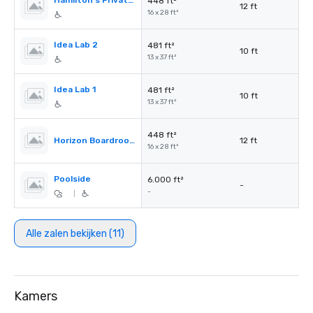
Hamilton's Private Room
448 ft²
12 ft
16 x 28 ft²
Idea Lab 2
481 ft²
10 ft
13 x 37 ft²
Idea Lab 1
481 ft²
10 ft
13 x 37 ft²
448 ft²
Horizon Boardroom
12 ft
16 x 28 ft²
Poolside
6.000 ft²
-
-
|
Alle zalen bekijken (11)
Kamers