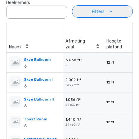
Deelnemers
Filters
Afmeting
Hoogte
Naam
zaal
plafond
Skye Ballroom
3.038 ft²
12 ft
-
Skye Ballroom I
2.002 ft²
12 ft
26 x 77 ft²
Skye Ballroom II
1.036 ft²
12 ft
28 x 37 ft²
Toast Room
1.440 ft²
12 ft
24 x 60 ft²