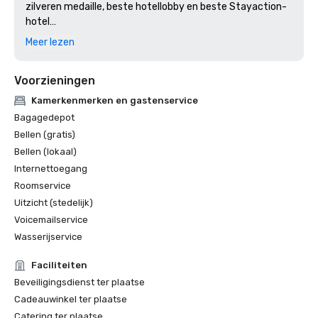
zilveren medaille, beste hotellobby en beste Stayaction-
hotel

2024: Dallas Voice, Reader's Choice Award: Beste Hotel

Meer lezen
2024: Tripadvisor: Beste van de beste top 10% wereldwijd

2024: Dallas Observer, keuze van de lezer: Beste hotel
Voorzieningen
Kamerkenmerken en gastenservice
Bagagedepot
Bellen (gratis)
Bellen (lokaal)
Internettoegang
Roomservice
Uitzicht (stedelijk)
Voicemailservice
Wasserijservice
Faciliteiten
Beveiligingsdienst ter plaatse
Cadeauwinkel ter plaatse
Catering ter plaatse