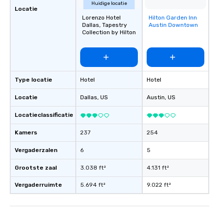
Huidige locatie
Locatie
Lorenzo Hotel
Hilton Garden Inn
Removed from
Dallas, Tapestry
Austin Downtown
favorites
Collection by Hilton
Type locatie
Hotel
Hotel
Locatie
Dallas
, US
Austin
, US
Locatieclassificatie
Kamers
237
254
Vergaderzalen
6
5
Grootste zaal
3.038 ft²
4.131 ft²
Vergaderruimte
5.694 ft²
9.022 ft²