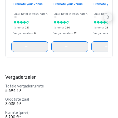
Promote your venue
Promote your venue
Promote your ve
Luxe-hotel in
Washington
,
Luxe-hotel in
Washington
,
Luxe-hotel in
Wash
DC
DC
DC
Kamers
:
237
Kamers
:
220
Kamers
:
237
Vergaderzalen
:
8
Vergaderzalen
:
17
Vergaderzalen
:
8
Vergaderzalen
Totale vergaderruimte
5.694 ft²
Grootste zaal
3.038 ft²
Ruimte (privé)
5.700 ft²