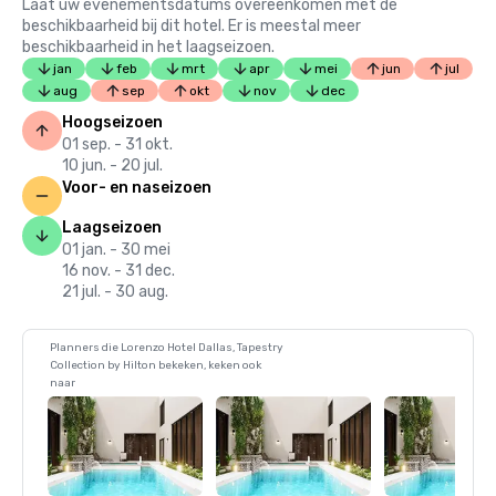
Laat uw evenementsdatums overeenkomen met de
beschikbaarheid bij dit hotel. Er is meestal meer
beschikbaarheid in het laagseizoen.
jan
feb
mrt
apr
mei
jun
jul
aug
sep
okt
nov
dec
Hoogseizoen
01 sep. - 31 okt.
10 jun. - 20 jul.
Voor- en naseizoen
Laagseizoen
01 jan. - 30 mei
16 nov. - 31 dec.
21 jul. - 30 aug.
Planners die Lorenzo Hotel Dallas, Tapestry
Collection by Hilton bekeken, keken ook
naar