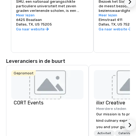
SMU, een nationaal gerangschikte 
Bezoek het Sixth Flo
particuliere universiteit met zeven 
de meest bezochte hi
graden verlenende scholen, is een 
bezienswaardigheden v
vooraanstaand centrum voor onderwijs 
Meer lezen
Telefoon: (214) 747-
Meer lezen
en onderzoek in de buurt van het hart 
6425 Boazlaan
Elmstraat 411
van Dallas. De 11.000 studenten van de 
Dallas, TX, US 75205
Dallas, TX, US 75202
SMU profiteren van kleine klassen, 
Ga naar website
Ga naar website
onderzoeksmogelijkheden, 
leiderschapsontwikkeling, internationale 
studie en innovatieve programma's. De 
universiteit wordt versterkt door haar 
samenwerking met de regio Dallas, een 
wereldwijd centrum van handel en 
Leveranciers in de buurt
cultuur. SMU-studenten, docenten en 
alumni veranderen de wereld door hun 
vakgebied, maatschappelijke 
Gepromoot
betrokkenheid en dienstverlening aan de 
samenleving.
CORT Events
ilixr Creative
Meerdere steden
Our mission is to prov
kind culinary experien
you and your guests wi
memories and satiated
Activiteit
Catering