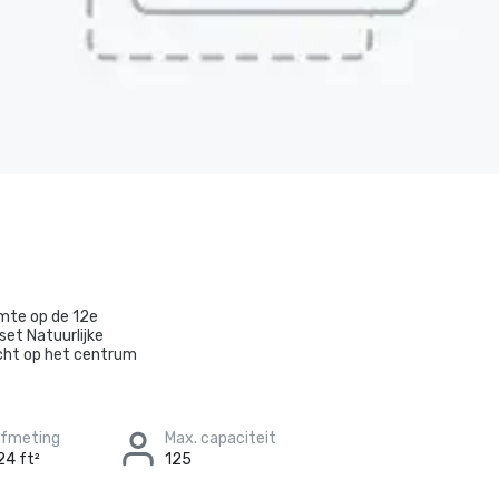
mte op de 12e
et Natuurlijke
icht op het centrum
afmeting
Max. capaciteit
24 ft²
125