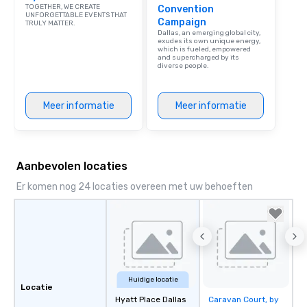
TOGETHER, WE CREATE
Convention
UNFORGETTABLE EVENTS THAT
Campaign
TRULY MATTER.
Dallas, an emerging global city,
exudes its own unique energy,
which is fueled, empowered
and supercharged by its
diverse people.
Meer informatie
Meer informatie
Aanbevolen locaties
Er komen nog 24 locaties overeen met uw behoeften
Huidige locatie
Locatie
Hyatt Place Dallas
Caravan Court, by
Removed from