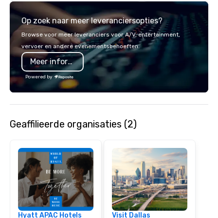
commitment to except
service set us apart. W
Op zoek naar meer leveranciersopties?
smart, reliable soluti
make the end-user ex
Browse voor meer leveranciers voor A/V, entertainment,
seamless from start to fini
vervoer en andere evenementsbehoeften.
also a certified WOSB.
Meer informatie
Powered by
Geaffilieerde organisaties (2)
Hyatt APAC Hotels
Visit Dallas