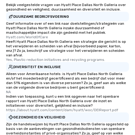
Bekijk veelgestelde vragen van Hyatt Place Dallas North Galleria over
gezondheid en veiligheid, duurzaamheid en diversiteit en inclusie.
DUURZAME BEDRIJFSVOERING
Geef informatie over of een link naar doelstellingen/strategieën van
Hyatt Place Dallas North Galleria inzake duurzaamheid of
maatschappelijke impact die zijn gedeeld met het publiek.
Hyatt.com/WorldOfCare
Heeft Hyatt Place Dallas North Galleria een strategie die gericht is op
het verwijderen en scheiden van afval (bijvoorbeeld papier, karton,
enz.)? Zo ja, beschrijf uw strategie voor het verwijderen en scheiden
van afval.
Yes, Plastic reduction initiatives and recycling programs.
DIVERSITEIT EN INCLUSIE
Alleen voor Amerikaanse hotels: is Hyatt Place Dallas North Galleria
en/of het moederbedrijf gecertificeerd als een bedrijf dat voor meer
dan 51% eigendom is van diverse personen? Zo ja, geef aan als welke
van de volgende diverse bedrijven u bent gecertificeerd:
NA
Indien van toepassing, kunt u een link opgeven naar het openbare
rapport van Hyatt Place Dallas North Galleria over de inzet en
initiatieven voor diversiteit, gelijkheid en inclusie?
https://about.hyatt.com/content/dam/hyatt/woc/DEIReport.pdf
GEZONDHEID EN VEILIGHEID
Zijn de handelswijzen bij Hyatt Place Dallas North Galleria opgesteld op
basis van de aanbevelingen van gezondheidsdiensten van openbare
overheidsinstanties of privé-organisaties? Zo ja, geef op van welke