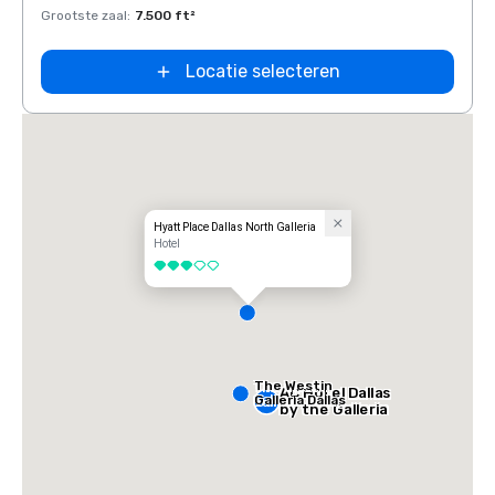
Grootste zaal
:
7.500 ft²
Groots
Locatie selecteren
Hyatt Place Dallas North Galleria
Hotel
3 van 5
The Westin
AC Hotel Dallas
Galleria Dallas
by the Galleria