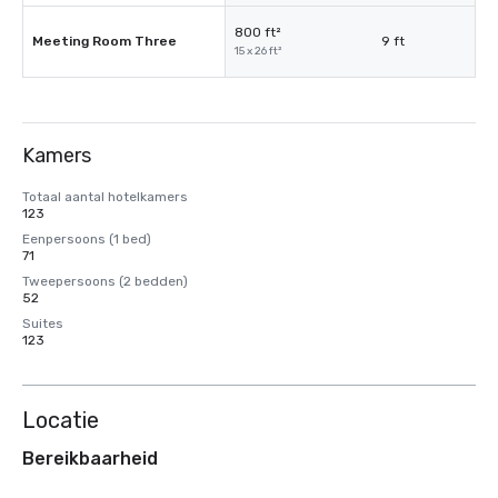
800 ft²
Meeting Room Three
9 ft
15 x 26 ft²
Kamers
Totaal aantal hotelkamers
123
Eenpersoons (1 bed)
71
Tweepersoons (2 bedden)
52
Suites
123
Locatie
Bereikbaarheid