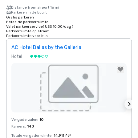
Distance from airport 16 mi
Parkeren in de buurt
Gratis parkeren
Betaalde parkeerruimte
Valet parkeerservice
(
US$ 10,00
/
dag
)
Parkeerruimte op straat
Parkeerruimte voor bus
AC Hotel Dallas by the Galleria
The 
Hotel
Hotel
Removed from favorites
Rem
Vergaderzalen
:
10
Verga
Kamers
:
140
Kamer
Totale vergaderruimte
:
14.911 ft²
Total