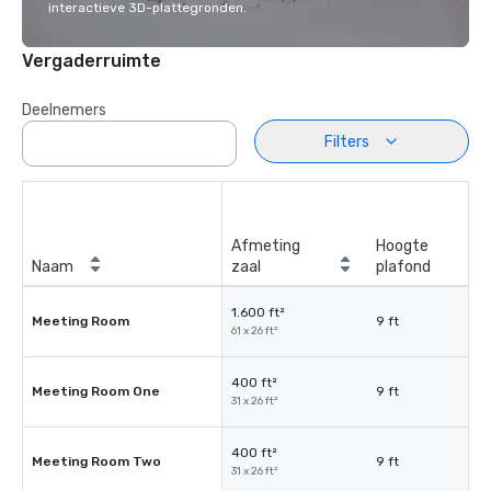
interactieve 3D-plattegronden.
Vergaderruimte
Deelnemers
Filters
Afmeting
Hoogte
Naam
zaal
plafond
1.600 ft²
Meeting Room
9 ft
61 x 26 ft²
400 ft²
Meeting Room One
9 ft
31 x 26 ft²
400 ft²
Meeting Room Two
9 ft
31 x 26 ft²