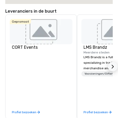
Leveranciers in de buurt
Gepromoot
CORT Events
LMS Brandz
Meerdere steden
LMS Brandz is a full-s
specializing in trade 
merchandise and muc
booth giveaways and 
Voorzieningen/Giften
to executive gifting, d
banners, signage, fulfi
logistics, shipping, al
commerce solutions we 
While there are many 
companies to choose f
Profiel bezoeken
Profiel bezoeken
years of industry exp