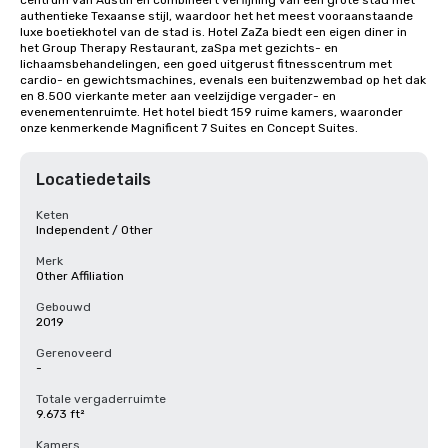
centrum van Austin en combineert verfijning van een grote stad met 
authentieke Texaanse stijl, waardoor het het meest vooraanstaande 
luxe boetiekhotel van de stad is. Hotel ZaZa biedt een eigen diner in 
het Group Therapy Restaurant, zaSpa met gezichts- en 
lichaamsbehandelingen, een goed uitgerust fitnesscentrum met 
cardio- en gewichtsmachines, evenals een buitenzwembad op het dak 
en 8.500 vierkante meter aan veelzijdige vergader- en 
evenementenruimte. Het hotel biedt 159 ruime kamers, waaronder 
onze kenmerkende Magnificent 7 Suites en Concept Suites.
Locatiedetails
Keten
Independent / Other
Merk
Other Affiliation
Gebouwd
2019
Gerenoveerd
-
Totale vergaderruimte
9.673 ft²
Kamers