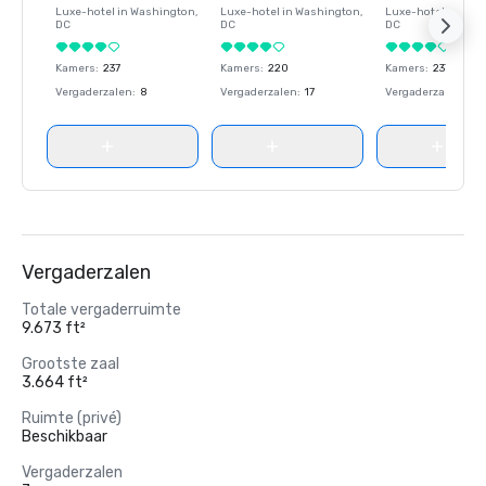
Luxe-hotel in
Washington
,
Luxe-hotel in
Washington
,
Luxe-hotel in
Wash
DC
DC
DC
Kamers
:
237
Kamers
:
220
Kamers
:
237
Vergaderzalen
:
8
Vergaderzalen
:
17
Vergaderzalen
:
8
Vergaderzalen
Totale vergaderruimte
9.673 ft²
Grootste zaal
3.664 ft²
Ruimte (privé)
Beschikbaar
Vergaderzalen