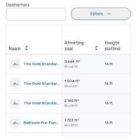
Deelnemers
Filters
Afmeting
Hoogte
Naam
zaal
plafond
3.664 ft²
The Gold Standard Ballroom & Terrace
16 ft
59 x 62 ft²
1.504 ft²
The Gold Standard A
16 ft
59 x 24 ft²
2.160 ft²
The Gold Standard B & Terrace
16 ft
59 x 38 ft²
1.723 ft²
Ballroom Pre-Function
16 ft
65 x 27 ft²