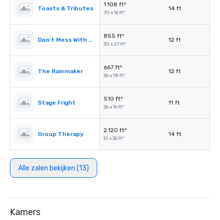
1.108 ft²
Toasts & Tributes
14 ft
70 x 16 ft²
855 ft²
Don't Mess With Texas
12 ft
30 x 27 ft²
667 ft²
The Rainmaker
12 ft
36 x 18 ft²
510 ft²
Stage Fright
11 ft
36 x 16 ft²
2.120 ft²
Group Therapy
14 ft
51 x 35 ft²
Alle zalen bekijken (13)
Kamers