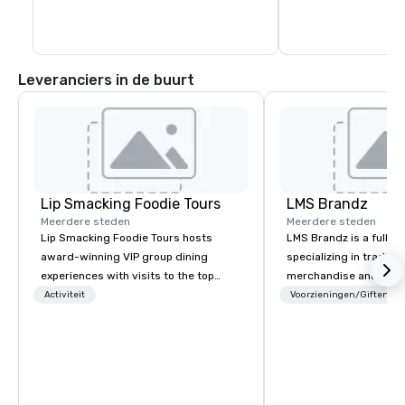
muziekserie in de Am
televisiegeschiedeni
Leveranciers in de buurt
Lip Smacking Foodie Tours
LMS Brandz
Meerdere steden
Meerdere steden
Lip Smacking Foodie Tours hosts
LMS Brandz is a full-s
award-winning VIP group dining
specializing in trade 
experiences with visits to the top
merchandise and muc
restaurants throughout the United
booth giveaways and 
Activiteit
Voorzieningen/Giften
States. Choose either a daytime
to executive gifting, d
activity or evening dine-around where
banners, signage, fulfi
groups are escorted immediately to
logistics, shipping, al
the best tables in the house at the
commerce solutions we 
most-sought-after restaurants to
While there are many 