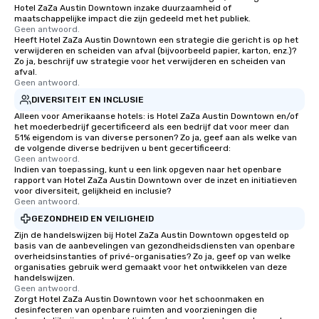
Smacking Foodie Tours, you and your
Hotel ZaZa Austin Downtown inzake duurzaamheid of
group members never have to worry
maatschappelijke impact die zijn gedeeld met het publiek.
Geen antwoord.
about waiting in line to get into a top
Heeft Hotel ZaZa Austin Downtown een strategie die gericht is op het
restaurant or being shown to a less
verwijderen en scheiden van afval (bijvoorbeeld papier, karton, enz.)?
Zo ja, beschrijf uw strategie voor het verwijderen en scheiden van
than desirable table. On our tours,
afval.
everyone is treated like a VIP with
Geen antwoord.
immediate seating upon arrival.
DIVERSITEIT EN INCLUSIE
What’s more, your group may receive
Alleen voor Amerikaanse hotels: is Hotel ZaZa Austin Downtown en/of
a special warm welcome personally
het moederbedrijf gecertificeerd als een bedrijf dat voor meer dan
51% eigendom is van diverse personen? Zo ja, geef aan als welke van
from the restaurant chef. Menus can
de volgende diverse bedrijven u bent gecertificeerd:
be printed featuring your logo, too,
Geen antwoord.
which can be an added bonus for all
Indien van toepassing, kunt u een link opgeven naar het openbare
rapport van Hotel ZaZa Austin Downtown over de inzet en initiatieven
those Instagram moments you share.
voor diversiteit, gelijkheid en inclusie?
For added ease, we can even arrange
Geen antwoord.
transportation pick-up and drop-off,
GEZONDHEID EN VEILIGHEID
as well as an event photographer. And
Zijn de handelswijzen bij Hotel ZaZa Austin Downtown opgesteld op
for groups that desire an extra luxe
basis van de aanbevelingen van gezondheidsdiensten van openbare
overheidsinstanties of privé-organisaties? Zo ja, geef op van welke
experience, we can also arrange for
organisaties gebruik werd gemaakt voor het ontwikkelen van deze
an evening helicopter ride over the
handelswijzen.
glittering lights of The Strip. A
Geen antwoord.
Zorgt Hotel ZaZa Austin Downtown voor het schoonmaken en
Memorable Experience for All Lip
desinfecteren van openbare ruimten and voorzieningen die
Smacking Foodie Tours offers a way