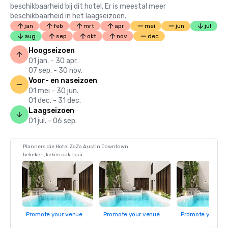
beschikbaarheid bij dit hotel. Er is meestal meer
beschikbaarheid in het laagseizoen.
jan
feb
mrt
apr
mei
jun
jul
aug
sep
okt
nov
dec
Hoogseizoen
01 jan. - 30 apr.
07 sep. - 30 nov.
Voor- en naseizoen
01 mei - 30 jun.
01 dec. - 31 dec.
Laagseizoen
01 jul. - 06 sep.
Planners die Hotel ZaZa Austin Downtown
bekeken, keken ook naar
Promote your venue
Promote your venue
Promote your ve