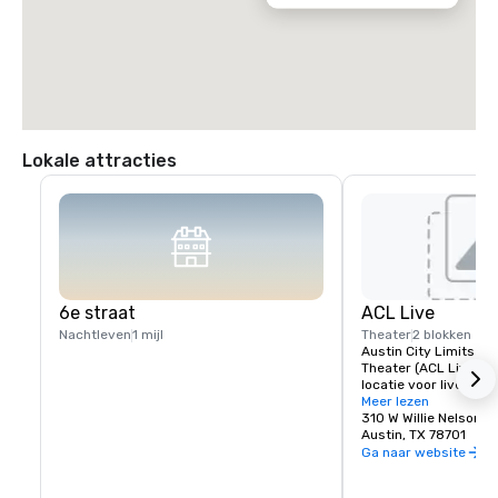
Lokale attracties
6e straat
ACL Live
Nachtleven
1 mijl
Theater
2 blokken
Austin City Limits Li
Theater (ACL Live) is
locatie voor livemuzi
capaciteit van 2.750 
Meer lezen
jaarlijks ongeveer 10
310 W Willie Nelson 
organiseert. Het dien
Austin, TX 78701
thuisbasis voor de o
Ga naar website
veelgeprezen PBS-ser
Austin City Limits, d