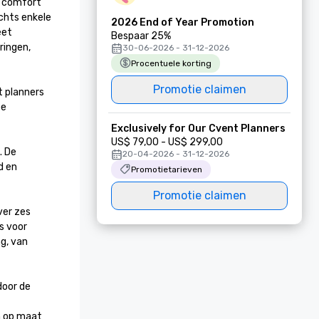
 comfort 
chts enkele 
2026 End of Year Promotion
et 
Bespaar 25%
ingen, 
30-06-2026 - 31-12-2026
Procentuele korting
Promotie claimen
 planners 
e 
Exclusively for Our Cvent Planners
US$ 79,00 - US$ 299,00
 De 
20-04-2026 - 31-12-2026
 en 
Promotietarieven
Promotie claimen
er zes 
 voor 
, van 
oor de 
 op maat 