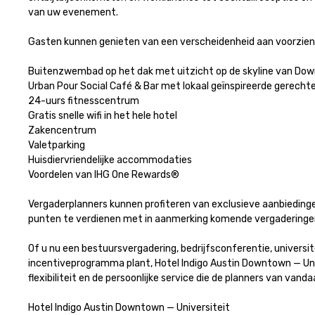
van uw evenement.

Gasten kunnen genieten van een verscheidenheid aan voorziening
Buitenzwembad op het dak met uitzicht op de skyline van Down
Urban Pour Social Café & Bar met lokaal geïnspireerde gerecht
24-uurs fitnesscentrum

Gratis snelle wifi in het hele hotel

Zakencentrum

Valetparking

Huisdiervriendelijke accommodaties

Voordelen van IHG One Rewards®

Vergaderplanners kunnen profiteren van exclusieve aanbiedi
punten te verdienen met in aanmerking komende vergaderingen
Of u nu een bestuursvergadering, bedrijfsconferentie, universi
incentiveprogramma plant, Hotel Indigo Austin Downtown — Uni
flexibiliteit en de persoonlijke service die de planners van vanda
Hotel Indigo Austin Downtown — Universiteit
