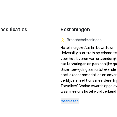
assificaties
Bekroningen
Branchebekroningen
Hotel Indigo® Austin Downtown —
University is er trots op erkend t
voor het leveren van uitzonderlijk
gastervaringen en persoonlijke gas
Onze toewijding aan uitstekende s
boetiekaccommodaties en onverge
verblijven heeft ons meerdere Tri
Travellers' Choice Awards opgelev
waarmee ons hotel wordt erkend a
de favoriete plekken van reizigers
Meer lezen
verblijven.

Tripadvisor Travellers' Choice Awa