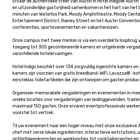
Ervaar de authentieke sfeer van Austin in Hotel Indigo® Austin
en uitzonderlijke gastvrijheid samenkomen in het hart van het br
minuten van Waterloo Park, Moody Amphitheatre, Moody Center, d
Entertainment District, Rainey Street en het Austin Convention 
conferenties, sportevenementen en vakantiereizen.

Onze campus met twee merken is via een overdekte loopbrug ve
toegang tot 305 gecombineerde kamers en uitgebreide vergad
verschillende hotelervaringen.

Hotel Indigo beschikt over 134 zorgvuldig ingerichte kamers en 
kamers zijn voorzien van gratis breedband-WiFi, Lavazza® -kof
eersteklas toiletartikelen die zijn ontworpen om gasten product
Organiseer memorabele vergaderingen en evenementen in meer 
unieke locaties voor vergaderingen van leidinggevenden, traini
maximaal 150 gasten. Onze ervaren eventprofessionals werken
voorstel tot vertrek.

Til uw evenement naar een hoger niveau met onze exclusieve A
chef met verse lokale ingrediënten, interactieve eetstations,
ontbijtbijeenkomsten en werklunches tot cocktailrecepties en 