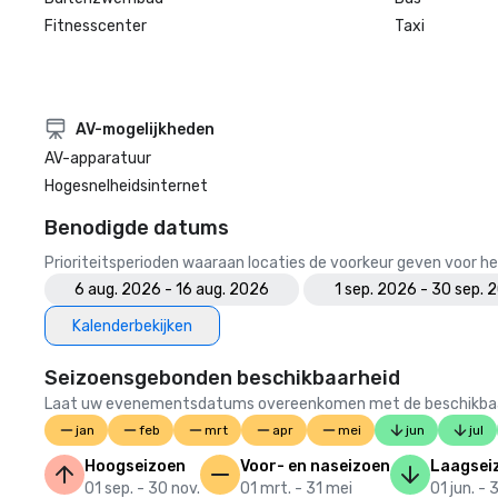
Fitnesscenter
Taxi
AV-mogelijkheden
AV-apparatuur
Hogesnelheidsinternet
Benodigde datums
Prioriteitsperioden waaraan locaties de voorkeur geven voor
6 aug. 2026 - 16 aug. 2026
1 sep. 2026 - 30 sep. 
Kalenderbekijken
Seizoensgebonden beschikbaarheid
Laat uw evenementsdatums overeenkomen met de beschikbaarheid
jan
feb
mrt
apr
mei
jun
jul
Hoogseizoen
Voor- en naseizoen
Laagsei
01 sep. - 30 nov.
01 mrt. - 31 mei
01 jun. - 