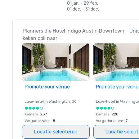
01 jan. - 29 feb.
01 dec. - 31 dec.
Planners die Hotel Indigo Austin Downtown - Univ
keken ook naar
Promote your venue
Promote your venu
Luxe-hotel in
Washington
, DC
Luxe-hotel in
Washingt
Kamers
:
237
Kamers
:
220
Vergaderzalen
:
8
Vergaderzalen
:
17
Locatie selecteren
Locatie selec