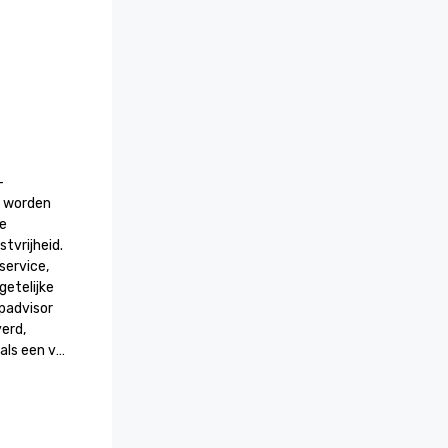
 
e worden 
e 
tvrijheid. 
ervice, 
telijke 
padvisor 
erd, 
ls een van 
 om te 
rd 2026
