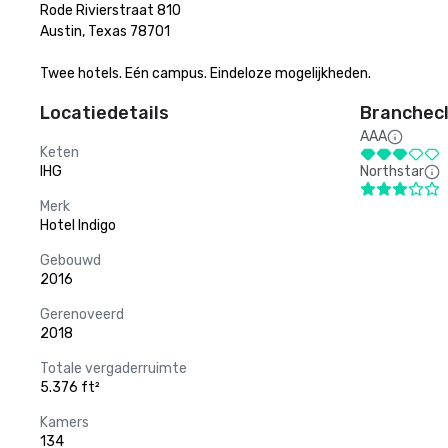
Rode Rivierstraat 810

Austin, Texas 78701

Twee hotels. Eén campus. Eindeloze mogelijkheden.
Locatiedetails
Branchecl
AAA
Keten
IHG
Northstar
Merk
Hotel Indigo
Gebouwd
2016
Gerenoveerd
2018
Totale vergaderruimte
5.376 ft²
Kamers
134