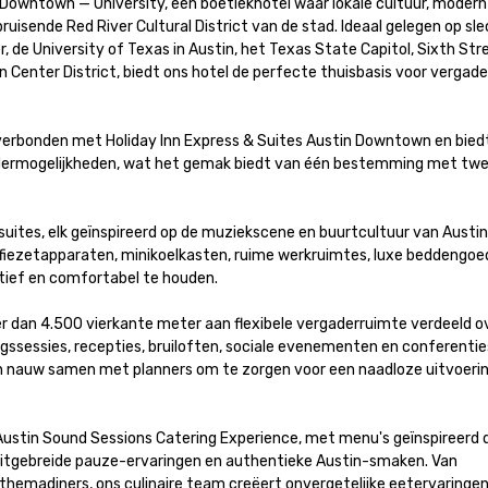
 Downtown — University, een boetiekhotel waar lokale cultuur, modern
uisende Red River Cultural District van de stad. Ideaal gelegen op sle
e University of Texas in Austin, het Texas State Capitol, Sixth Stre
Center District, biedt ons hotel de perfecte thuisbasis voor vergader
rbonden met Holiday Inn Express & Suites Austin Downtown en biedt
ermogelijkheden, wat het gemak biedt van één bestemming met twe
suites, elk geïnspireerd op de muziekscene en buurtcultuur van Austin.
fiezetapparaten, minikoelkasten, ruime werkruimtes, luxe beddengoed
ief en comfortabel te houden.

dan 4.500 vierkante meter aan flexibele vergaderruimte verdeeld ov
ngssessies, recepties, bruiloften, sociale evenementen en conferenties
 nauw samen met planners om te zorgen voor een naadloze uitvoering
ustin Sound Sessions Catering Experience, met menu's geïnspireerd d
 uitgebreide pauze-ervaringen en authentieke Austin-smaken. Van 
themadiners, ons culinaire team creëert onvergetelijke eetervaringen