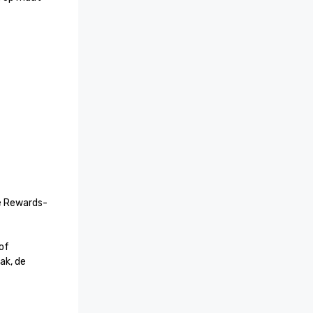
e Rewards-
f 
k, de 