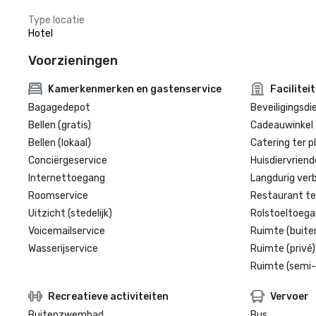
Type locatie
Hotel
Voorzieningen
Kamerkenmerken en gastenservice
Facilitei
Bagagedepot
Beveiligingsdi
Bellen (gratis)
Cadeauwinkel 
Bellen (lokaal)
Catering ter p
Conciërgeservice
Huisdiervriende
Internettoegang
Langdurig verbl
Roomservice
Restaurant te
Uitzicht (stedelijk)
Rolstoeltoegan
Voicemailservice
Ruimte (buite
Wasserijservice
Ruimte (privé)
Ruimte (semi-
Recreatieve activiteiten
Vervoer
Buitenzwembad
Bus