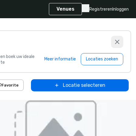
Venues
Registreren
Inloggen
s en boek uw ideale
Meer informatie
Locaties zoeken
te
Locatie selecteren
Favorite