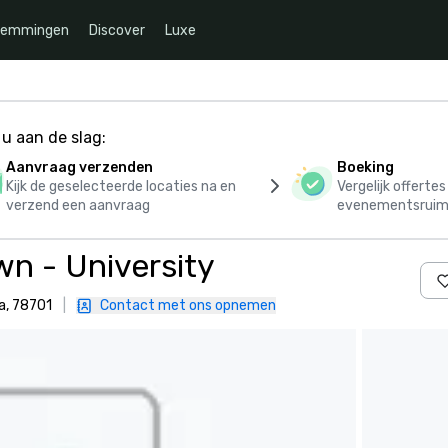
temmingen
Discover
Luxe
u aan de slag:
Aanvraag verzenden
Boeking
Kijk de geselecteerde locaties na en
Vergelijk offerte
verzend een aanvraag
evenementsruim
n - University
a, 78701
|
Contact met ons opnemen