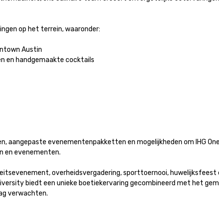
en op het terrein, waaronder:

town Austin

en en handgemaakte cocktails

ngen, aangepaste evenementenpakketten en mogelijkheden om IHG On
 en evenementen.

teitsevenement, overheidsvergadering, sporttoernooi, huwelijksfeest o
versity biedt een unieke boetiekervaring gecombineerd met het gema
ag verwachten.
