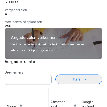
3.000 ft²
Vergaderzalen
4
Max. aantal staplaatsen
250
Vergaderzalen verkennen
Vind de perfecte zaal met opstellingsdiagrammen en
interactieve 3D-plattegronden.
Vergaderruimte
Deelnemers
Filters
Afmeting
Hoogte
Naam
zaal
plafond