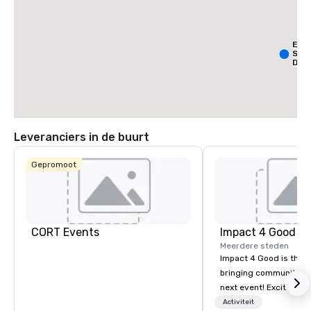
Ext
Sta
Dall
- Pa
Leveranciers in de buurt
Gepromoot
La Qu
& Sui
Wyn
Dalla
Cent
CORT Events
Impact 4 Good
Meerdere steden
Impact 4 Good is the o
bringing community se
next event! Exciting a
team building activitie
Activiteit