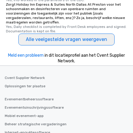
Yes, IHG worked in the parameters of the CDC.
Zorgt Holiday Inn Express & Suites North Dallas At Preston voor het
schoonmaken en desinfecteren van openbare ruimten and
voorzieningen die toegankelijk zijn voor het publiek (zoals
vergaderzalen, restaurants, liften, enz.)? Zo ja, beschrijf welke nieuwe
maatregelen worden getroffen.
Yes, Daily checklist is completed by Front Desk employees and signed.  
Documentation is kept on file.
Alle veelgestelde vragen weergeven
Meld een probleem
in dit locatieprofiel aan het Cvent Supplier
Network.
Cvent Supplier Network
Oplossingen ter plaatse
Evenementbeheerssoftware
Evenementsinschrijvingssoftware
Mobiel evenement-app
Beheer strategische vergaderingen
Internet-enquêtesoftware