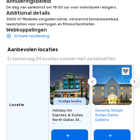
Annuleringsbeleid
De dag van aankomst om 18.00 uur voor individuele reizigers.
Additional details
3000 m² flexibele vergaderruimte, verwarmd binnenzwembad, 
laadstation voor voertuigen en fitnessfaciliteiten.
Webkoppelingen
Virtuele rondleiding
Aanbevolen locaties
Er komen nog 24 locaties overeen met uw behoeften
Huidige locatie
Locatie
Holiday Inn
Sonesta Simply
Removed from
Express & Suites
Suites Dallas
favorites
North Dallas At
Galleria
Preston