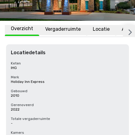
Overzicht
Vergaderruimte
Locatie
Affili
Locatiedetails
Keten
IHG
Merk
Holiday Inn Express
Gebouwd
2010
Gerenoveerd
2022
Totale vergaderruimte
-
Kamers