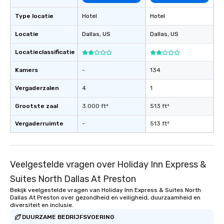
Type locatie
Hotel
Hotel
Locatie
Dallas
, US
Dallas
, US
Locatieclassificatie
Kamers
-
134
Vergaderzalen
4
1
Grootste zaal
3.000 ft²
513 ft²
Vergaderruimte
-
513 ft²
Veelgestelde vragen over Holiday Inn Express &
Suites North Dallas At Preston
Bekijk veelgestelde vragen van Holiday Inn Express & Suites North
Dallas At Preston over gezondheid en veiligheid, duurzaamheid en
diversiteit en inclusie.
DUURZAME BEDRIJFSVOERING