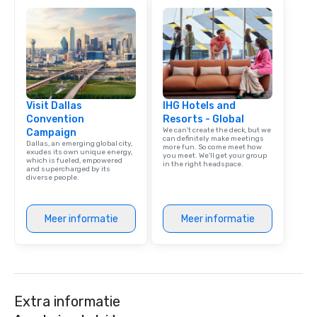
Visit Dallas
IHG Hotels and
Convention
Resorts - Global
We can't create the deck, but we
Campaign
can definitely make meetings
Dallas, an emerging global city,
more fun. So come meet how
exudes its own unique energy,
you meet. We'll get your group
which is fueled, empowered
in the right headspace.
and supercharged by its
diverse people.
Meer informatie
Meer informatie
Extra informatie