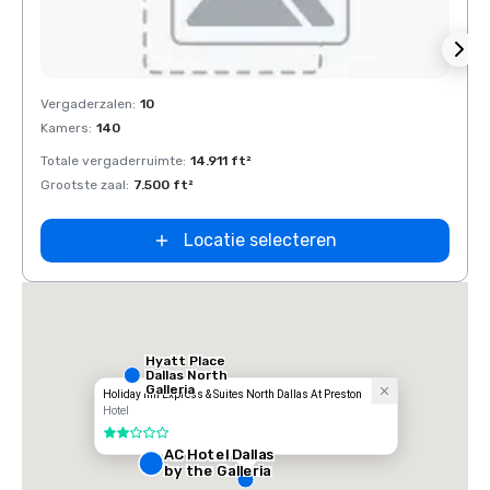
Removed from favorites
Rem
Vergaderzalen
:
10
Verga
Kamers
:
140
Kamer
Totale vergaderruimte
:
14.911 ft²
Total
Grootste zaal
:
7.500 ft²
Groots
Locatie selecteren
Hyatt Place
Dallas North
Galleria
Holiday Inn Express & Suites North Dallas At Preston
Hotel
2 van 5
AC Hotel Dallas
by the Galleria