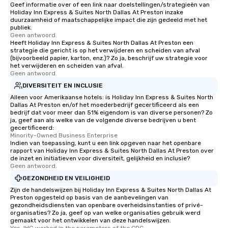
Geef informatie over of een link naar doelstellingen/strategieën van
Holiday Inn Express & Suites North Dallas At Preston inzake
duurzaamheid of maatschappelijke impact die zijn gedeeld met het
publiek.
Geen antwoord.
Heeft Holiday Inn Express & Suites North Dallas At Preston een
strategie die gericht is op het verwijderen en scheiden van afval
(bijvoorbeeld papier, karton, enz.)? Zo ja, beschrijf uw strategie voor
het verwijderen en scheiden van afval.
Geen antwoord.
DIVERSITEIT EN INCLUSIE
Alleen voor Amerikaanse hotels: is Holiday Inn Express & Suites North
Dallas At Preston en/of het moederbedrijf gecertificeerd als een
bedrijf dat voor meer dan 51% eigendom is van diverse personen? Zo
ja, geef aan als welke van de volgende diverse bedrijven u bent
gecertificeerd:
Minority-Owned Business Enterprise
Indien van toepassing, kunt u een link opgeven naar het openbare
rapport van Holiday Inn Express & Suites North Dallas At Preston over
de inzet en initiatieven voor diversiteit, gelijkheid en inclusie?
Geen antwoord.
GEZONDHEID EN VEILIGHEID
Zijn de handelswijzen bij Holiday Inn Express & Suites North Dallas At
Preston opgesteld op basis van de aanbevelingen van
gezondheidsdiensten van openbare overheidsinstanties of privé-
organisaties? Zo ja, geef op van welke organisaties gebruik werd
gemaakt voor het ontwikkelen van deze handelswijzen.