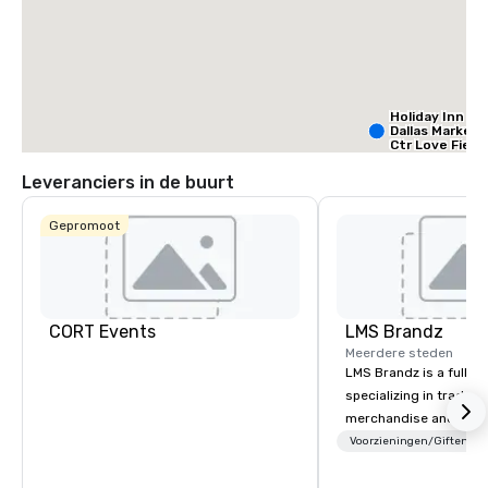
Holiday Inn
Dallas Market
Ctr Love Field
Leveranciers in de buurt
Budget S
of Ameri
Gepromoot
Empire
Central/D
Crow
Dall
Ctr -
Field
CORT Events
LMS Brandz
Meerdere steden
LMS Brandz is a full-s
specializing in trade 
merchandise and muc
booth giveaways and 
Voorzieningen/Giften
to executive gifting, d
banners, signage, fulfi