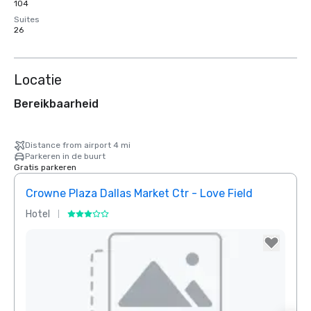
104
Suites
26
Locatie
Bereikbaarheid
Distance from airport 4 mi
Parkeren in de buurt
Gratis parkeren
Crowne Plaza Dallas Market Ctr - Love Field
Holid
Hotel
Hotel