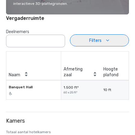
interactieve 3D-plattegronden.
Vergaderruimte
Deelnemers
Filters
Afmeting
Hoogte
Naam
zaal
plafond
Banquet Hall
1.500 ft²
10 ft
60 x 25 ft²
Kamers
Totaal aantal hotelkamers