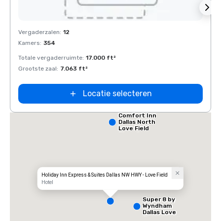
Removed from favorites
Rem
Vergaderzalen
:
12
Verga
Kamers
:
354
Kamer
Totale vergaderruimte
:
17.000 ft²
Total
Grootste zaal
:
7.063 ft²
Groots
Locatie selecteren
Comfort Inn
Dallas North
Love Field
Airport
Holiday Inn Express & Suites Dallas NW HWY - Love Field
Hotel
Super 8 by
Wyndham
Dallas Love
Field Airport