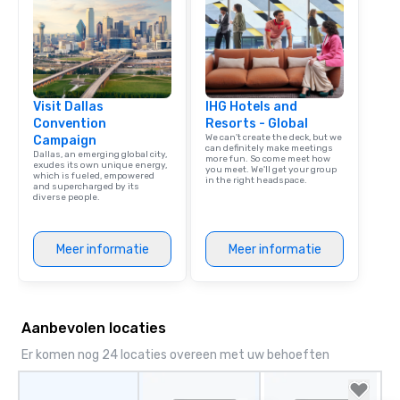
Visit Dallas
IHG Hotels and
Convention
Resorts - Global
We can't create the deck, but we
Campaign
can definitely make meetings
Dallas, an emerging global city,
more fun. So come meet how
exudes its own unique energy,
you meet. We'll get your group
which is fueled, empowered
in the right headspace.
and supercharged by its
diverse people.
Meer informatie
Meer informatie
Aanbevolen locaties
Er komen nog 24 locaties overeen met uw behoeften