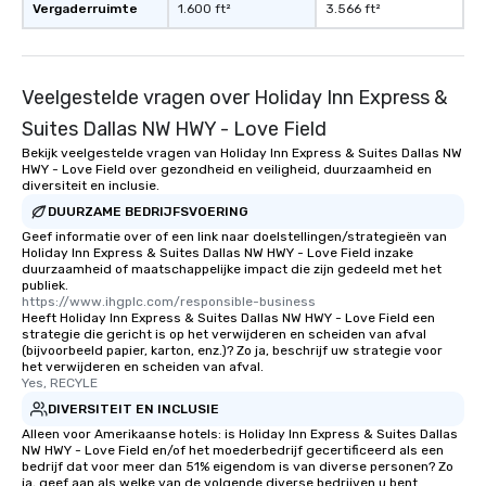
Vergaderruimte
1.600 ft²
3.566 ft²
Veelgestelde vragen over Holiday Inn Express &
Suites Dallas NW HWY - Love Field
Bekijk veelgestelde vragen van Holiday Inn Express & Suites Dallas NW
HWY - Love Field over gezondheid en veiligheid, duurzaamheid en
diversiteit en inclusie.
DUURZAME BEDRIJFSVOERING
Geef informatie over of een link naar doelstellingen/strategieën van
Holiday Inn Express & Suites Dallas NW HWY - Love Field inzake
duurzaamheid of maatschappelijke impact die zijn gedeeld met het
publiek.
https://www.ihgplc.com/responsible-business
Heeft Holiday Inn Express & Suites Dallas NW HWY - Love Field een
strategie die gericht is op het verwijderen en scheiden van afval
(bijvoorbeeld papier, karton, enz.)? Zo ja, beschrijf uw strategie voor
het verwijderen en scheiden van afval.
Yes, RECYLE
DIVERSITEIT EN INCLUSIE
Alleen voor Amerikaanse hotels: is Holiday Inn Express & Suites Dallas
NW HWY - Love Field en/of het moederbedrijf gecertificeerd als een
bedrijf dat voor meer dan 51% eigendom is van diverse personen? Zo
ja, geef aan als welke van de volgende diverse bedrijven u bent