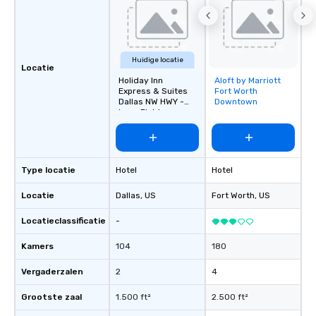
Huidige locatie
Locatie
Holiday Inn
Aloft by Marriott
Removed from
Express & Suites
Fort Worth
favorites
Dallas NW HWY -
Downtown
Love Field
Type locatie
Hotel
Hotel
Locatie
Dallas
, US
Fort Worth
, US
Locatieclassificatie
-
Kamers
104
180
Vergaderzalen
2
4
Grootste zaal
1.500 ft²
2.500 ft²