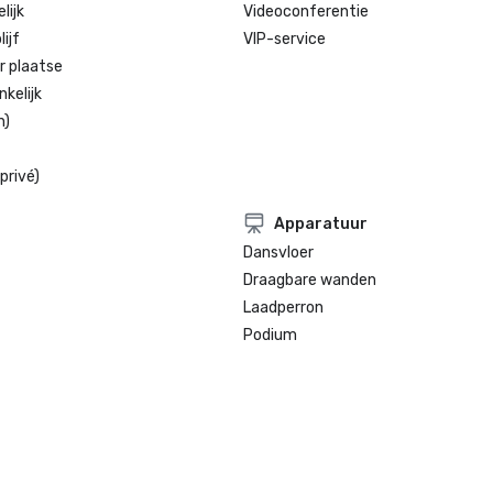
lijk
Videoconferentie
ijf
VIP-service
r plaatse
kelijk
n)
privé)
Apparatuur
Dansvloer
Draagbare wanden
Laadperron
Podium