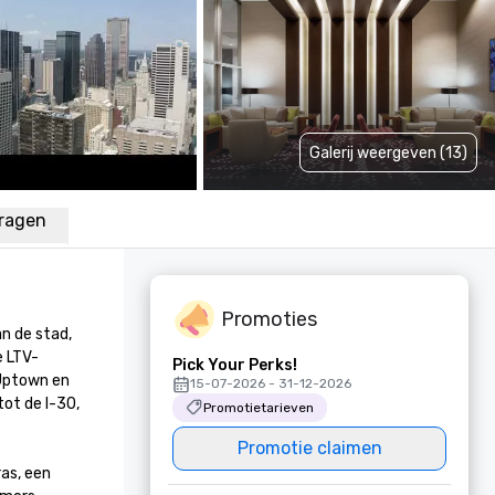
Galerij weergeven (13)
vragen
Promoties
 de stad, 
e LTV-
Pick Your Perks!
Uptown en 
15-07-2026 - 31-12-2026
ot de I-30, 
Promotietarieven
Promotie claimen
s, een 