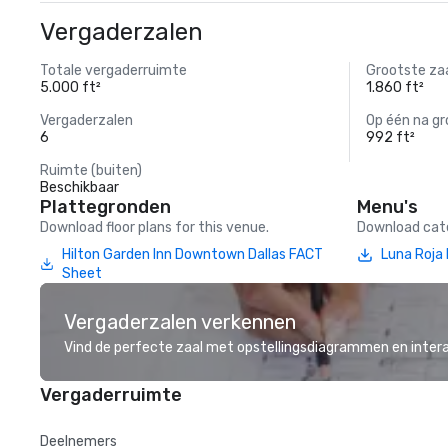
Vergaderzalen
Totale vergaderruimte
Grootste za
5.000 ft²
1.860 ft²
Vergaderzalen
Op één na gr
6
992 ft²
Ruimte (buiten)
Beschikbaar
Plattegronden
Menu's
Download floor plans for this venue.
Download cate
Hilton Garden Inn Downtown Dallas FACT
Luna Roja 
Sheet
Vergaderzalen verkennen
Vind de perfecte zaal met opstellingsdiagrammen en inter
Vergaderruimte
Deelnemers