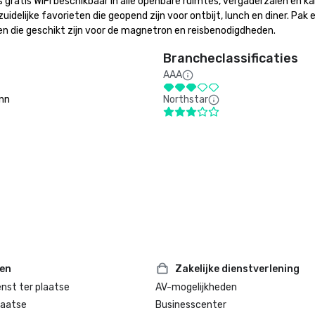
 gratis WiFi beschikbaar in alle openbare ruimtes, vergaderzalen en ka
delijke favorieten die geopend zijn voor ontbijt, lunch en diner. Pak e
den die geschikt zijn voor de magnetron en reisbenodigdheden.
Brancheclassificaties
AAA
Inn
Northstar
ten
Zakelijke dienstverlening
enst ter plaatse
AV-mogelijkheden
laatse
Businesscenter