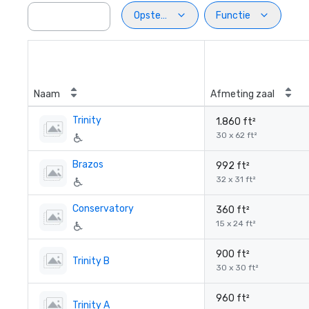
Opstelling
Functie
Naam
Afmeting zaal
Trinity
1.860 ft²
30 x 62 ft²
Brazos
992 ft²
32 x 31 ft²
Conservatory
360 ft²
15 x 24 ft²
900 ft²
Trinity B
30 x 30 ft²
960 ft²
Trinity A