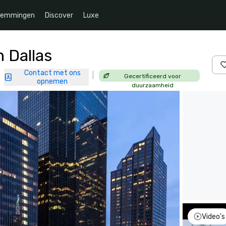
temmingen
Discover
Luxe
 Dallas
Contact met ons
|
Gecertificeerd voor
|
opnemen
duurzaamheid
Video's