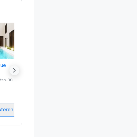
nue
Promote your venue
ton
, DC
Luxe-hotel in
Washington
, DC
Kamers
:
237
Vergaderzalen
:
8
cteren
Locatie selecteren