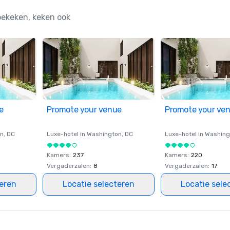
bekeken, keken ook
e
Promote your venue
Promote your ve
on
, DC
Luxe-hotel in
Washington
, DC
Luxe-hotel in
Washing
Kamers
:
237
Kamers
:
220
Vergaderzalen
:
8
Vergaderzalen
:
17
teren
Locatie selecteren
Locatie sele