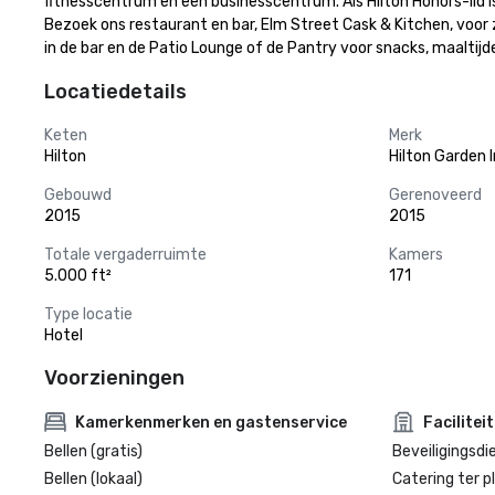
fitnesscentrum en een businesscentrum. Als Hilton Honors-lid is
Bezoek ons restaurant en bar, Elm Street Cask & Kitchen, voor zui
in de bar en de Patio Lounge of de Pantry voor snacks, maaltij
Locatiedetails
Keten
Merk
Hilton
Hilton Garden 
Gebouwd
Gerenoveerd
2015
2015
Totale vergaderruimte
Kamers
5.000 ft²
171
Type locatie
Hotel
Voorzieningen
Kamerkenmerken en gastenservice
Facilitei
Bellen (gratis)
Beveiligingsdi
Bellen (lokaal)
Catering ter p