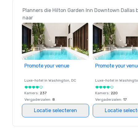
Planners die Hilton Garden Inn Downtown Dallas 
naar
Promote your venue
Promote your venu
Luxe-hotel in
Washington
, DC
Luxe-hotel in
Washingt
Kamers
:
237
Kamers
:
220
Vergaderzalen
:
8
Vergaderzalen
:
17
Locatie selecteren
Locatie selec