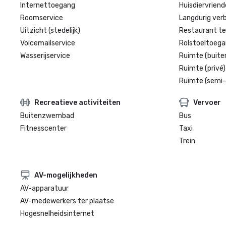
Internettoegang
Huisdiervriende
Roomservice
Langdurig verbl
Uitzicht (stedelijk)
Restaurant te
Voicemailservice
Rolstoeltoegan
Wasserijservice
Ruimte (buite
Ruimte (privé)
Ruimte (semi-
Recreatieve activiteiten
Vervoer
Buitenzwembad
Bus
Fitnesscenter
Taxi
Trein
AV-mogelijkheden
AV-apparatuur
AV-medewerkers ter plaatse
Hogesnelheidsinternet