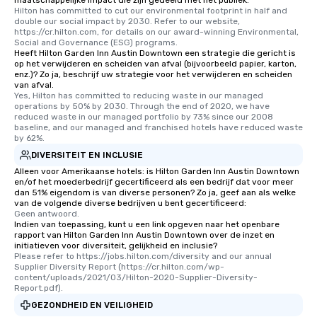
maatschappelijke impact die zijn gedeeld met het publiek.
Hilton has committed to cut our environmental footprint in half and 
double our social impact by 2030. Refer to our website, 
https://cr.hilton.com, for details on our award-winning Environmental, 
Social and Governance (ESG) programs.
Heeft Hilton Garden Inn Austin Downtown een strategie die gericht is
op het verwijderen en scheiden van afval (bijvoorbeeld papier, karton,
enz.)? Zo ja, beschrijf uw strategie voor het verwijderen en scheiden
van afval.
Yes, Hilton has committed to reducing waste in our managed 
operations by 50% by 2030. Through the end of 2020, we have 
reduced waste in our managed portfolio by 73% since our 2008 
baseline, and our managed and franchised hotels have reduced waste 
by 62%.
DIVERSITEIT EN INCLUSIE
Alleen voor Amerikaanse hotels: is Hilton Garden Inn Austin Downtown
en/of het moederbedrijf gecertificeerd als een bedrijf dat voor meer
dan 51% eigendom is van diverse personen? Zo ja, geef aan als welke
van de volgende diverse bedrijven u bent gecertificeerd:
Geen antwoord.
Indien van toepassing, kunt u een link opgeven naar het openbare
rapport van Hilton Garden Inn Austin Downtown over de inzet en
initiatieven voor diversiteit, gelijkheid en inclusie?
Please refer to https://jobs.hilton.com/diversity and our annual 
Supplier Diversity Report (https://cr.hilton.com/wp-
content/uploads/2021/03/Hilton-2020-Supplier-Diversity-
Report.pdf).
GEZONDHEID EN VEILIGHEID