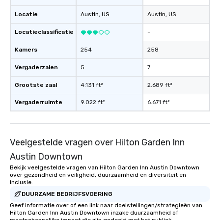
Locatie
Austin
, US
Austin
, US
Locatieclassificatie
-
Kamers
254
258
Vergaderzalen
5
7
Grootste zaal
4.131 ft²
2.689 ft²
Vergaderruimte
9.022 ft²
6.671 ft²
Veelgestelde vragen over Hilton Garden Inn
Austin Downtown
Bekijk veelgestelde vragen van Hilton Garden Inn Austin Downtown
over gezondheid en veiligheid, duurzaamheid en diversiteit en
inclusie.
DUURZAME BEDRIJFSVOERING
Geef informatie over of een link naar doelstellingen/strategieën van
Hilton Garden Inn Austin Downtown inzake duurzaamheid of