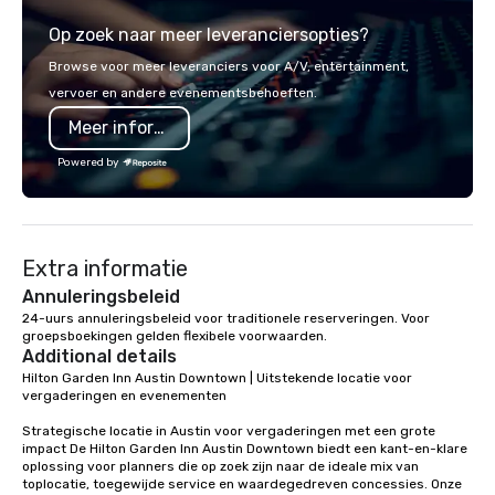
standards at your budget level. Our
Op zoek naar meer leveranciersopties?
number one goal is for our clients to
effectively communicate their vision
Browse voor meer leveranciers voor A/V, entertainment,
in the way they want it delivered – an
vervoer en andere evenementsbehoeften.
Ideal Event.
Meer informatie
Powered by
Extra informatie
Annuleringsbeleid
24-uurs annuleringsbeleid voor traditionele reserveringen. Voor 
groepsboekingen gelden flexibele voorwaarden.
Additional details
Hilton Garden Inn Austin Downtown | Uitstekende locatie voor 
vergaderingen en evenementen

Strategische locatie in Austin voor vergaderingen met een grote 
impact De Hilton Garden Inn Austin Downtown biedt een kant-en-klare 
oplossing voor planners die op zoek zijn naar de ideale mix van 
toplocatie, toegewijde service en waardegedreven concessies. Onze 