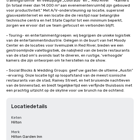
trainingsruimte” en veelzijdige „Colorado” en „" Red River "” -kamers 
(in totaal meer dan 14.000 m² aan evenementenruimte) zijn gebouwd 
voor productiviteit.” Met A/V-ondersteuning op locatie, supersnel 
glasvezelinternet en een locatie die de reistijd naar belangrijke 
technische centra en het State Capitol tot een minimum beperkt, 
zorgen we ervoor dat uw team gefocust en verbonden blijft.

• Touring- en entertainmentgroepen: wij begrijpen de unieke logistiek 
van de entertainmentindustrie. Gelegen in de buurt van het Moody 
Center en de locaties voor livemuziek in Red River, bieden we een 
gestroomlijnde valetlogistiek, de nabijheid van de beste restaurants 
van de stad om's avonds laat te dineren, en rustige, 'verhoogde' 
kamers die zijn ontworpen om te herstellen na de show.

• Social Blocks & Wedding Groups: geef uw gasten de ultieme „Austin” 
-ervaring. Onze locatie ligt op loopafstand van de meest iconische 
restaurants van de stad, Rainey Street, en het bruisende nachtleven 
van de binnenstad, en biedt tegelijkertijd een verfijnde thuisbasis met 
een prachtig uitzicht op de skyline voor uw brunch na de ochtend.
Locatiedetails
Keten
Hilton
Merk
Hilton Garden Inn