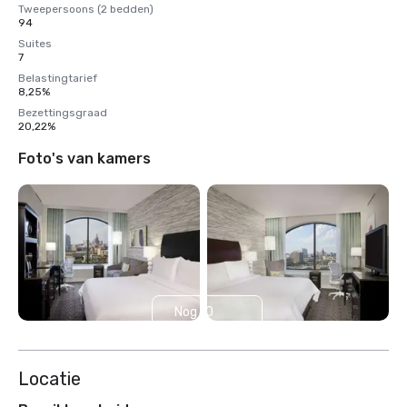
Tweepersoons (2 bedden)
94
Suites
7
Belastingtarief
8,25%
Bezettingsgraad
20,22%
Foto's van kamers
Nog 10
weergeven
Locatie