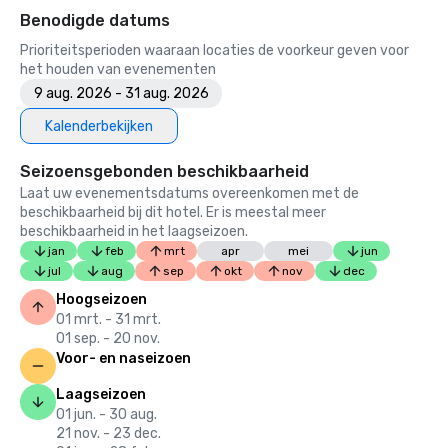
Benodigde datums
Prioriteitsperioden waaraan locaties de voorkeur geven voor
het houden van evenementen
9 aug. 2026 - 31 aug. 2026
Kalenderbekijken
Seizoensgebonden beschikbaarheid
Laat uw evenementsdatums overeenkomen met de
beschikbaarheid bij dit hotel. Er is meestal meer
beschikbaarheid in het laagseizoen.
jan
feb
mrt
apr
mei
jun
jul
aug
sep
okt
nov
dec
Hoogseizoen
01 mrt. - 31 mrt.
01 sep. - 20 nov.
Voor- en naseizoen
Laagseizoen
01 jun. - 30 aug.
21 nov. - 23 dec.