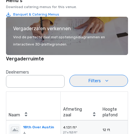
Menu's
Download catering menus for this venue.
Banquet & Catering Menus
Vergaderzalen verkennen
Vind de perfecte zaal met opstellingsdiagrammen en
interactieve 3D-plattegronden.
Vergaderruimte
Deelnemers
Filters
Afmeting
Hoogte
Naam
zaal
plafond
18th Over Austin
4.131 ft²
12 ft
27 x 153 ft²