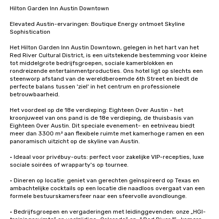
Hilton Garden Inn Austin Downtown

Elevated Austin-ervaringen: Boutique Energy ontmoet Skyline 
Sophistication

Het Hilton Garden Inn Austin Downtown, gelegen in het hart van het 
Red River Cultural District, is een uitstekende bestemming voor kleine 
tot middelgrote bedrijfsgroepen, sociale kamerblokken en 
rondreizende entertainmentproducties. Ons hotel ligt op slechts een 
steenworp afstand van de wereldberoemde 6th Street en biedt de 
perfecte balans tussen 'ziel' in het centrum en professionele 
betrouwbaarheid.

Het voordeel op de 18e verdieping: Eighteen Over Austin - het 
kroonjuweel van ons pand is de 18e verdieping, de thuisbasis van 
Eighteen Over Austin. Dit speciale evenement- en eetniveau biedt 
meer dan 3300 m² aan flexibele ruimte met kamerhoge ramen en een 
panoramisch uitzicht op de skyline van Austin.

• Ideaal voor privébuy-outs: perfect voor zakelijke VIP-recepties, luxe 
sociale soirées of wrapparty's op tournee.

• Dineren op locatie: geniet van gerechten geïnspireerd op Texas en 
ambachtelijke cocktails op een locatie die naadloos overgaat van een 
formele bestuurskamersfeer naar een sfeervolle avondlounge.

• Bedrijfsgroepen en vergaderingen met leidinggevenden: onze „HGI-