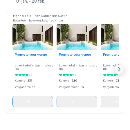
01 jan. - 28 feb.
Planners die Hilton Garden Inn Austin
Downtown bekeken, keken ook naar
Promote your venue
Promote your venue
Promote your ve
Luxe-hotel in
Washington
,
Luxe-hotel in
Washington
,
Luxe-hotel in
Wash
DC
DC
DC
Kamers
:
237
Kamers
:
220
Kamers
:
237
Vergaderzalen
:
8
Vergaderzalen
:
17
Vergaderzalen
:
8