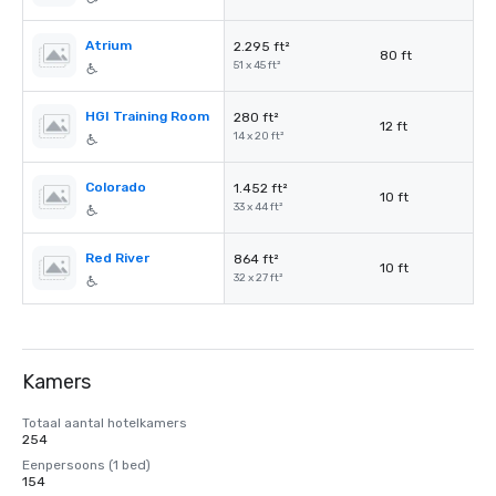
Atrium
2.295 ft²
80 ft
51 x 45 ft²
HGI Training Room
280 ft²
12 ft
14 x 20 ft²
Colorado
1.452 ft²
10 ft
33 x 44 ft²
Red River
864 ft²
10 ft
32 x 27 ft²
Kamers
Totaal aantal hotelkamers
254
Eenpersoons (1 bed)
154