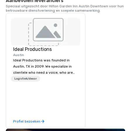
Aanbevolen leveranciers
is de thuisbasis van grootschalige 
Speciaal uitgezocht door Hilton Garden Inn Austin Downtown voor hun 
evenementen zoals het Austin City 
betrouwbare dienstverlening en soepele samenwerking.
Limits Music Festival, de Trail of Lights 
en het ABC Kite Festival.
Ideal Productions
Austin
Ideal Productions was founded in
Austin, TX in 2009. We specialize in
clientele who need a voice, who are
often overlooked by the national big
Logistiek/decor
brands. We work in partnership with
our clients to ensure their vision is
flawlessly achieved. Whether your
event is a Gala, Fund Rasier,
Corporate Event, Association
Conference, Government Seminar, or
Profiel bezoeken
Multi-stage Festival Production; we
strive to ensure we meet your