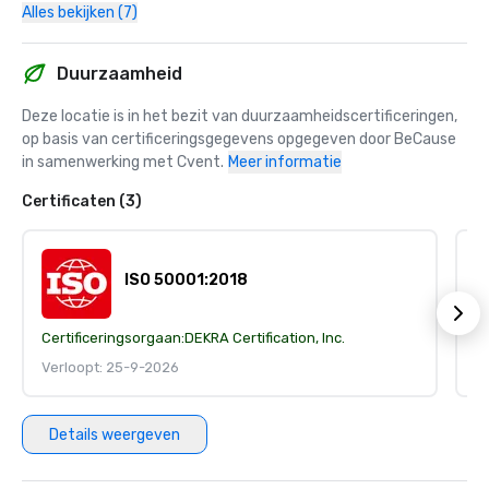
Alles bekijken (7)
Duurzaamheid
Deze locatie is in het bezit van duurzaamheidscertificeringen, 
op basis van certificeringsgegevens opgegeven door BeCause 
in samenwerking met Cvent.
Meer informatie
Certificaten (3)
ISO 50001:2018
Certificeringsorgaan:
DEKRA Certification, Inc.
Ce
Verloopt: 25-9-2026
V
Details weergeven