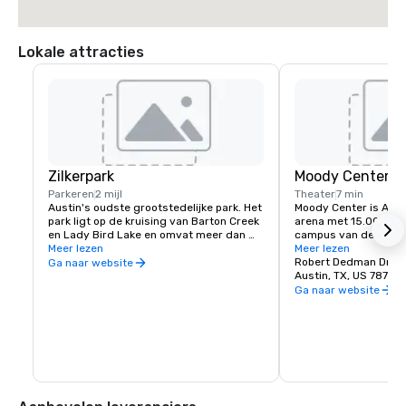
Lokale attracties
Zilkerpark
Moody Center
Parkeren
2 mijl
Theater
7 min
Austin's oudste grootstedelijke park. Het 
Moody Center is Austi
park ligt op de kruising van Barton Creek 
arena met 15.000 zitp
en Lady Bird Lake en omvat meer dan 
campus van de Univers
350 hectare staatsgrond. Het park dient 
Meer lezen
De ultramoderne locat
Meer lezen
als knooppunt voor vele recreatieve 
2022, organiseert jaa
Robert Dedman Dr. 2
Ga naar website
activiteiten en omvat belangrijke 
evenementen, waaron
Austin, TX, US 78712
faciliteiten en voorzieningen, waaronder 
basketbal-, comedy- 
Ga naar website
Barton Springs Pool, Zilker Botanical 
van de UT Longhorns.
Garden, Austin Nature and Science 
geavanceerd ontwerp
Center, Zilker Clubhouse, Girl Scout 
en clubs en levendige
Lodge, Sunshine Camp, Zilker Hillside 
het snel een belangr
Theatre, Zilker Caretaker Lodge, Umlauf 
geworden voor live en
Sculpture Gardens, McBeth Recreation 
Austin.
Center, de Ann and Roy Butler Hike and 
Bike Trail en Barton Creek Trail. Het park 