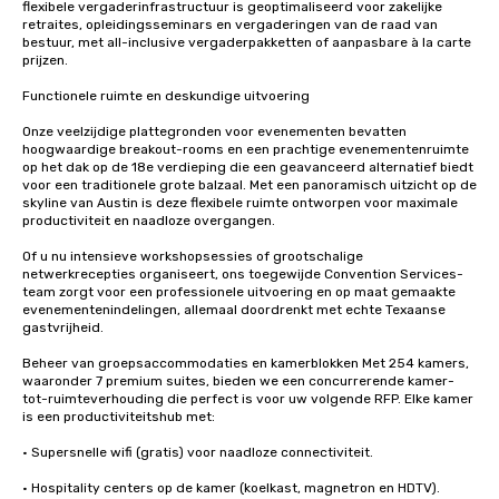
flexibele vergaderinfrastructuur is geoptimaliseerd voor zakelijke 
retraites, opleidingsseminars en vergaderingen van de raad van 
bestuur, met all-inclusive vergaderpakketten of aanpasbare à la carte 
prijzen.

Functionele ruimte en deskundige uitvoering

Onze veelzijdige plattegronden voor evenementen bevatten 
hoogwaardige breakout-rooms en een prachtige evenementenruimte 
op het dak op de 18e verdieping die een geavanceerd alternatief biedt 
voor een traditionele grote balzaal. Met een panoramisch uitzicht op de 
skyline van Austin is deze flexibele ruimte ontworpen voor maximale 
productiviteit en naadloze overgangen.

Of u nu intensieve workshopsessies of grootschalige 
netwerkrecepties organiseert, ons toegewijde Convention Services-
team zorgt voor een professionele uitvoering en op maat gemaakte 
evenementenindelingen, allemaal doordrenkt met echte Texaanse 
gastvrijheid.

Beheer van groepsaccommodaties en kamerblokken Met 254 kamers, 
waaronder 7 premium suites, bieden we een concurrerende kamer-
tot-ruimteverhouding die perfect is voor uw volgende RFP. Elke kamer 
is een productiviteitshub met:

• Supersnelle wifi (gratis) voor naadloze connectiviteit.

• Hospitality centers op de kamer (koelkast, magnetron en HDTV).
