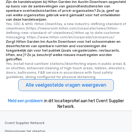
Zijn de handelswijzen bij Hilton Garden Inn Austin Downtown opgesteld
op basis van de aanbevelingen van gezondheidsdiensten van
openbare overheidsinstanties of privé-organisaties? Zo ja, geef op
van welke organisaties gebruik werd gemaakt voor het ontwikkelen
van deze handelswijzen.
Yes, CDC & WHO. Hilton CleanStay, a new industry-defining standard of 
cleanliness (https://newsroom.hilton.com/corporate/news/hilton-
defining-new-standard-of-cleanliness) Hilton up to date customer 
messaging: https://www.hilton.com/en/corporate/coronavirus/
Zorgt Hilton Garden Inn Austin Downtown voor het schoonmaken en
desinfecteren van openbare ruimten and voorzieningen die
toegankelijk zijn voor het publiek (zoals vergaderzalen, restaurants,
liften, enz.)? Zo ja, beschrijf welke nieuwe maatregelen worden
getroffen.
Yes, Install hand sanitizer stations/disinfecting wipes in public areas & 
on shuttles; enhanced cleaning of high touch areas, lobbies, elevators, 
doors, bathrooms; F&B service in accordance with food safety 
guidelines, dining configured for physical distancing
Alle veelgestelde vragen weergeven
Meld een probleem
in dit locatieprofiel aan het Cvent Supplier
Network.
Cvent Supplier Network
Oplossingen ter plaatse