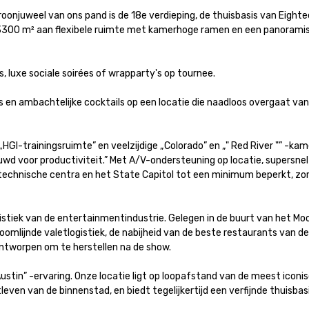
roonjuweel van ons pand is de 18e verdieping, de thuisbasis van Eighte
 3300 m² aan flexibele ruimte met kamerhoge ramen en een panoramis
 luxe sociale soirées of wrapparty's op tournee.

s en ambachtelijke cocktails op een locatie die naadloos overgaat van
GI-trainingsruimte” en veelzijdige „Colorado” en „" Red River "” -kamer
 voor productiviteit.” Met A/V-ondersteuning op locatie, supersnel 
ke technische centra en het State Capitol tot een minimum beperkt, zo
gistiek van de entertainmentindustrie. Gelegen in de buurt van het Mo
oomlijnde valetlogistiek, de nabijheid van de beste restaurants van de
ntworpen om te herstellen na de show.

stin” -ervaring. Onze locatie ligt op loopafstand van de meest iconis
even van de binnenstad, en biedt tegelijkertijd een verfijnde thuisbas