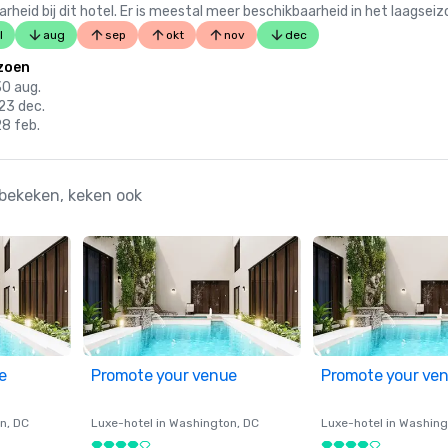
 bij dit hotel. Er is meestal meer beschikbaarheid in het laagseiz
l
aug
sep
okt
nov
dec
zoen
30 aug.
 23 dec.
28 feb.
bekeken, keken ook
e
Promote your venue
Promote your ve
on
, DC
Luxe-hotel in
Washington
, DC
Luxe-hotel in
Washing