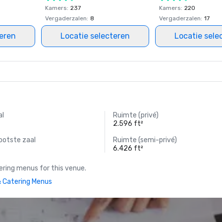
Kamers
:
237
Kamers
:
220
Vergaderzalen
:
8
Vergaderzalen
:
17
teren
Locatie selecteren
Locatie sele
al
Ruimte (privé)
2.596 ft²
ootste zaal
Ruimte (semi-privé)
6.426 ft²
ring menus for this venue.
 Catering Menus