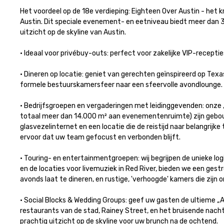
Het voordeel op de 18e verdieping: Eighteen Over Austin - het k
Austin. Dit speciale evenement- en eetniveau biedt meer dan
uitzicht op de skyline van Austin.

• Ideaal voor privébuy-outs: perfect voor zakelijke VIP-recepties,
• Dineren op locatie: geniet van gerechten geïnspireerd op Texa
formele bestuurskamersfeer naar een sfeervolle avondlounge.

• Bedrijfsgroepen en vergaderingen met leidinggevenden: onze „H
totaal meer dan 14.000 m² aan evenementenruimte) zijn gebouwd
glasvezelinternet en een locatie die de reistijd naar belangrij
ervoor dat uw team gefocust en verbonden blijft.

• Touring- en entertainmentgroepen: wij begrijpen de unieke lo
en de locaties voor livemuziek in Red River, bieden we een gestr
avonds laat te dineren, en rustige, 'verhoogde' kamers die zijn o
• Social Blocks & Wedding Groups: geef uw gasten de ultieme „Au
restaurants van de stad, Rainey Street, en het bruisende nachtl
prachtig uitzicht op de skyline voor uw brunch na de ochtend.