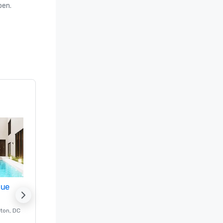
oen.
nue
Promote your venue
ton
, DC
Luxe-hotel in
Washington
, DC