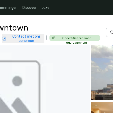
temmingen
Discover
Luxe
owntown
Contact met ons
|
Gecertificeerd voor
|
opnemen
duurzaamheid