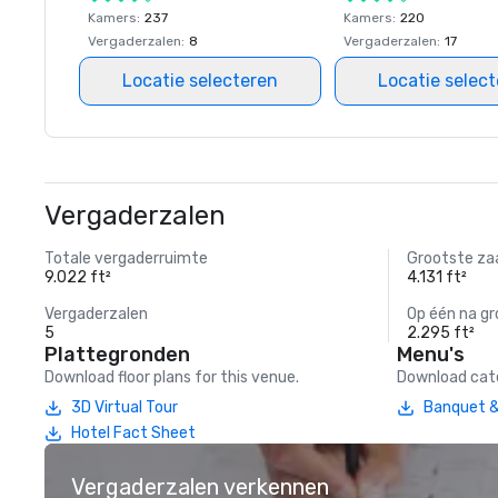
Kamers
:
237
Kamers
:
220
Vergaderzalen
:
8
Vergaderzalen
:
17
Locatie selecteren
Locatie selec
Vergaderzalen
Totale vergaderruimte
Grootste za
9.022 ft²
4.131 ft²
Vergaderzalen
Op één na gr
5
2.295 ft²
Plattegronden
Menu's
Download floor plans for this venue.
Download cate
3D Virtual Tour
Banquet &
Hotel Fact Sheet
Vergaderzalen verkennen