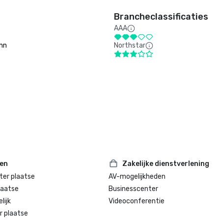
Brancheclassificaties
AAA
Inn
Northstar
ten
Zakelijke dienstverlening
ter plaatse
AV-mogelijkheden
laatse
Businesscenter
lijk
Videoconferentie
r plaatse