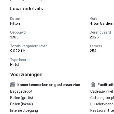
Locatiedetails
Keten
Merk
Hilton
Hilton Garden 
Gebouwd
Gerenoveerd
1985
2025
Totale vergaderruimte
Kamers
9.022 ft²
254
Type locatie
Hotel
Voorzieningen
Kamerkenmerken en gastenservice
Facilitei
Bagagedepot
Cadeauwinkel 
Bellen (gratis)
Catering ter p
Bellen (lokaal)
Huisdiervriende
Internettoegang
Restaurant te