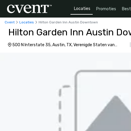
Locaties
Promoties
Bes
Cvent
Locaties
Hilton Garden Inn Austin Downtown
Hilton Garden Inn Austin D
500 N Interstate 35, Austin, TX, Verenigde Staten van
Amerika, 78701