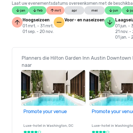
Laat uw evenementsdatums overeenkomen met de beschikbaarheid
jan
feb
mrt
apr
mei
jun
ju
Hoogseizoen
Voor- en naseizoen
Laagsei
01 mrt. - 31 mrt.
01 jun. - 
01 sep. - 20 nov.
21 nov. -
01 jan. - 
Planners die Hilton Garden Inn Austin Downtown 
naar
Promote your venue
Promote your venu
Luxe-hotel in
Washington
, DC
Luxe-hotel in
Washingt