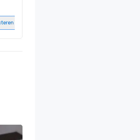
Kamers
:
237
Vergaderzalen
:
8
cteren
Locatie selecteren