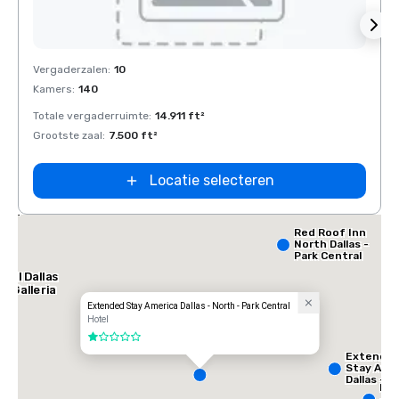
Removed from favorites
Rem
Vergaderzalen
:
10
Verga
Kamers
:
140
Kamer
Totale vergaderruimte
:
14.911 ft²
Total
Grootste zaal
:
7.500 ft²
Groots
Locatie selecteren
lace
orth
Red Roof Inn
North Dallas -
Park Central
tel Dallas
e Galleria
Extended Stay America Dallas - North - Park Central
Hotel
1 van 5
Extende
Stay Ame
Dallas -
InT
Greenvill