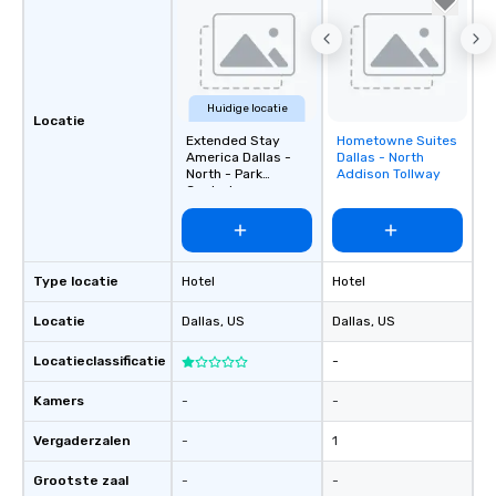
Huidige locatie
Locatie
Extended Stay
Hometowne Suites
Removed from
America Dallas -
Dallas - North
favorites
North - Park
Addison Tollway
Central
Type locatie
Hotel
Hotel
Locatie
Dallas
, US
Dallas
, US
Locatieclassificatie
-
Kamers
-
-
Vergaderzalen
-
1
Grootste zaal
-
-