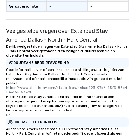
Vergaderruimte
-
-
Veelgestelde vragen over Extended Stay
America Dallas - North - Park Central
Bekijk veelgestelde vragen van Extended Stay America Dallas - North
- Park Central over gezondheid en veiligheid, duurzaamheid en
diversiteit en inclusie.
DUURZAME BEDRIJFSVOERING
Geef informatie over of een link naar doelstellingen/strategieën van
Extended Stay America Dallas - North - Park Central inzake
duurzaamheid of maatschappelijke impact die zijn gedeeld met het
publiek.
https://www.aboutstay.com/static-files/46bac423-97b6-45f3-85c4-
f0667d054e08
Heeft Extended Stay America Dallas - North - Park Central een
strategie die gericht is op het verwijderen en scheiden van afval
(bijvoorbeeld papier, karton, enz.)? Zo ja, beschrijf uw strategie voor
het verwijderen en scheiden van afval.
No
DIVERSITEIT EN INCLUSIE
Alleen voor Amerikaanse hotels: is Extended Stay America Dallas -
North - Park Central en/of het moederbedrijf gecertificeerd als een