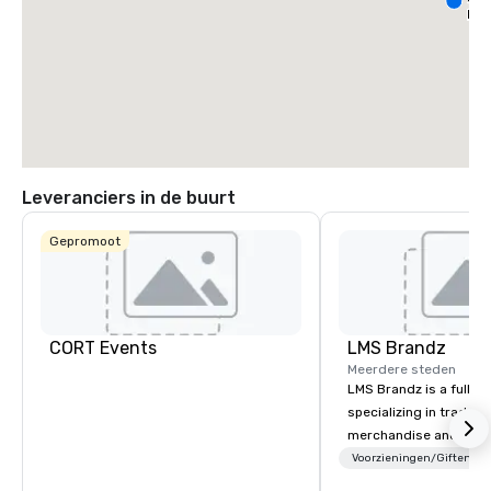
- N
Avenue
Dal
La Quinta Inn
Leveranciers in de buurt
& Suites by
Wyndham
Dallas North
Gepromoot
Central
CORT Events
LMS Brandz
Meerdere steden
LMS Brandz is a full-s
specializing in trade 
merchandise and muc
booth giveaways and 
Voorzieningen/Giften
to executive gifting, d