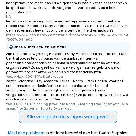
bedrijf dat voor meer dan 51% eigendom is van diverse personen? Zo
ja, geef aan als welke van de volgende diverse bedrijven u bent
gecertificeerd:
NA
Indien van toepassing, kunt u een link opgeven naar het openbare
rapport van Extended Stay America Dallas - North - Park Central over
de inzet en initiatieven voor diversiteit, gelijkheid en inclusie?
https://www.aboutstay.com/static-files/46bac423-97b6-45f3-85c4-
f0667d054e08
GEZONDHEID EN VEILIGHEID
Zijn de handelswijzen bij Extended Stay America Dallas - North - Park
Central opgesteld op basis van de aanbevelingen van
gezondheidsdiensten van openbare overheidsinstanties of privé-
organisaties? Zo ja, geef op van welke organisaties gebruik werd
gemaakt voor het ontwikkelen van deze handelswijzen.
Yes, AHLA, CDC, EPA, State/Local
Zorgt Extended Stay America Dallas - North - Park Central voor het
schoonmaken en desinfecteren van openbare ruimten and
voorzieningen die toegankelijk zijn voor het publiek (zoals
vergaderzalen, restaurants, liften, enz.)? Zo ja, beschrijf welke nieuwe
maatregelen worden getroffen.
Yes, EPA List-N cleaning products used.  Cleaning frequency of public 
areas 1 to 2x per shift, 3 to 6x per day.
Alle veelgestelde vragen weergeven
Meld een probleem
in dit locatieprofiel aan het Cvent Supplier