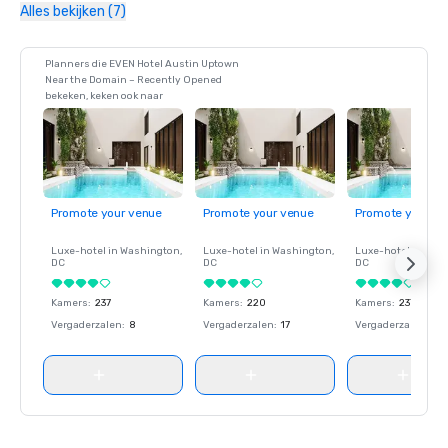
Alles bekijken (7)
Planners die EVEN Hotel Austin Uptown
Near the Domain – Recently Opened
bekeken, keken ook naar
Promote your venue
Promote your venue
Promote your ve
Luxe-hotel in
Washington
,
Luxe-hotel in
Washington
,
Luxe-hotel in
Wash
DC
DC
DC
Kamers
:
237
Kamers
:
220
Kamers
:
237
Vergaderzalen
:
8
Vergaderzalen
:
17
Vergaderzalen
:
8