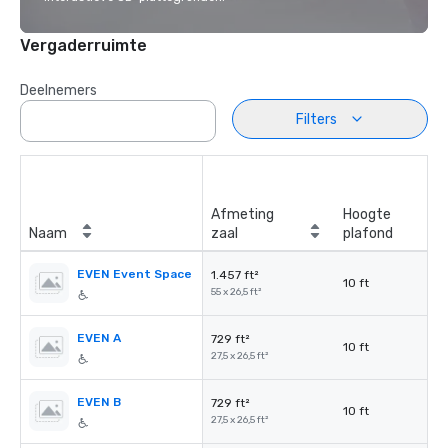
Vergaderruimte
Deelnemers
Filters
Afmeting
Hoogte
Naam
zaal
plafond
EVEN Event Space
1.457 ft²
10 ft
55 x 26,5 ft²
EVEN A
729 ft²
10 ft
27,5 x 26,5 ft²
EVEN B
729 ft²
10 ft
27,5 x 26,5 ft²