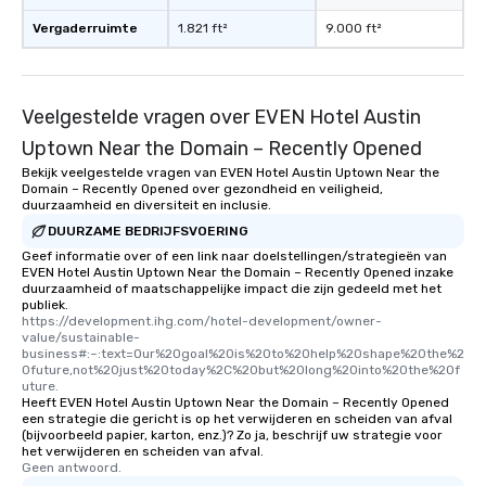
Vergaderruimte
1.821 ft²
9.000 ft²
Veelgestelde vragen over EVEN Hotel Austin
Uptown Near the Domain – Recently Opened
Bekijk veelgestelde vragen van EVEN Hotel Austin Uptown Near the
Domain – Recently Opened over gezondheid en veiligheid,
duurzaamheid en diversiteit en inclusie.
DUURZAME BEDRIJFSVOERING
Geef informatie over of een link naar doelstellingen/strategieën van
EVEN Hotel Austin Uptown Near the Domain – Recently Opened inzake
duurzaamheid of maatschappelijke impact die zijn gedeeld met het
publiek.
https://development.ihg.com/hotel-development/owner-
value/sustainable-
business#:~:text=Our%20goal%20is%20to%20help%20shape%20the%2
0future,not%20just%20today%2C%20but%20long%20into%20the%20f
uture.
Heeft EVEN Hotel Austin Uptown Near the Domain – Recently Opened
een strategie die gericht is op het verwijderen en scheiden van afval
(bijvoorbeeld papier, karton, enz.)? Zo ja, beschrijf uw strategie voor
het verwijderen en scheiden van afval.
Geen antwoord.