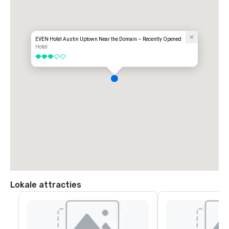
Vanaf de I-35 vanuit het zuiden neemt u afrit 246 Howard Lane. 
SH1825/Pflugerville. Rechts op Howard Lane, rechtsaf op de TX-1 
Loop/Mopac serviceweg rechtsaf bij de tweede rit voorbij Scofield 
Ridge Pkwy en sla rechtsaf naar de EVEN-ingang. 

Vanaf de I-35 in noordelijke richting neemt u afrit 245 Howard Lane. 
EVEN Hotel Austin Uptown Near the Domain – Recently Opened
Linksaf op Howard Lane, rechtsaf op de TX-1 Loop/Mopac-serviceweg 
Hotel
rechtsaf bij de tweede rit voorbij Scofield Ridge Pkwy en sla rechtsaf 
3 van 5
naar de EVEN-ingang.
Lokale attracties