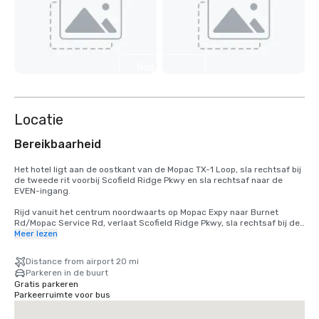
Nog 7
weergeven
Locatie
Bereikbaarheid
Het hotel ligt aan de oostkant van de Mopac TX-1 Loop, sla rechtsaf bij 
de tweede rit voorbij Scofield Ridge Pkwy en sla rechtsaf naar de 
EVEN-ingang. 

Rijd vanuit het centrum noordwaarts op Mopac Expy naar Burnet 
Rd/Mopac Service Rd, verlaat Scofield Ridge Pkwy, sla rechtsaf bij de 
tweede rit voorbij Scofield Ridge Pkwy en sla rechtsaf naar de EVEN-
Meer lezen
ingang. 

Distance from airport 20 mi
Van luchthaven TX-71 W naar US-183N naar TX-1 Loop/Mopac. Vanaf de 
Parkeren in de buurt
TX-1 Loop/Mopac verlaat u Scofield Ridge Pkwy, slaat u rechtsaf bij de 
Gratis parkeren
tweede rit voorbij Scofield Ridge Pkwy en slaat u rechtsaf naar de 
Parkeerruimte voor bus
EVEN-ingang. 
