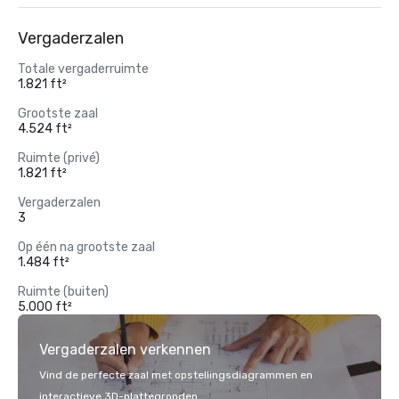
Vergaderzalen
Totale vergaderruimte
1.821 ft²
Grootste zaal
4.524 ft²
Ruimte (privé)
1.821 ft²
Vergaderzalen
3
Op één na grootste zaal
1.484 ft²
Ruimte (buiten)
5.000 ft²
Vergaderzalen verkennen
Vind de perfecte zaal met opstellingsdiagrammen en
interactieve 3D-plattegronden.