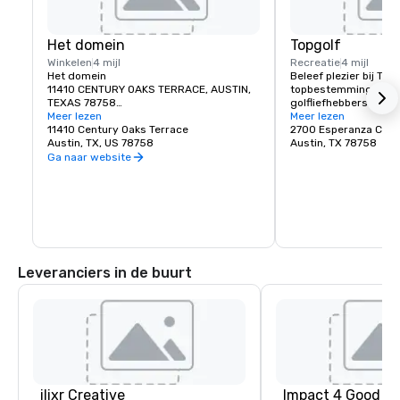
Het domein
Topgolf
Winkelen
4 mijl
Recreatie
4 mijl
Het domein

Beleef plezier bij TopG
11410 CENTURY OAKS TERRACE, AUSTIN, 
topbestemming voor 
TEXAS 78758

golfliefhebbers als b
Meer lezen
een hightech driving
Meer lezen
The Domain in Austin is een levendige 
11410 Century Oaks Terrace
interactieve games, h
2700 Esperanza Cros
ontwikkeling voor gemengd gebruik die 
Austin, TX, US 78758
levendige sfeer. Met 
Austin, TX 78758
luxe wonen, winkelen, dineren en 
klimaatregeling, een 
Ga naar website
entertainment naadloos combineert. 
verschillende vaardi
Deze dynamische gemeenschap heeft 
biedt TopGolf een per
een moderne en kosmopolitische sfeer 
en gezelligheid voor a
en biedt een breed scala aan luxe 
winkels, trendy restaurants en stijlvolle 
woningen. Van boetiekjes tot levendige 
evenementen, The Domain creëert een 
stedelijke oase waar gemak en luxe 
Leveranciers in de buurt
samenkomen, waardoor zowel bewoners 
als bezoekers een uitzonderlijke 
stedelijke ervaring krijgen.
ilixr Creative
Impact 4 Good