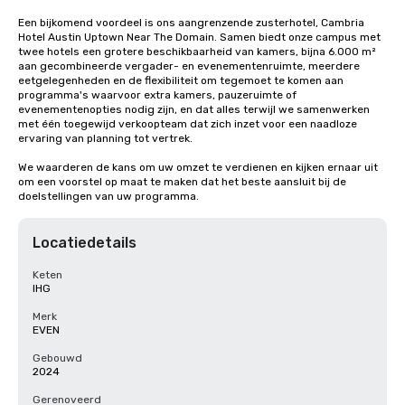
Een bijkomend voordeel is ons aangrenzende zusterhotel, Cambria 
Hotel Austin Uptown Near The Domain. Samen biedt onze campus met 
twee hotels een grotere beschikbaarheid van kamers, bijna 6.000 m² 
aan gecombineerde vergader- en evenementenruimte, meerdere 
eetgelegenheden en de flexibiliteit om tegemoet te komen aan 
programma's waarvoor extra kamers, pauzeruimte of 
evenementenopties nodig zijn, en dat alles terwijl we samenwerken 
met één toegewijd verkoopteam dat zich inzet voor een naadloze 
ervaring van planning tot vertrek.

We waarderen de kans om uw omzet te verdienen en kijken ernaar uit 
om een voorstel op maat te maken dat het beste aansluit bij de 
doelstellingen van uw programma.
Locatiedetails
Keten
IHG
Merk
EVEN
Gebouwd
2024
Gerenoveerd