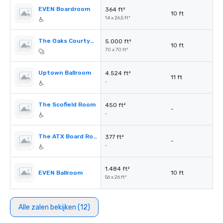
EVEN Boardroom
364 ft²
10 ft
14 x 26,5 ft²
The Oaks Courtyard
5.000 ft²
10 ft
70 x 70 ft²
Uptown Ballroom
4.524 ft²
11 ft
-
The Scofield Room
450 ft²
-
-
The ATX Board Room
377 ft²
-
-
1.484 ft²
EVEN Ballroom
10 ft
56 x 26 ft²
Alle zalen bekijken (12)