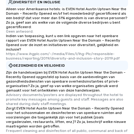
DIVERSITEIT EN INCLUSIE
Alleen voor Amerikaanse hotels: is EVEN Hotel Austin Uptown Near the
Domain – Recently Opened en/of het moederbedrijf gecertificeerd als
een bedrijf dat voor meer dan 51% eigendom is van diverse personen?
Zo ja, geef aan als welke van de volgende diverse bedrijven u bent
gecertificeerd:
Geen antwoord.
Indien van toepassing, kunt u een link opgeven naar het openbare
rapport van EVEN Hotel Austin Uptown Near the Domain – Recently
Opened over de inzet en initiatieven voor diversiteit, gelijkheid en
inclusie?
https://www.ihgplc.com/~/media/Files/I/Ihg-Plc/responsible-
business/reporting/2019/diversity-and-inclusion-story-2019.pdf
GEZONDHEID EN VEILIGHEID
Zijn de handelswijzen bij EVEN Hotel Austin Uptown Near the Domain –
Recently Opened opgesteld op basis van de aanbevelingen van
gezondheidsdiensten van openbare overheidsinstanties of privé-
organisaties? Zo ja, geef op van welke organisaties gebruik werd
gemaakt voor het ontwikkelen van deze handelswijzen.
Advisory documents/posters are displayed throughout the hotel to 
promote key messages among guests and staff. Messages are also 
shared during daily staff meetings.
Zorgt EVEN Hotel Austin Uptown Near the Domain – Recently Opened
voor het schoonmaken en desinfecteren van openbare ruimten and
voorzieningen die toegankelijk zijn voor het publiek (zoals
vergaderzalen, restaurants, liften, enz.)? Zo ja, beschrijf welke nieuwe
maatregelen worden getroffen.
Frequent cleaning and disinfection of all public, communal and back of 