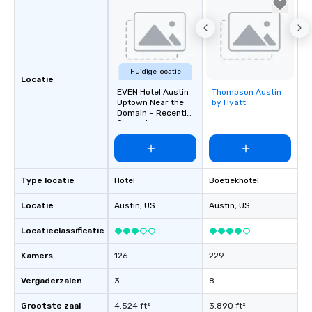
Huidige locatie
Locatie
EVEN Hotel Austin
Thompson Austin
Removed from
Uptown Near the
by Hyatt
favorites
Domain – Recently
Opened
Type locatie
Hotel
Boetiekhotel
Locatie
Austin
, US
Austin
, US
Locatieclassificatie
Kamers
126
229
Vergaderzalen
3
8
Grootste zaal
4.524 ft²
3.890 ft²