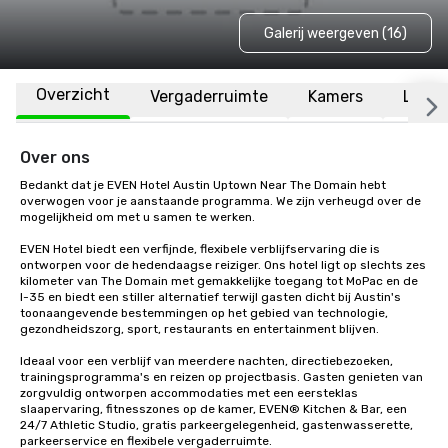
Galerij weergeven (16)
Overzicht
Vergaderruimte
Kamers
Locat
Over ons
Bedankt dat je EVEN Hotel Austin Uptown Near The Domain hebt 
overwogen voor je aanstaande programma. We zijn verheugd over de 
mogelijkheid om met u samen te werken.

EVEN Hotel biedt een verfijnde, flexibele verblijfservaring die is 
ontworpen voor de hedendaagse reiziger. Ons hotel ligt op slechts zes 
kilometer van The Domain met gemakkelijke toegang tot MoPac en de 
I-35 en biedt een stiller alternatief terwijl gasten dicht bij Austin's 
toonaangevende bestemmingen op het gebied van technologie, 
gezondheidszorg, sport, restaurants en entertainment blijven.

Ideaal voor een verblijf van meerdere nachten, directiebezoeken, 
trainingsprogramma's en reizen op projectbasis. Gasten genieten van 
zorgvuldig ontworpen accommodaties met een eersteklas 
slaapervaring, fitnesszones op de kamer, EVEN® Kitchen & Bar, een 
24/7 Athletic Studio, gratis parkeergelegenheid, gastenwasserette, 
parkeerservice en flexibele vergaderruimte.
