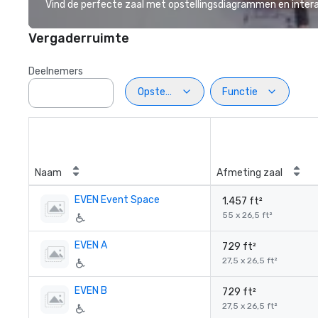
Vind de perfecte zaal met opstellingsdiagrammen en inter
Vergaderruimte
Deelnemers
Opstelling
Functie
Naam
Afmeting zaal
EVEN Event Space
1.457 ft²
55 x 26,5 ft²
EVEN A
729 ft²
27,5 x 26,5 ft²
EVEN B
729 ft²
27,5 x 26,5 ft²