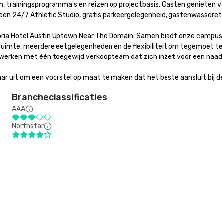
ken, trainingsprogramma's en reizen op projectbasis. Gasten geniete
een 24/7 Athletic Studio, gratis parkeergelegenheid, gastenwasserette
bria Hotel Austin Uptown Near The Domain. Samen biedt onze campus 
uimte, meerdere eetgelegenheden en de flexibiliteit om tegemoet t
nwerken met één toegewijd verkoopteam dat zich inzet voor een naadlo
ar uit om een voorstel op maat te maken dat het beste aansluit bij 
Brancheclassificaties
AAA
Northstar