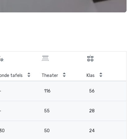
onde tafels
Theater
Klas
Ver
-
116
56
3
-
55
28
18
30
50
24
-