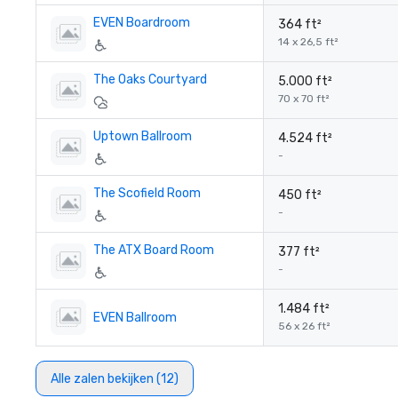
EVEN Boardroom
364 ft²
14 x 26,5 ft²
The Oaks Courtyard
5.000 ft²
70 x 70 ft²
Uptown Ballroom
4.524 ft²
-
The Scofield Room
450 ft²
-
The ATX Board Room
377 ft²
-
1.484 ft²
EVEN Ballroom
56 x 26 ft²
Alle zalen bekijken (12)