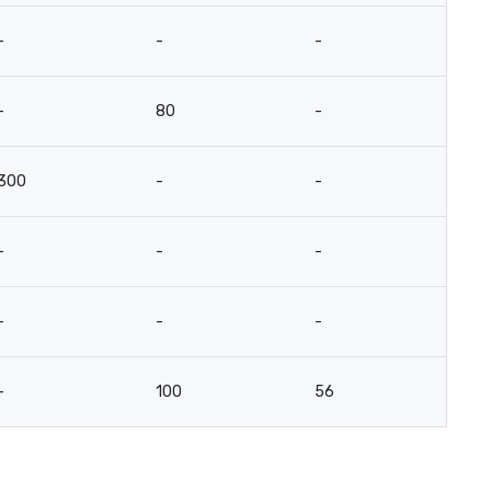
-
-
-
10
-
80
-
-
300
-
-
-
-
-
-
-
-
-
-
12
-
100
56
3