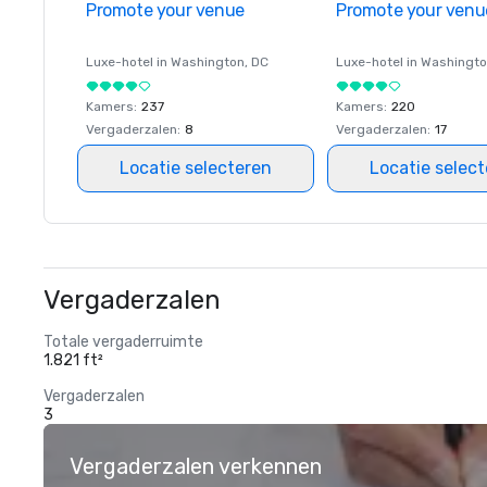
Promote your venue
Promote your venu
Luxe-hotel in
Washington
, DC
Luxe-hotel in
Washingt
Kamers
:
237
Kamers
:
220
Vergaderzalen
:
8
Vergaderzalen
:
17
Locatie selecteren
Locatie selec
Vergaderzalen
Totale vergaderruimte
1.821 ft²
Vergaderzalen
3
Vergaderzalen verkennen