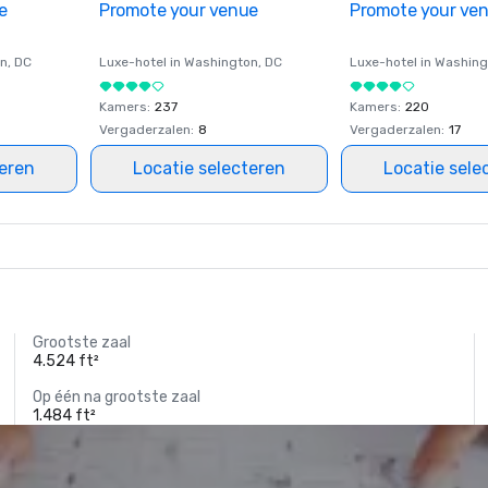
e
Promote your venue
Promote your ve
on
, DC
Luxe-hotel in
Washington
, DC
Luxe-hotel in
Washing
Kamers
:
237
Kamers
:
220
Vergaderzalen
:
8
Vergaderzalen
:
17
teren
Locatie selecteren
Locatie sele
Grootste zaal
4.524 ft²
Op één na grootste zaal
1.484 ft²