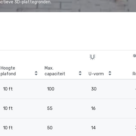
actieve 3D-plattegronden.
Hoogte
Max.
plafond
capaciteit
U-vorm
R
10 ft
100
30
10 ft
55
16
10 ft
50
14