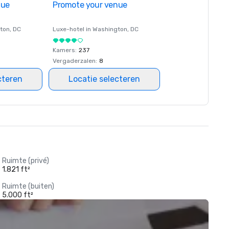
nue
Promote your venue
ton
, DC
Luxe-hotel in
Washington
, DC
Kamers
:
237
Vergaderzalen
:
8
cteren
Locatie selecteren
Ruimte (privé)
1.821 ft²
Ruimte (buiten)
5.000 ft²