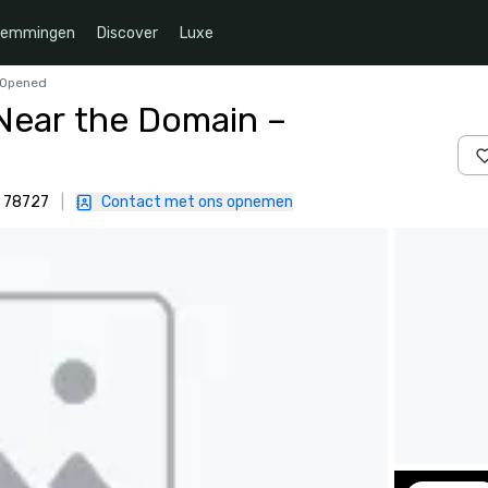
temmingen
Discover
Luxe
 Opened
Near the Domain –
, 78727
|
Contact met ons opnemen