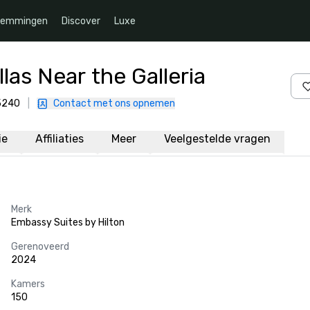
temmingen
Discover
Luxe
las Near the Galleria
75240
|
Contact met ons opnemen
ie
Affiliaties
Meer
Veelgestelde vragen
Merk
Embassy Suites by Hilton
Gerenoveerd
2024
Kamers
150