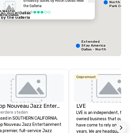
Embassy Suites by Hilton Dallas Near
North Dallas 
the Galleria
Park Central
e Westin
ed from favorites
Removed from
Hotel
•
AC Hotel Dallas
3 van 5
zalen
:
Kamers
:
leria Dallas
by the Galleria
127
rgaderruimte
:
Grootste zaal
:
650 ft²
Extended
Stay America
Locatie selecteren
Dallas - North
- Park Central
Gepromoot
Pop Nouveau Jazz Entertainment
LVE
La Quinta Inn
& Suites by
erdere steden
LVE is an independent, family
Wyndham
Dallas North
sed in SOUTHERN CALIFORNIA,
owned business that our clie
Central
p Nouveau Jazz Entertainment
have come to rely on for ove
 a premier, full-service Jazz
years. We are headquartered 