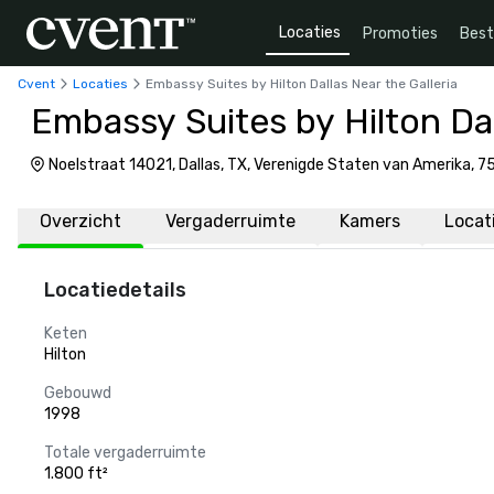
Locaties
Promoties
Bes
Cvent
Locaties
Embassy Suites by Hilton Dallas Near the Galleria
Embassy Suites by Hilton Dal
Noelstraat 14021, Dallas, TX, Verenigde Staten van Amerika, 
Overzicht
Vergaderruimte
Kamers
Locat
Locatiedetails
Keten
Hilton
Gebouwd
1998
Totale vergaderruimte
1.800 ft²