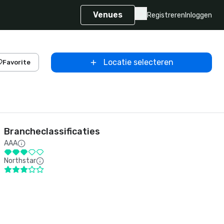
Venues
Registreren
Inloggen
Locatie selecteren
Favorite
Brancheclassificaties
AAA
Northstar