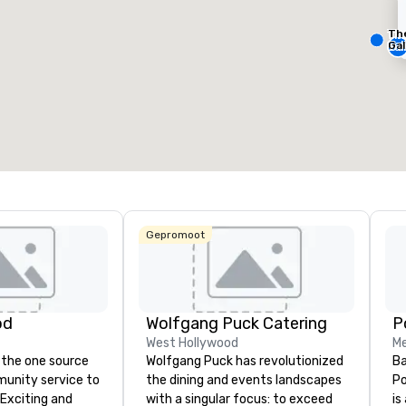
Th
Removed from favorites
Remov
ergaderzalen
:
Kamers
:
Vergader
Gal
23
448
1
otale vergaderruimte
:
Grootste zaal
:
Totale ve
0.000 ft²
11.748 ft²
650 ft²
Locatie selecteren
Gepromoot
od
Wolfgang Puck Catering
West Hollywood
Me
 the one source
Wolfgang Puck has revolutionized
Ba
munity service to
the dining and events landscapes
Po
 Exciting and
with a singular focus: to exceed
is