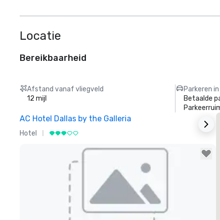
Locatie
Bereikbaarheid
Afstand vanaf vliegveld
Parkeren in
12 mijl
Betaalde p
Parkeerrui
AC Hotel Dallas by the Galleria
T
Hotel
H