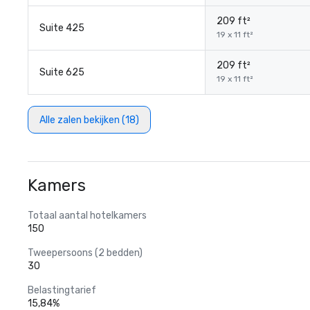
209 ft²
Suite 425
19 x 11 ft²
209 ft²
Suite 625
19 x 11 ft²
Alle zalen bekijken (18)
Kamers
Totaal aantal hotelkamers
150
Tweepersoons (2 bedden)
30
Belastingtarief
15,84%