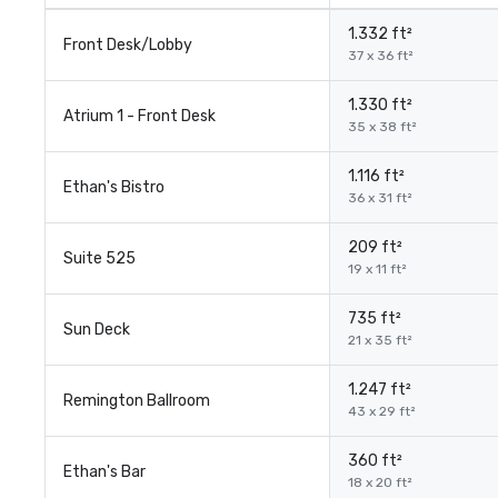
1.332 ft²
Front Desk/Lobby
37 x 36 ft²
1.330 ft²
Atrium 1 - Front Desk
35 x 38 ft²
1.116 ft²
Ethan's Bistro
36 x 31 ft²
209 ft²
Suite 525
19 x 11 ft²
735 ft²
Sun Deck
21 x 35 ft²
1.247 ft²
Remington Ballroom
43 x 29 ft²
360 ft²
Ethan's Bar
18 x 20 ft²