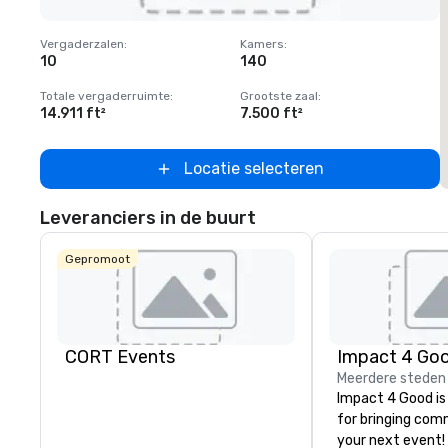
Removed from favorites
Vergaderzalen
:
Kamers
:
V
10
140
Totale vergaderruimte
:
Grootste zaal
:
T
14.911 ft²
7.500 ft²
5
Locatie selecteren
Leveranciers in de buurt
Gepromoot
CORT Events
Impact 4 Go
Meerdere steden
Impact 4 Good is
for bringing com
your next event!