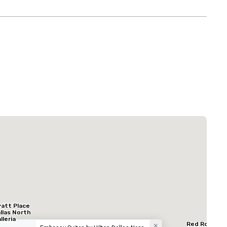
La Quinta Inn & Suites by Wyndham Dallas North Central
Hotel
att Place
llas North
lleria
Red Roof In