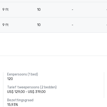
9 ft
10
-
9 ft
10
-
Eenpersoons (1 bed)
120
Tarief tweepersoons (2 bedden)
US$ 129,00 - US$ 319,00
Bezettingsgraad
15,93%