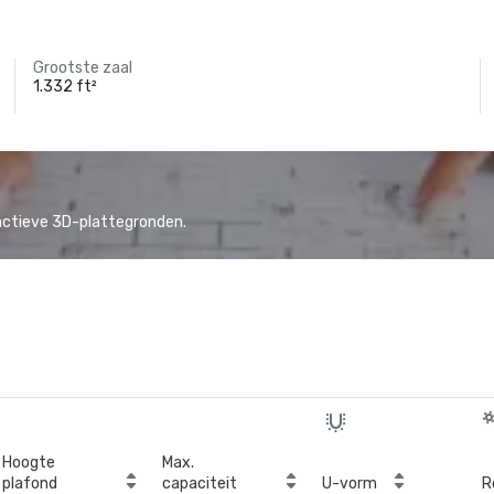
Grootste zaal
1.332 ft²
actieve 3D-plattegronden.
Hoogte
Max.
plafond
capaciteit
U-vorm
R