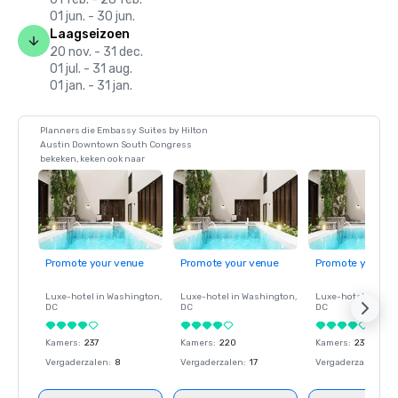
01 jun. - 30 jun.
Laagseizoen
20 nov. - 31 dec.
01 jul. - 31 aug.
01 jan. - 31 jan.
Planners die Embassy Suites by Hilton
Austin Downtown South Congress
bekeken, keken ook naar
Promote your venue
Promote your venue
Promote your ve
Luxe-hotel in
Washington
,
Luxe-hotel in
Washington
,
Luxe-hotel in
Wash
DC
DC
DC
Kamers
:
237
Kamers
:
220
Kamers
:
237
Vergaderzalen
:
8
Vergaderzalen
:
17
Vergaderzalen
:
8