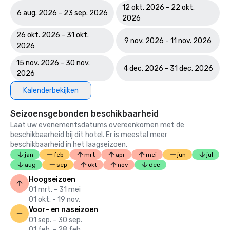
12 okt. 2026 - 22 okt.
6 aug. 2026 - 23 sep. 2026
2026
26 okt. 2026 - 31 okt.
9 nov. 2026 - 11 nov. 2026
2026
15 nov. 2026 - 30 nov.
4 dec. 2026 - 31 dec. 2026
2026
Kalenderbekijken
Seizoensgebonden beschikbaarheid
Laat uw evenementsdatums overeenkomen met de
beschikbaarheid bij dit hotel. Er is meestal meer
beschikbaarheid in het laagseizoen.
jan
feb
mrt
apr
mei
jun
jul
aug
sep
okt
nov
dec
Hoogseizoen
01 mrt. - 31 mei
01 okt. - 19 nov.
Voor- en naseizoen
01 sep. - 30 sep.
01 feb. - 28 feb.