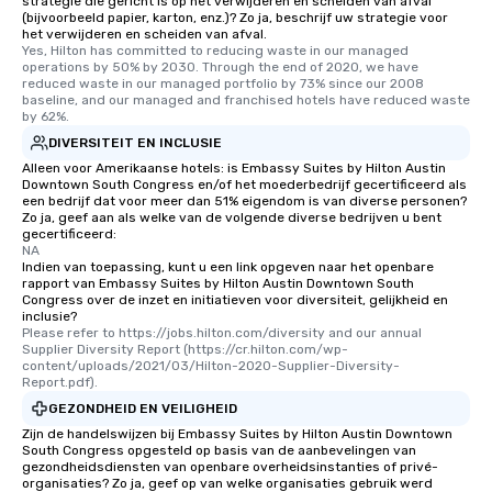
strategie die gericht is op het verwijderen en scheiden van afval
(bijvoorbeeld papier, karton, enz.)? Zo ja, beschrijf uw strategie voor
het verwijderen en scheiden van afval.
Yes, Hilton has committed to reducing waste in our managed 
operations by 50% by 2030. Through the end of 2020, we have 
reduced waste in our managed portfolio by 73% since our 2008 
baseline, and our managed and franchised hotels have reduced waste 
by 62%.
DIVERSITEIT EN INCLUSIE
Alleen voor Amerikaanse hotels: is Embassy Suites by Hilton Austin
Downtown South Congress en/of het moederbedrijf gecertificeerd als
een bedrijf dat voor meer dan 51% eigendom is van diverse personen?
Zo ja, geef aan als welke van de volgende diverse bedrijven u bent
gecertificeerd:
NA
Indien van toepassing, kunt u een link opgeven naar het openbare
rapport van Embassy Suites by Hilton Austin Downtown South
Congress over de inzet en initiatieven voor diversiteit, gelijkheid en
inclusie?
Please refer to https://jobs.hilton.com/diversity and our annual 
Supplier Diversity Report (https://cr.hilton.com/wp-
content/uploads/2021/03/Hilton-2020-Supplier-Diversity-
Report.pdf).
GEZONDHEID EN VEILIGHEID
Zijn de handelswijzen bij Embassy Suites by Hilton Austin Downtown
South Congress opgesteld op basis van de aanbevelingen van
gezondheidsdiensten van openbare overheidsinstanties of privé-
organisaties? Zo ja, geef op van welke organisaties gebruik werd