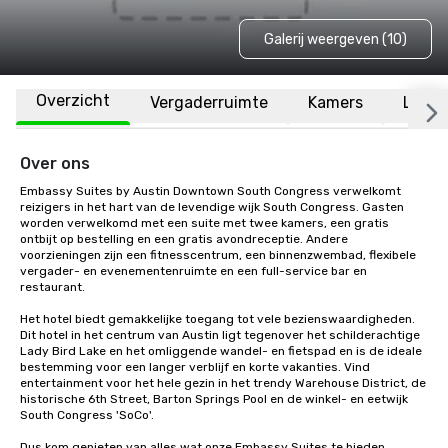
Galerij weergeven (10)
Overzicht
Vergaderruimte
Kamers
Locat
Over ons
Embassy Suites by Austin Downtown South Congress verwelkomt 
reizigers in het hart van de levendige wijk South Congress. Gasten 
worden verwelkomd met een suite met twee kamers, een gratis 
ontbijt op bestelling en een gratis avondreceptie. Andere 
voorzieningen zijn een fitnesscentrum, een binnenzwembad, flexibele 
vergader- en evenementenruimte en een full-service bar en 
restaurant. 

Het hotel biedt gemakkelijke toegang tot vele bezienswaardigheden. 
Dit hotel in het centrum van Austin ligt tegenover het schilderachtige 
Lady Bird Lake en het omliggende wandel- en fietspad en is de ideale 
bestemming voor een langer verblijf en korte vakanties. Vind 
entertainment voor het hele gezin in het trendy Warehouse District, de 
historische 6th Street, Barton Springs Pool en de winkel- en eetwijk 
South Congress 'SoCo'. 

Dus kom genieten van alles wat onze Embassy Suites te bieden 