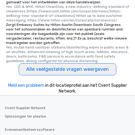
gemaakt voor het ontwikkelen van deze handelswijzen.
Yes, CDC & WHO. Hilton CleanStay, a new industry-defining standard of 
cleanliness (https://newsroom.hilton.com/corporate/news/hilton-
defining-new-standard-of-cleanliness) Hilton up to date customer 
messaging: https://www.hilton.com/en/corporate/coronavirus/
Zorgt Embassy Suites by Hilton Austin Downtown South Congress
voor het schoonmaken en desinfecteren van openbare ruimten and
voorzieningen die toegankelijk zijn voor het publiek (zoals
vergaderzalen, restaurants, liften, enz.)? Zo ja, beschrijf welke nieuwe
maatregelen worden getroffen.
Yes, Install hand sanitizer stations/disinfecting wipes in public areas & 
on shuttles; enhanced cleaning of high touch areas, lobbies, elevators, 
doors, bathrooms; F&B service in accordance with food safety 
guidelines, dining configured for physical distancing
Alle veelgestelde vragen weergeven
Meld een probleem
in dit locatieprofiel aan het Cvent Supplier
Network.
Cvent Supplier Network
Oplossingen ter plaatse
Evenementbeheerssoftware