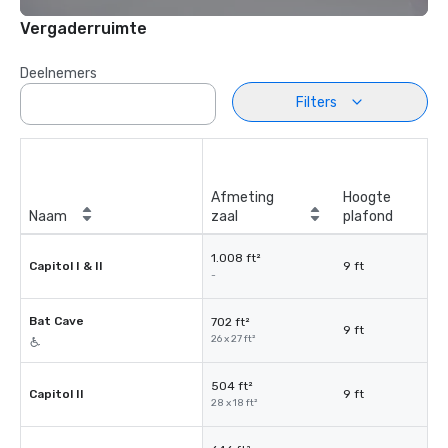
Vergaderruimte
Deelnemers
Filters
Afmeting
Hoogte
Naam
zaal
plafond
1.008 ft²
Capitol I & II
9 ft
-
Bat Cave
702 ft²
9 ft
26 x 27 ft²
504 ft²
Capitol II
9 ft
28 x 18 ft²