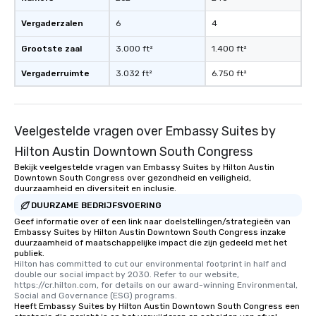
Vergaderzalen
6
4
Grootste zaal
3.000 ft²
1.400 ft²
Vergaderruimte
3.032 ft²
6.750 ft²
Veelgestelde vragen over Embassy Suites by
Hilton Austin Downtown South Congress
Bekijk veelgestelde vragen van Embassy Suites by Hilton Austin
Downtown South Congress over gezondheid en veiligheid,
duurzaamheid en diversiteit en inclusie.
DUURZAME BEDRIJFSVOERING
Geef informatie over of een link naar doelstellingen/strategieën van
Embassy Suites by Hilton Austin Downtown South Congress inzake
duurzaamheid of maatschappelijke impact die zijn gedeeld met het
publiek.
Hilton has committed to cut our environmental footprint in half and 
double our social impact by 2030. Refer to our website, 
https://cr.hilton.com, for details on our award-winning Environmental, 
Social and Governance (ESG) programs.
Heeft Embassy Suites by Hilton Austin Downtown South Congress een