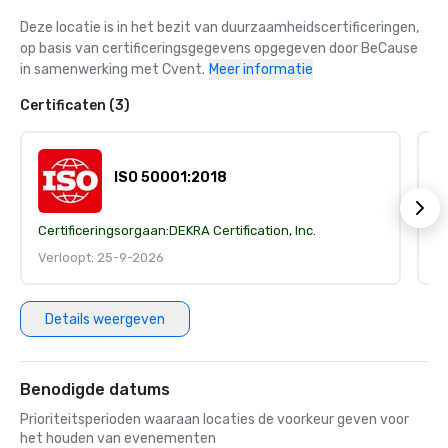
Deze locatie is in het bezit van duurzaamheidscertificeringen, 
op basis van certificeringsgegevens opgegeven door BeCause 
in samenwerking met Cvent.
Meer informatie
Certificaten (3)
ISO 50001:2018
Certificeringsorgaan:
DEKRA Certification, Inc.
Ce
Verloopt: 25-9-2026
V
Details weergeven
Benodigde datums
Prioriteitsperioden waaraan locaties de voorkeur geven voor
het houden van evenementen