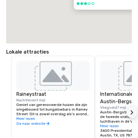
3 van 5
Lokale attracties
Raineystraat
Internationale 
Nachtleven
1 mijl
Austin-Bergstr
Geniet van gerenoveerde huizen die zijn 
Vliegveld
7 mijl
omgebouwd tot bungalowbars in Rainey 
Austin-Bergstrom Inte
Street. Dit is zowel overdag als's avonds 
de tweede snelst gro
een geweldige bestemming voor 
Meer lezen
luchthaven in de Vere
cocktails, sit-down dining en 
Ga naar website
Austin-Bergstrom is 
Meer lezen
foodtruckparken.
economische motor in
3600 Presidential Bo
zorgt voor meer dan 
Austin, TX, US 78719