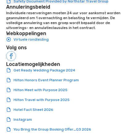
Safety Document Provided by Northstar Travel Group
celebrations where people share
Annuleringsbeleid
laughter and find joy. From birthdays,
Individuele reserveringen moeten 24 uur voor aankomst worden 
to anniversaries, to graduations and
geannuleerd om 1 overnachting en belasting te vermijden. De 
more, Premiere will bring the basics
volledige annulering van een groep wordt bepaald door de 
uitvoerings- en annulatieclausules in het contract.
you need to the party, and provide the
Webkoppelingen
‘frills’ you want to help realize your
Virtuele rondleiding
event dreams. If on the other hand,
Volg ons
you’re wanting to ‘get down to
business’, we can handle your wants
and needs equally well. We’re in
Locatiemogelijkheden
business too, and we know you’re
Get Ready Wedding Package 2024
looking for the best rental and event
Hilton Honors Event Planner Program
value, and we’re proud to say that
Premiere is that best-value option. At
Hilton Meet with Purpose 2025
Premiere, our industry experience,
Hilton Travel with Purpose 2025
proven expertise, rental product
offerings, and friendly, helpful support
Hotel Fact Sheet 2026
makes life easier for event planners,
meeting planners and destination
Instagram
management companies. We respect
You Bring the Group Booking Offer_Q3 2026
your knowledge, understand your