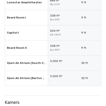
646 ft²
Lonestar Amphitheater
9 ft
38 x 17 ft²
338 ft²
Board Room I
9 ft
26 x 13 ft²
504 ft²
Capitol I
9 ft
28 x 18 ft²
338 ft²
Board Room II
9 ft
26 x 13 ft²
3.000 ft²
Open Air Atrium (South Congress)
32 ft
-
3.000 ft²
Open Air Atrium (Barton Springs)
32 ft
-
Kamers