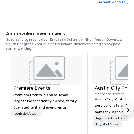
indirecte banen in de
Ga naar website
Texas. De weerspiegel
gerechten, muziek, ku
klantenservice heeft
erkenning opgeleverd
tweede plaats voor B
luchthaven in de Fod
Aanbevolen leveranciers
2019.
Speciaal uitgezocht door Embassy Suites by Hilton Austin Downtown 
South Congress voor hun betrouwbare dienstverlening en soepele 
samenwerking.
Premiere Events
Austin City Phot
Meerdere steden
Premiere Events is one of Texas’
Austin City Photo Booth 
largest independently owned, family
service, photo and vid
operated tent and event rental
company, specializing 
companies. With 4 ideally located
Logistiek/decor
of all occasions inclu
Ingehuurde entertainme
central Texas showrooms, whichever
festivals, brand launc
Logistiek/decor
Premiere destination you choose,
experimental marketing
you’ll be graciously welcomed and