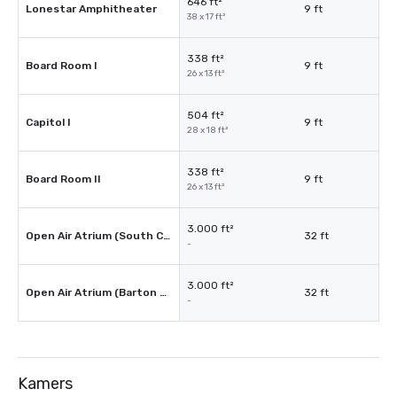
646 ft²
Lonestar Amphitheater
9 ft
38 x 17 ft²
338 ft²
Board Room I
9 ft
26 x 13 ft²
504 ft²
Capitol I
9 ft
28 x 18 ft²
338 ft²
Board Room II
9 ft
26 x 13 ft²
3.000 ft²
Open Air Atrium (South Congress)
32 ft
-
3.000 ft²
Open Air Atrium (Barton Springs)
32 ft
-
Kamers