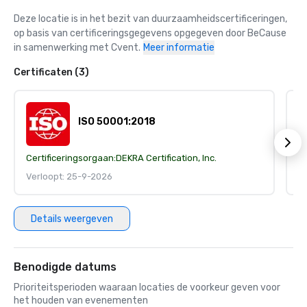
Deze locatie is in het bezit van duurzaamheidscertificeringen, 
op basis van certificeringsgegevens opgegeven door BeCause 
in samenwerking met Cvent.
Meer informatie
Certificaten (3)
ISO 50001:2018
Certificeringsorgaan:
DEKRA Certification, Inc.
Ce
Verloopt: 25-9-2026
V
Details weergeven
Benodigde datums
Prioriteitsperioden waaraan locaties de voorkeur geven voor
het houden van evenementen