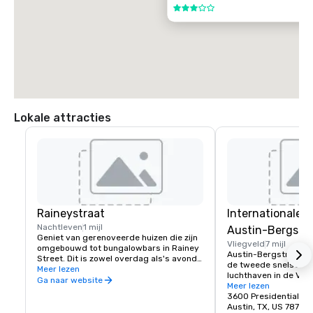
3 van 5
Lokale attracties
Raineystraat
Internationale 
Nachtleven
1 mijl
Austin-Bergstr
Geniet van gerenoveerde huizen die zijn 
Vliegveld
7 mijl
omgebouwd tot bungalowbars in Rainey 
Austin-Bergstrom Inte
Street. Dit is zowel overdag als's avonds 
de tweede snelst gro
een geweldige bestemming voor 
Meer lezen
luchthaven in de Vere
cocktails, sit-down dining en 
Ga naar website
Austin-Bergstrom is 
Meer lezen
foodtruckparken.
economische motor in
3600 Presidential Bo
zorgt voor meer dan 
Austin, TX, US 78719