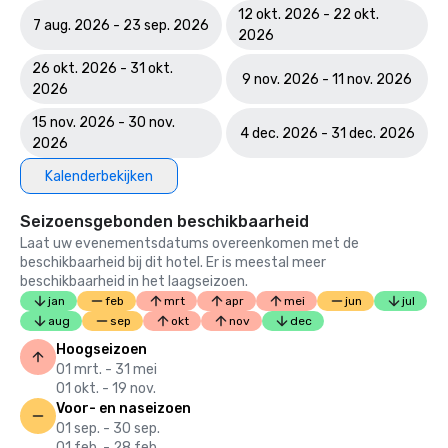
12 okt. 2026 - 22 okt.
7 aug. 2026 - 23 sep. 2026
2026
26 okt. 2026 - 31 okt.
9 nov. 2026 - 11 nov. 2026
2026
15 nov. 2026 - 30 nov.
4 dec. 2026 - 31 dec. 2026
2026
Kalenderbekijken
Seizoensgebonden beschikbaarheid
Laat uw evenementsdatums overeenkomen met de
beschikbaarheid bij dit hotel. Er is meestal meer
beschikbaarheid in het laagseizoen.
jan
feb
mrt
apr
mei
jun
jul
aug
sep
okt
nov
dec
Hoogseizoen
01 mrt. - 31 mei
01 okt. - 19 nov.
Voor- en naseizoen
01 sep. - 30 sep.
01 feb. - 28 feb.