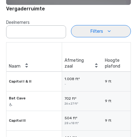
Vergaderruimte
Deelnemers
Filters
Afmeting
Hoogte
Naam
zaal
plafond
1.008 ft²
Capitol I & II
9 ft
-
Bat Cave
702 ft²
9 ft
26 x 27 ft²
504 ft²
Capitol II
9 ft
28 x 18 ft²