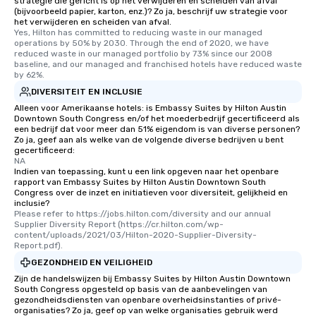
strategie die gericht is op het verwijderen en scheiden van afval
(bijvoorbeeld papier, karton, enz.)? Zo ja, beschrijf uw strategie voor
het verwijderen en scheiden van afval.
Yes, Hilton has committed to reducing waste in our managed 
operations by 50% by 2030. Through the end of 2020, we have 
reduced waste in our managed portfolio by 73% since our 2008 
baseline, and our managed and franchised hotels have reduced waste 
by 62%.
DIVERSITEIT EN INCLUSIE
Alleen voor Amerikaanse hotels: is Embassy Suites by Hilton Austin
Downtown South Congress en/of het moederbedrijf gecertificeerd als
een bedrijf dat voor meer dan 51% eigendom is van diverse personen?
Zo ja, geef aan als welke van de volgende diverse bedrijven u bent
gecertificeerd:
NA
Indien van toepassing, kunt u een link opgeven naar het openbare
rapport van Embassy Suites by Hilton Austin Downtown South
Congress over de inzet en initiatieven voor diversiteit, gelijkheid en
inclusie?
Please refer to https://jobs.hilton.com/diversity and our annual 
Supplier Diversity Report (https://cr.hilton.com/wp-
content/uploads/2021/03/Hilton-2020-Supplier-Diversity-
Report.pdf).
GEZONDHEID EN VEILIGHEID
Zijn de handelswijzen bij Embassy Suites by Hilton Austin Downtown
South Congress opgesteld op basis van de aanbevelingen van
gezondheidsdiensten van openbare overheidsinstanties of privé-
organisaties? Zo ja, geef op van welke organisaties gebruik werd