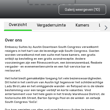
Galerij weergeven (10)
Overzicht
Vergaderruimte
Kamers
Locat
Over ons
Embassy Suites by Austin Downtown South Congress verwelkomt 
reizigers in het hart van de levendige wijk South Congress. Gasten 
worden verwelkomd met een suite met twee kamers, een gratis 
ontbijt op bestelling en een gratis avondreceptie. Andere 
voorzieningen zijn een fitnesscentrum, een binnenzwembad, flexibele 
vergader- en evenementenruimte en een full-service bar en 
restaurant. 

Het hotel biedt gemakkelijke toegang tot vele bezienswaardigheden. 
Dit hotel in het centrum van Austin ligt tegenover het schilderachtige 
Lady Bird Lake en het omliggende wandel- en fietspad en is de ideale 
bestemming voor een langer verblijf en korte vakanties. Vind 
entertainment voor het hele gezin in het trendy Warehouse District, de 
historische 6th Street, Barton Springs Pool en de winkel- en eetwijk 
South Congress 'SoCo'. 

Dus kom genieten van alles wat onze Embassy Suites te bieden 