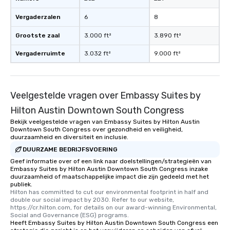
Vergaderzalen
6
8
Grootste zaal
3.000 ft²
3.890 ft²
Vergaderruimte
3.032 ft²
9.000 ft²
Veelgestelde vragen over Embassy Suites by
Hilton Austin Downtown South Congress
Bekijk veelgestelde vragen van Embassy Suites by Hilton Austin
Downtown South Congress over gezondheid en veiligheid,
duurzaamheid en diversiteit en inclusie.
DUURZAME BEDRIJFSVOERING
Geef informatie over of een link naar doelstellingen/strategieën van
Embassy Suites by Hilton Austin Downtown South Congress inzake
duurzaamheid of maatschappelijke impact die zijn gedeeld met het
publiek.
Hilton has committed to cut our environmental footprint in half and 
double our social impact by 2030. Refer to our website, 
https://cr.hilton.com, for details on our award-winning Environmental, 
Social and Governance (ESG) programs.
Heeft Embassy Suites by Hilton Austin Downtown South Congress een