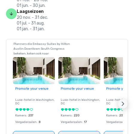
01 jun. - 30 jun.
Laagseizoen
20 nov. - 31 dec.
01 jul. - 31 aug.
01 jan. - 31 jan.
Planners die Embassy Suites by Hilton
Austin Downtown South Congress
bekeken, keken ook naar
Promote your venue
Promote your venue
Promote your ve
Luxe-hotel in
Washington
,
Luxe-hotel in
Washington
,
Luxe-hotel in
Wash
DC
DC
DC
Kamers
:
237
Kamers
:
220
Kamers
:
237
Vergaderzalen
:
8
Vergaderzalen
:
17
Vergaderzalen
:
8