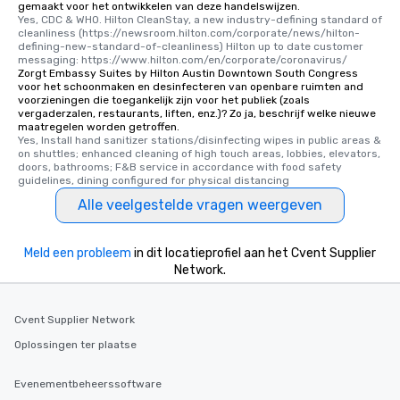
gemaakt voor het ontwikkelen van deze handelswijzen.
Yes, CDC & WHO. Hilton CleanStay, a new industry-defining standard of 
cleanliness (https://newsroom.hilton.com/corporate/news/hilton-
defining-new-standard-of-cleanliness) Hilton up to date customer 
messaging: https://www.hilton.com/en/corporate/coronavirus/
Zorgt Embassy Suites by Hilton Austin Downtown South Congress
voor het schoonmaken en desinfecteren van openbare ruimten and
voorzieningen die toegankelijk zijn voor het publiek (zoals
vergaderzalen, restaurants, liften, enz.)? Zo ja, beschrijf welke nieuwe
maatregelen worden getroffen.
Yes, Install hand sanitizer stations/disinfecting wipes in public areas & 
on shuttles; enhanced cleaning of high touch areas, lobbies, elevators, 
doors, bathrooms; F&B service in accordance with food safety 
guidelines, dining configured for physical distancing
Alle veelgestelde vragen weergeven
Meld een probleem
in dit locatieprofiel aan het Cvent Supplier
Network.
Cvent Supplier Network
Oplossingen ter plaatse
Evenementbeheerssoftware