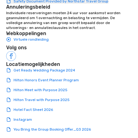
Safety Document Provided by Northstar Travel Group
celebrations where people share
Annuleringsbeleid
laughter and find joy. From birthdays,
Individuele reserveringen moeten 24 uur voor aankomst worden 
to anniversaries, to graduations and
geannuleerd om 1 overnachting en belasting te vermijden. De 
more, Premiere will bring the basics
volledige annulering van een groep wordt bepaald door de 
uitvoerings- en annulatieclausules in het contract.
you need to the party, and provide the
Webkoppelingen
‘frills’ you want to help realize your
Virtuele rondleiding
event dreams. If on the other hand,
Volg ons
you’re wanting to ‘get down to
business’, we can handle your wants
and needs equally well. We’re in
Locatiemogelijkheden
business too, and we know you’re
Get Ready Wedding Package 2024
looking for the best rental and event
Hilton Honors Event Planner Program
value, and we’re proud to say that
Premiere is that best-value option. At
Hilton Meet with Purpose 2025
Premiere, our industry experience,
Hilton Travel with Purpose 2025
proven expertise, rental product
offerings, and friendly, helpful support
Hotel Fact Sheet 2026
makes life easier for event planners,
meeting planners and destination
Instagram
management companies. We respect
You Bring the Group Booking Offer_Q3 2026
your knowledge, understand your