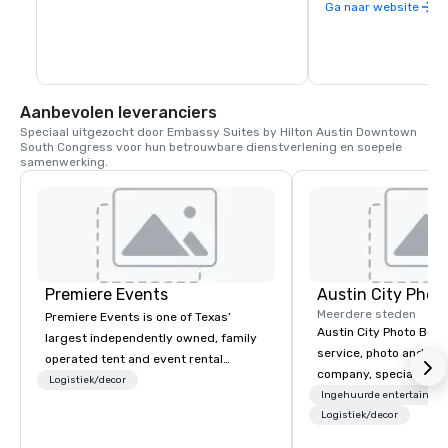
indirecte banen in de
Ga naar website
Texas. De weerspiegel
gerechten, muziek, ku
klantenservice heeft
erkenning opgeleverd
tweede plaats voor B
luchthaven in de Fod
Aanbevolen leveranciers
2019.
Speciaal uitgezocht door Embassy Suites by Hilton Austin Downtown 
South Congress voor hun betrouwbare dienstverlening en soepele 
samenwerking.
Premiere Events
Austin City Phot
Meerdere steden
Premiere Events is one of Texas’
Austin City Photo Booth 
largest independently owned, family
service, photo and vid
operated tent and event rental
company, specializing 
companies. With 4 ideally located
Logistiek/decor
of all occasions inclu
Ingehuurde entertainme
central Texas showrooms, whichever
festivals, brand launc
Logistiek/decor
Premiere destination you choose,
experimental marketing
you’ll be graciously welcomed and